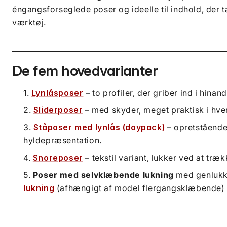
éngangsforseglede poser og ideelle til indhold, der t
værktøj.
De fem hovedvarianter
Lynlåsposer
– to profiler, der griber ind i hin
Sliderposer
– med skyder, meget praktisk i hv
Ståposer med lynlås (doypack)
– opretstående 
hyldepræsentation.
Snoreposer
– tekstil variant, lukker ved at trækk
Poser med selvklæbende lukning
med genlukk
lukning
(afhængigt af model flergangsklæbende)