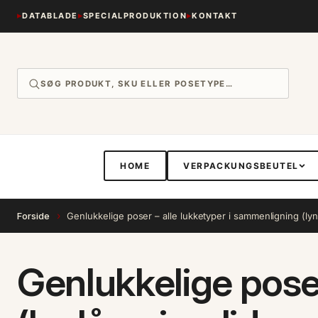
Gå til
DATABLADE
SPECIALPRODUKTION
KONTAKT
indhold
HOME
VERPACKUNGSBEUTEL
›
Forside
Genlukkelige poser – alle lukketyper i sammenligning (lynl
Genlukkelige pose