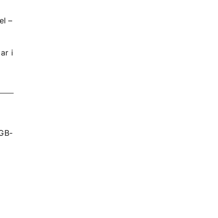
el –
ar i
FGB-