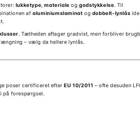
torer:
lukketype
,
materiale
og
godstykkelse
. Til
mbinationen af
aluminiumslaminat
og
dobbelt-lynlås
ide
t.
klusser
. Tætheden aftager gradvist, men forbliver brugb
trængning – vælg da hellere lynlås.
e poser certificeret efter
EU 10/2011
– ofte desuden L
i på forespørgsel.