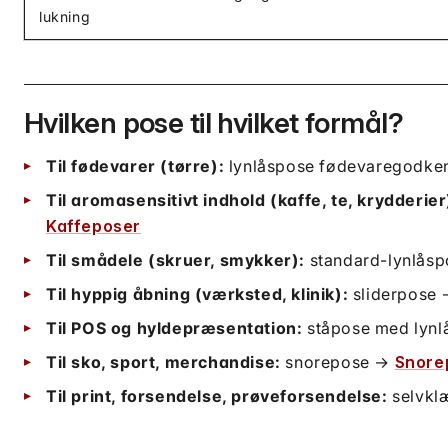
lukning
Hvilken pose til hvilket formål?
Til fødevarer (tørre):
lynlåspose fødevaregodken
Til aromasensitivt indhold (kaffe, te, krydderier
Kaffeposer
Til smådele (skruer, smykker):
standard-lynlåspo
Til hyppig åbning (værksted, klinik):
sliderpose
Til POS og hyldepræsentation:
ståpose med lyn
Til sko, sport, merchandise:
snorepose →
Snore
Til print, forsendelse, prøveforsendelse:
selvkl