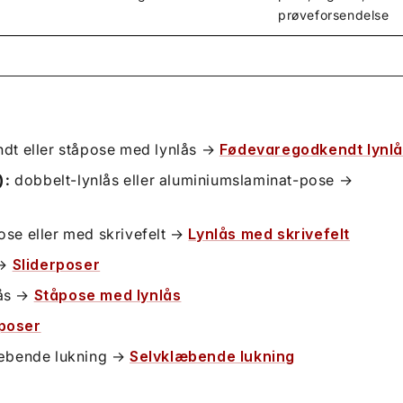
prøveforsendelse
dt eller ståpose med lynlås →
Fødevaregodkendt lynl
):
dobbelt-lynlås eller aluminiumslaminat-pose →
se eller med skrivefelt →
Lynlås med skrivefelt
 →
Sliderposer
lås →
Ståpose med lynlås
poser
æbende lukning →
Selvklæbende lukning