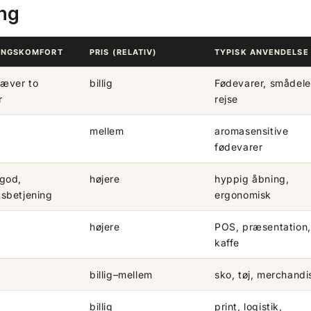
ing
INGSKOMFORT
PRIS (RELATIV)
TYPISK ANVENDELSE
ræver to
billig
Fødevarer, smådele
r
rejse
mellem
aromasensitive
fødevarer
god,
højere
hyppig åbning,
sbetjening
ergonomisk
højere
POS, præsentation,
kaffe
billig–mellem
sko, tøj, merchandi
billig
print, logistik,