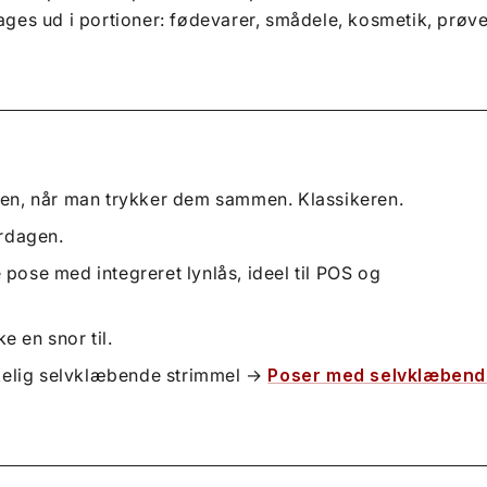
ages ud i portioner: fødevarer, smådele, kosmetik, prøve
anden, når man trykker dem sammen. Klassikeren.
erdagen.
pose med integreret lynlås, ideel til POS og
e en snor til.
elig selvklæbende strimmel →
Poser med selvklæben