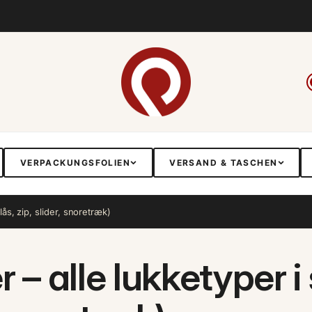
VERPACKUNGSFOLIEN
VERSAND & TASCHEN
ås, zip, slider, snoretræk)
r – alle lukketyper