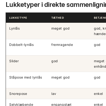
Lukketyper i direkte sammenlign
LUKKETYPE
TÆTHED
BETJEN
Lynlås
meget god
god, k
hænde
Dobbelt-lynlås
fremragende
god
Slider
god
meget 
enhånd
Ståpose med lynlås
meget god
god
Snorepose
lav
enkel
Selvklæbende
engangstæt
enkel