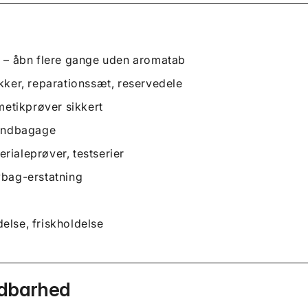
ffe – åbn flere gange uden aromatab
ker, reparationssæt, reservedele
metikprøver sikkert
håndbagage
rialeprøver, testserier
ybag-erstatning
else, friskholdelse
ldbarhed