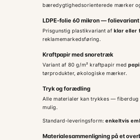
bæredygtighedsorienterede mærker og
LDPE-folie 60 mikron — folievariant
Prisgunstig plastikvariant af
klar eller
reklamemarkedsføring.
Kraftpapir med snoretræk
Variant af 80 g/m² kraftpapir med
papi
tørprodukter, økologiske mærker.
Tryk og forædling
Alle materialer kan trykkes — fiberdu
mulig.
Standard-leveringsform:
enkeltvis emb
Materialesammenligning på et overb