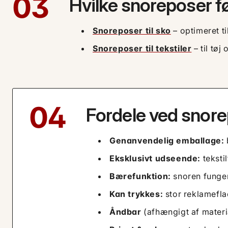
03
Hvilke snoreposer fø
Snoreposer til sko
– optimeret t
Snoreposer til tekstiler
– til tøj
04
Fordele ved snor
Genanvendelig emballage:
Eksklusivt udseende:
tekstil
Bærefunktion:
snoren funger
Kan trykkes:
stor reklameflad
Åndbar
(afhængigt af materia