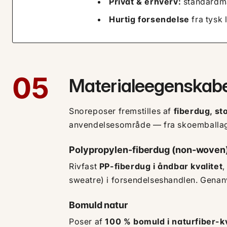
Privat & erhverv:
standardmæ
Hurtig forsendelse
fra tysk 
05
Materialeegenskaber
Snoreposer fremstilles af
fiberdug, st
anvendelsesområde — fra skoemballage 
Polypropylen-fiberdug (non-woven
Rivfast
PP-fiberdug i åndbar kvalitet
,
sweatre) i forsendelseshandlen. Gena
Bomuld natur
Poser af
100 % bomuld i naturfiber-kv