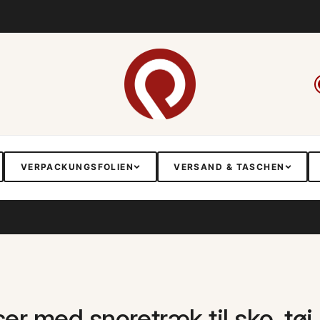
VERPACKUNGSFOLIEN
VERSAND & TASCHEN
ser med snoretræk til sko, tø