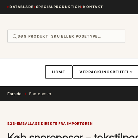
Gå til
DATABLADE
SPECIALPRODUKTION
KONTAKT
indhold
HOME
VERPACKUNGSBEUTEL
›
Forside
Snoreposer
B2B-EMBALLAGE DIREKTE FRA IMPORTØREN
Køb snoreposer – tekstilpo