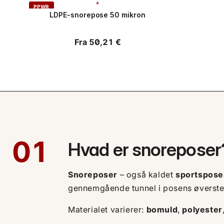
PPWR
LDPE-snorepose 50 mikron
Normalpris
Fra 50,21 €
01
Hvad er snoreposer
Snoreposer
– også kaldet
sportspose
gennemgående tunnel i posens øverste
Materialet varierer:
bomuld
,
polyester