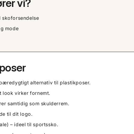
rer vi?
il skoforsendelse
 og mode
eposer
bæredygtigt alternativ til plastikposer.
t look virker fornemt.
er samtidig som skulderrem.
e til dit logo.
le) – ideel til sportssko.