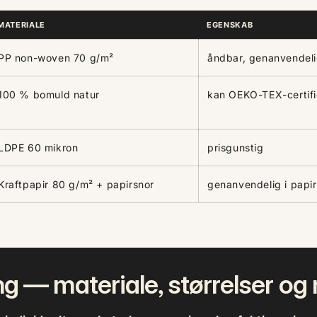
MATERIALE
EGENSKAB
PP non-woven 70 g/m²
åndbar, genanvendel
100 % bomuld natur
kan OEKO-TEX-certifi
LDPE 60 mikron
prisgunstig
Kraftpapir 80 g/m² + papirsnor
genanvendelig i papi
ing — materiale, størrelser o