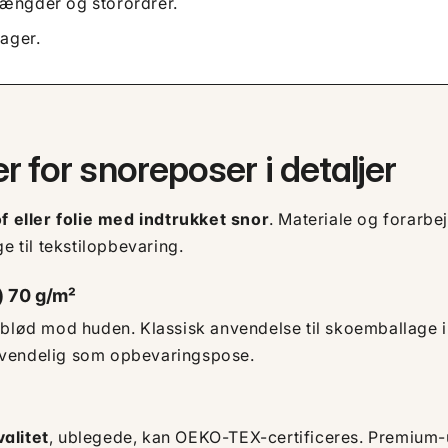
ngder og storordrer.
lager.
 for snoreposer i detaljer
of eller folie med indtrukket snor
. Materiale og forarb
til tekstilopbevaring.
) 70 g/m²
 blød mod huden. Klassisk anvendelse til skoemballage i 
nvendelig som opbevaringspose.
alitet
, ublegede, kan OEKO-TEX-certificeres. Premium-u