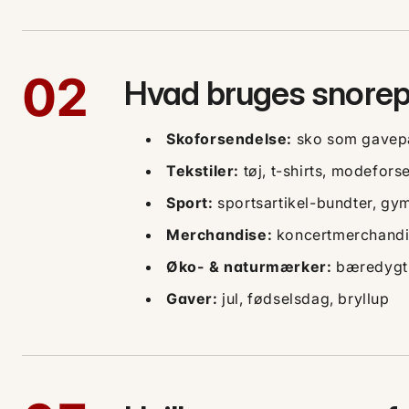
02
Hvad bruges snorepo
Skoforsendelse:
sko som gavep
Tekstiler:
tøj, t-shirts, modefor
Sport:
sportsartikel-bundter, gym
Merchandise:
koncertmerchandis
Øko- & naturmærker:
bæredygtigt
Gaver:
jul, fødselsdag, bryllup