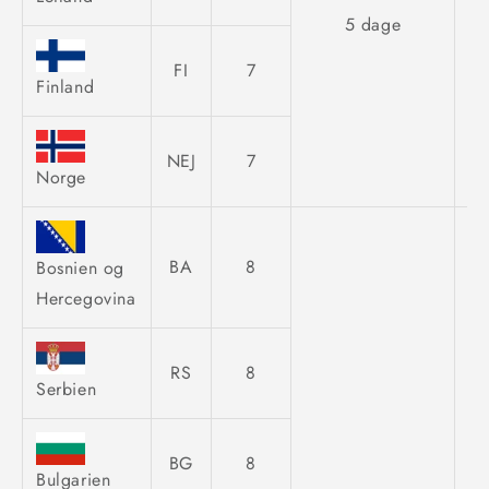
5 dage
FI
7
Finland
NEJ
7
Norge
BA
8
Bosnien og
Hercegovina
RS
8
Serbien
BG
8
Bulgarien