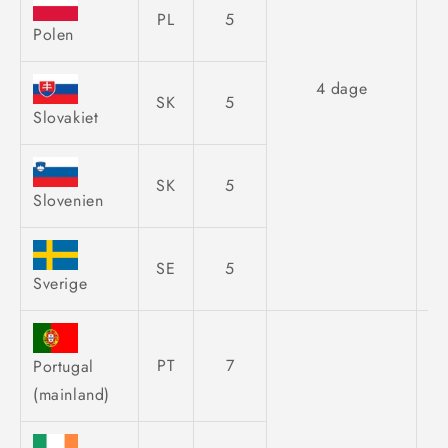
PL
5
Polen
4 dage
SK
5
Slovakiet
SK
5
Slovenien
SE
5
Sverige
PT
7
Portugal
(mainland)