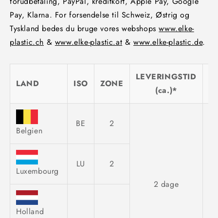
forudbetaling, PayPal, kreditkort, Apple Pay, Google
Pay, Klarna. For forsendelse til Schweiz, Østrig og
Tyskland bedes du bruge vores webshops
www.elke-
plastic.ch
&
www.elke-plastic.at
&
www.elke-plastic.de
.
LEVERINGSTID
LAND
ISO
ZONE
F
(ca.)*
BE
2
Belgien
LU
2
Luxembourg
2 dage
Holland