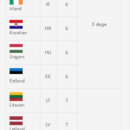
IE
6
Irland
5 dage
HR
6
Kroatien
HU
6
Ungarn
EE
6
Estland
LT
7
Litauen
LV
7
Letland