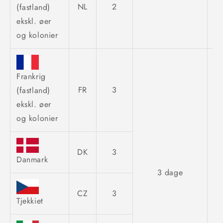
NL
2
(fastland)
ekskl. øer
og kolonier
Frankrig
FR
3
(fastland)
ekskl. øer
og kolonier
DK
3
Danmark
3 dage
CZ
3
Tjekkiet