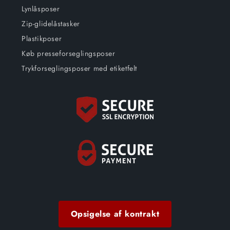
Lynlåsposer
Zip-glidelåstasker
Plastikposer
Køb presseforseglingsposer
Trykforseglingsposer med etiketfelt
Opsigelse af kontrakt