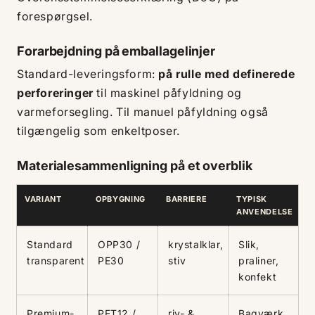
forespørgsel.
Forarbejdning på emballagelinjer
Standard-leveringsform:
på rulle med definerede
perforeringer
til maskinel påfyldning og
varmeforsegling. Til manuel påfyldning også
tilgængelig som enkeltposer.
Materialesammenligning på et overblik
VARIANT
OPBYGNING
BARRIERE
TYPISK
ANVENDELSE
Standard
OPP30 /
krystalklar,
Slik,
transparent
PE30
stiv
praliner,
konfekt
Premium-
PET12 /
riv- &
Bagværk,