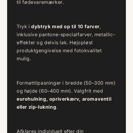
til fødevaremærker.
Trykmetode
Tryk i
dybtryk med op til 10 farver
,
inklusive pantone-specialfarver, metallic-
effekter og delvis lak. Højopløst
produktgengivelse med fotokvalitet
mulig.
Specialstørrelser og ekstrafunktioner
Formattilpasninger i bredde (50–300 mm)
og højde (60–400 mm). Valgfrit med
eurohulning, opriverkærv, aromaventil
eller zip-lukning
.
Minimumsmængde og leveringstid
Afklares individuelt efter din