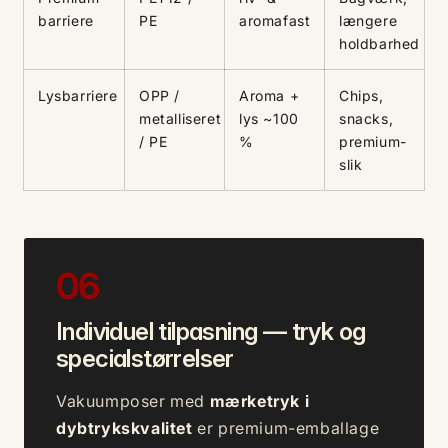
barriere
PE
aromafast
længere
holdbarhed
Lysbarriere
OPP /
Aroma +
Chips,
metalliseret
lys ~100
snacks,
/ PE
%
premium-
slik
06
Individuel tilpasning — tryk og
specialstørrelser
Vakuumposer med
mærketryk i
dybtrykskvalitet
er premium-emballage