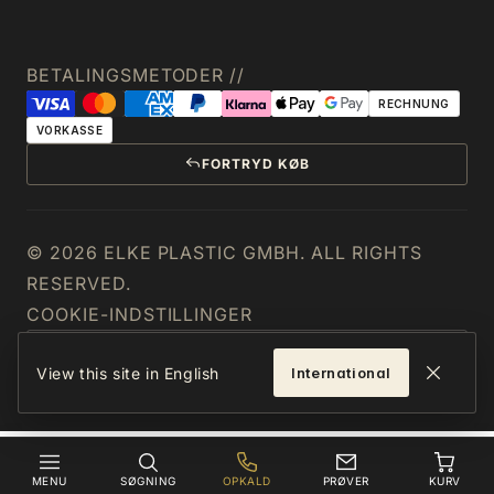
BETALINGSMETODER //
RECHNUNG
VORKASSE
FORTRYD KØB
© 2026 ELKE PLASTIC GMBH. ALL RIGHTS
RESERVED.
COOKIE-INDSTILLINGER
DANMARK
View this site in English
International
MENU
SØGNING
OPKALD
PRØVER
KURV