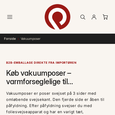
Gå til
indhold
›
Forside
Vakuumposer
B2B-EMBALLAGE DIREKTE FRA IMPORTØREN
Køb vakuumposer –
varmforseglelige til
vakuumpakning, ost, pølse &
Vakuumposer er poser svejset på 3 sider med
hygiejneanvendelse
omløbende svejsekant. Den fjerde side er åben til
påfyldning. Efter påfyldning svejser du med
foliesvejseapparat og har en varigt tæt,