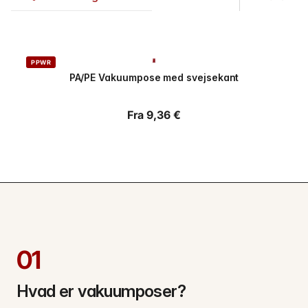
PPWR
PA/PE Vakuumpose med svejsekant
Normalpris
Fra 9,36 €
01
Hvad er vakuumposer?