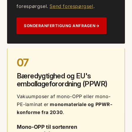
forespørgsel.
Send forespørgsel
.
SONDERANFERTIGUNG ANFRAGEN
→
07
Bæredygtighed og EU's
emballageforordning (PPWR)
Vakuumposer af mono-OPP eller mono-
PE-laminat er
monomateriale og PPWR-
konforme fra 2030
.
Mono-OPP til sortenren