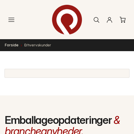
Gå til
indhold
›
Forside
Erhvervskunder
Emballageopdateringer
&
brancheanyheder.