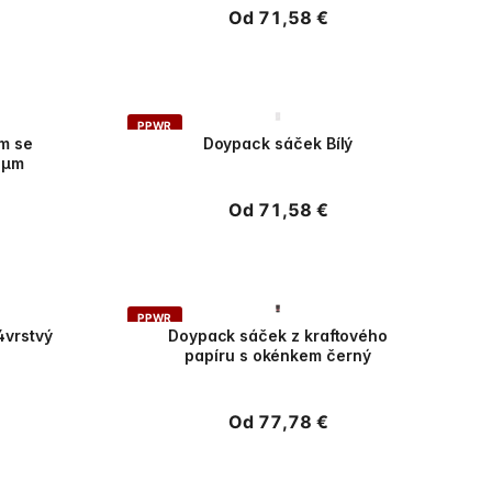
Běžná
Od 71,58 €
cena
PPWR
m se
Doypack sáček Bílý
 µm
Běžná
Od 71,58 €
cena
PPWR
4vrstvý
Doypack sáček z kraftového
papíru s okénkem černý
Běžná
Od 77,78 €
cena