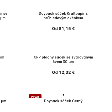
PPWR
m se
Doypack sáček Kraftpapír s
 µm
průhledovým okénkem
Běžná
Od 81,15 €
cena
PPWR
 µm
OPP plochý sáček se svařovaným
švem 30 µm
Běžná
Od 12,32 €
cena
PPWR
5 µm
Doypack sáček Černý