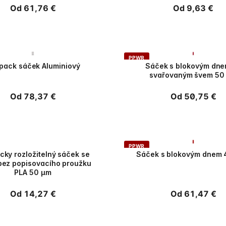
Běžná
Od 61,76 €
Běžná
Od 9,63 €
cena
cena
PPWR
pack sáček Aluminiový
Sáček s blokovým dne
svařovaným švem 50
Běžná
Od 78,37 €
Běžná
Od 50,75 €
cena
cena
PPWR
icky rozložitelný sáček se
Sáček s blokovým dnem 
bez popisovacího proužku
PLA 50 µm
Běžná
Od 14,27 €
Běžná
Od 61,47 €
cena
cena