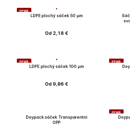
PPWR
PPWR
LDPE plochý sáček 50 µm
Sáč
sv
Běžná
Od 2,18 €
cena
PPWR
PPWR
LDPE plochý sáček 100 µm
Doy
Běžná
Od 9,06 €
cena
PPWR
PPWR
Doypack sáček Transparentní
Doypa
OPP