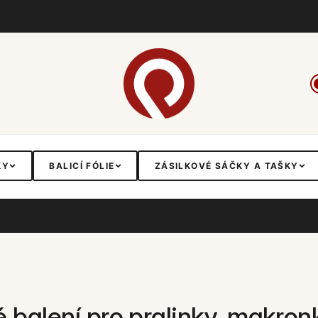
KY
BALICÍ FÓLIE
ZÁSILKOVÉ SÁČKY A TAŠKY
 balení pro pralinky, makron