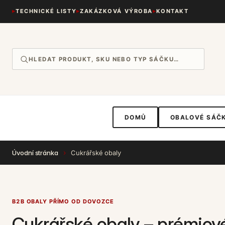
Přejít k
TECHNICKÉ LISTY
ZAKÁZKOVÁ VÝROBA
KONTAKT
obsahu
DOMŮ
OBALOVÉ SÁČ
›
Úvodní stránka
Cukrářské obaly
B2B OBALY PŘÍMO OD DOVOZCE
Cukrářské obaly – prémiové