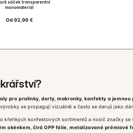
ck sáček transparentní
monomateriál
Běžná
Od 92,96 €
cena
krářství?
ly pro pralinky, dorty, makronky, konfekty a jemnou 
ýrobky se propagují vizuálně a často se darují jako dár
asto křehkých konfektových sortimentů a nosič značky 
ým okénkem, čirá OPP fólie, metalizované prémiové fó