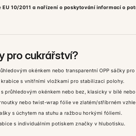
e
EU 10/2011 a nařízení o poskytování informací o po
y pro cukrářství?
růhledovým okénkem nebo transparentní OPP sáčky pro v
 krabice s vnitřními vložkami pro stabilizaci polohy.
 s průhledovým okénkem nebo bez, klasicky v bílé nebo 
noutky nebo twist-wrap fólie ve zlatém/stříbrném vzhle
šky s úchytem na stuhu a ražbou horkými fóliemi.
bice s individuálním potiskem značky v hlubotisku.