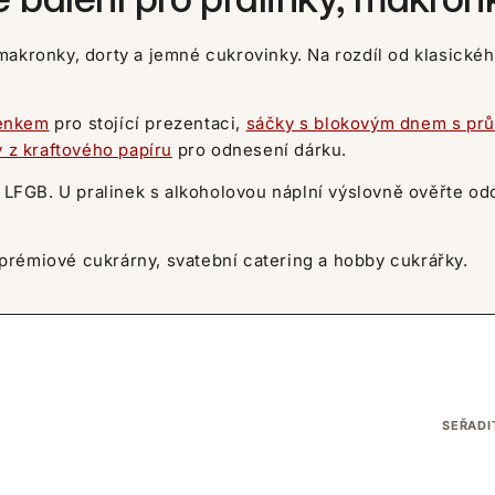
makronky, dorty a jemné cukrovinky. Na rozdíl od klasické
kénkem
pro stojící prezentaci,
sáčky s blokovým dnem s p
y z kraftového papíru
pro odnesení dárku.
a LFGB. U pralinek s alkoholovou náplní výslovně ověřte o
rémiové cukrárny, svatební catering a hobby cukrářky.
SEŘADI