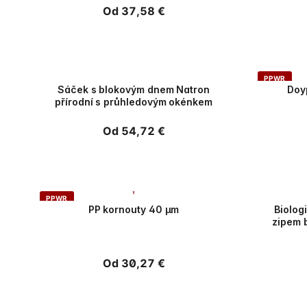
Běžná
Od 37,58 €
cena
PPWR
PPWR
Sáček s blokovým dnem Natron
Doy
přírodní s průhledovým okénkem
Běžná
Od 54,72 €
cena
PPWR
PPWR
PP kornouty 40 µm
Biolog
zipem 
Běžná
Od 30,27 €
cena