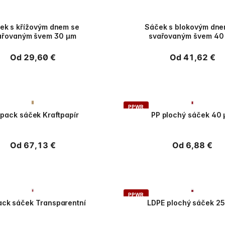
PPWR
ek s křížovým dnem se
Sáček s blokovým dne
ařovaným švem 30 µm
svařovaným švem 40
Běžná
Od 29,60 €
Běžná
Od 41,62 €
cena
cena
PPWR
pack sáček Kraftpapír
PP plochý sáček 40
Běžná
Od 67,13 €
Běžná
Od 6,88 €
cena
cena
PPWR
ck sáček Transparentní
LDPE plochý sáček 2