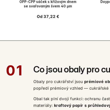
OPP-CPP sáček s křížovým dnem
Doypa
se svařovaným švem 40 µm
Běžná
Od 37,22 €
cena
01
Co jsou obaly pro cu
Obaly pro cukrářství jsou
prémiové oba
popředí prémiový vzhled — cukrářské v
Obal tak plní dvojí funkci: ochranu č
materiály:
kraftový papír s průhledov