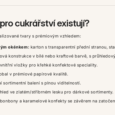
pro cukrářství existují?
ializované tvary s prémiovým vzhledem:
ovým okénkem:
karton s transparentní přední stranou, st
nová konstrukce v bílé nebo kraftové barvě, s průhled
vnitřní vložky pro křehké konfektové speciality.
obal v prémiové papírové kvalitě.
 sortimentní balení s plnou viditelností.
led ve zlatém/stříbrném lesku pro dárkové sortimenty.
 bonbony a karamelové konfekty se závěrem na zatočen