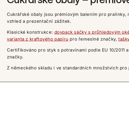
Cukrářské obaly jsou prémiovým balením pro pralinky, 
vzhled a prezentační zážitek.
Klasické konstrukce:
doypack sáčky s průhledovým o
varianta z kraftového papíru
pro řemeslné značky,
tašk
Certifikováno pro styk s potravinami podle EU 10/2011 
značky.
Z německého skladu i ve standardních množstvích pro p