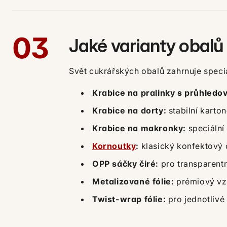
03
Jaké varianty obalů 
Svět cukrářských obalů zahrnuje spec
Krabice na pralinky s průhled
Krabice na dorty:
stabilní karto
Krabice na makronky:
speciální 
Kornoutky
:
klasický konfektový 
OPP sáčky čiré:
pro transparentní
Metalizované fólie:
prémiový vzh
Twist-wrap fólie:
pro jednotlivé