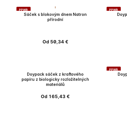
PPWR
PPWR
Sáček s blokovým dnem Natron
Doyp
přírodní
Běžná
Od 50,34 €
cena
PPWR
PPWR
Doypack sáček z kraftového
Doyp
papíru z biologicky rozložitelných
materiálů
Běžná
Od 165,43 €
cena
PPWR