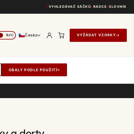
VYHLEDÁVAČ SÁČKŮ
RÁDCE
SLOVNÍK
Česko
→
VYŽÁDAT VZORKY
OBALY PODLE POUŽITÍ
ky a dorty