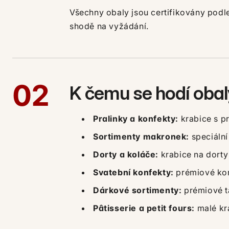
Všechny obaly jsou certifikovány podl
shodě na vyžádání.
02
K čemu se hodí obal
Pralinky a konfekty:
krabice s p
Sortimenty makronek:
speciální
Dorty a koláče:
krabice na dorty
Svatební konfekty:
prémiové kor
Dárkové sortimenty:
prémiové ta
Pâtisserie a petit fours:
malé kra