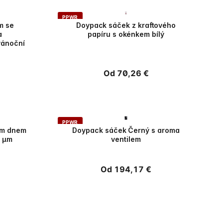
PPWR
m se
Doypack sáček z kraftového
a
papíru s okénkem bílý
vánoční
Běžná
Od 70,26 €
cena
PPWR
ým dnem
Doypack sáček Černý s aroma
0 µm
ventilem
Běžná
Od 194,17 €
cena