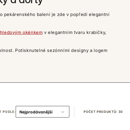
ho pekárenského balení je zde v popředí elegantní
růhledovým okénkem
v elegantním tvaru krabičky,
dolnost. Potisknutelné sezónními designy a logem
T PODLE:
POČET PRODUKTŮ: 30