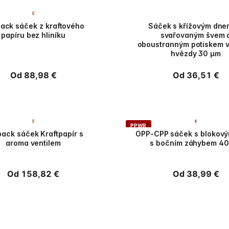
PPWR
ack sáček z kraftového
Sáček s křížovým dne
papíru bez hliníku
svařovaným švem 
oboustranným potiskem 
hvězdy 30 µm
Běžná
Od 88,98 €
Běžná
Od 36,51 €
cena
cena
PPWR
ack sáček Kraftpapír s
OPP-CPP sáček s blokov
aroma ventilem
s bočním záhybem 4
Běžná
Od 158,82 €
Běžná
Od 38,99 €
cena
cena