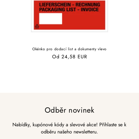
Okénko pro dodací list a dokumenty vlevo
Běžná
Od 24,58 EUR
cena
Odběr novinek
Nabídky, kupónové kódy a slevové akce! Přihlaste se k
odběru našeho newsletteru.