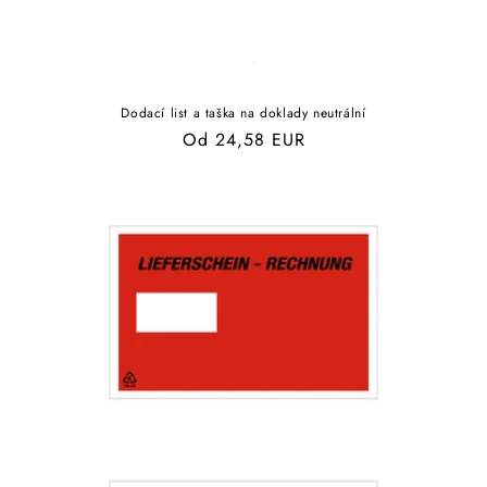
Dodací list a taška na doklady neutrální
Běžná
Od 24,58 EUR
cena