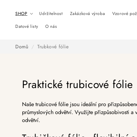
Přeskočit
na obsah
SHOP
Udržitelnost
Zakázková výroba
Vzorové pož
Datové listy
O nás
Domů
/
Trubkové fólie
Praktické trubicové fólie
Naše trubicové fólie jsou ideální pro přizpůsobené 
průmyslových odvětví. Využijte přizpůsobivosti a v
odvětví.