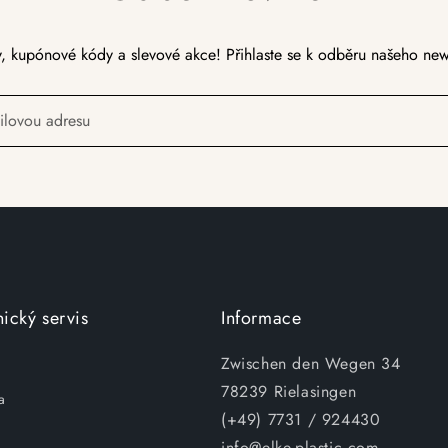
, kupónové kódy a slevové akce! Přihlaste se k odběru našeho news
ilovou adresu
ický servis
Informace
Zwischen den Wegen 34
78239 Rielasingen
a
(+49) 7731 / 924430
info@elke-plastic.com