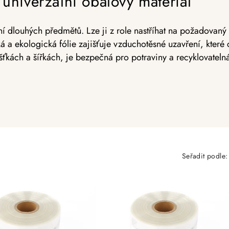
a univerzální obalový materiál
lení dlouhých předmětů. Lze ji z role nastříhat na požadovan
cká a ekologická fólie zajišťuje vzduchotěsné uzavření, které
ušťkách a šířkách, je bezpečná pro potraviny a recyklovatel
Seřadit podle: