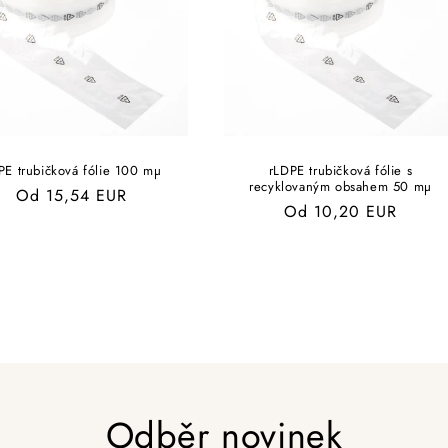
PE trubičková fólie 100 mµ
rLDPE trubičková fólie s
recyklovaným obsahem 50 mµ
Běžná
Od 15,54 EUR
Běžná
Od 10,20 EUR
cena
cena
Odběr novinek