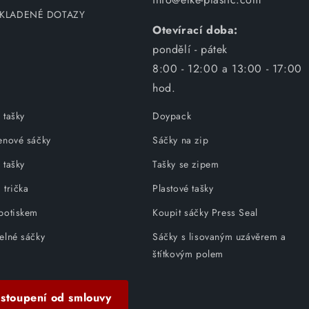
 KLADENÉ DOTAZY
Otevírací doba:
pondělí - pátek
8:00 - 12:00 a 13:00 - 17:00
hod.
 tašky
Doypack
lenové sáčky
Sáčky na zip
 tašky
Tašky se zipem
 trička
Plastové tašky
 potiskem
Koupit sáčky Press Seal
elné sáčky
Sáčky s lisovaným uzávěrem a
štítkovým polem
stoupení od smlouvy