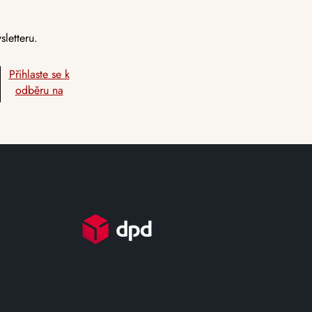
letteru.
Přihlaste se k
odběru na