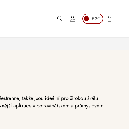
Přihlášení
Košík
šestranné, takže jsou ideální pro širokou škálu
různější aplikace v potravinářském a průmyslovém