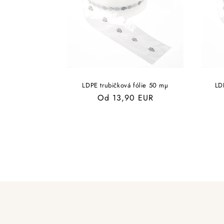
LDPE trubičková fólie 50 mµ
LD
Běžná
Od 13,90 EUR
cena