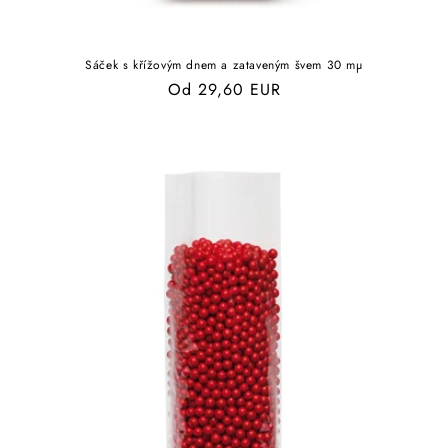
Sáček s křížovým dnem a zataveným švem 30 mµ
Běžná
Od 29,60 EUR
cena