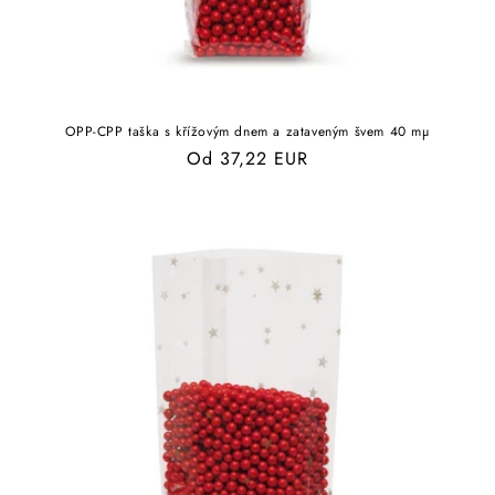
OPP-CPP taška s křížovým dnem a zataveným švem 40 mµ
Běžná
Od 37,22 EUR
cena