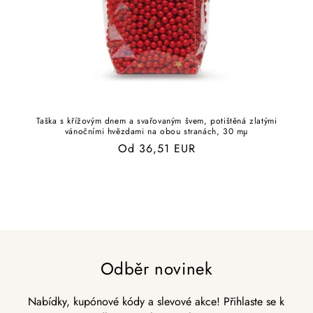
Taška s křížovým dnem a svařovaným švem, potištěná zlatými
vánočními hvězdami na obou stranách, 30 mµ
Běžná
Od 36,51 EUR
cena
Odběr novinek
Nabídky, kupónové kódy a slevové akce! Přihlaste se k