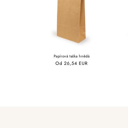
Papírová taška hnědá
Běžná
Od 26,54 EUR
cena