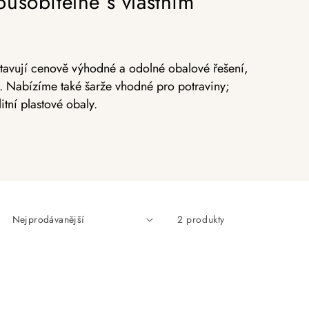
působitelné s vlastním
dstavují cenově výhodné a odolné obalové řešení,
i. Nabízíme také šarže vhodné pro potraviny;
tní plastové obaly.
2 produkty