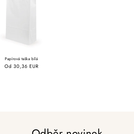
Papírová taška bílá
Běžná
Od 30,36 EUR
cena
Odběr novinek