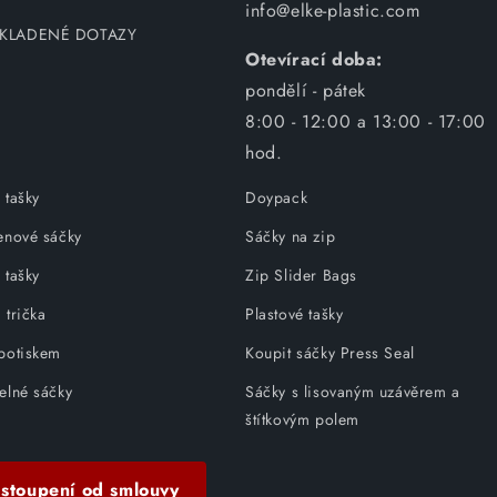
info@elke-plastic.com
 KLADENÉ DOTAZY
Otevírací doba:
pondělí - pátek
8:00 - 12:00 a 13:00 - 17:00
hod.
 tašky
Doypack
lenové sáčky
Sáčky na zip
 tašky
Zip Slider Bags
 trička
Plastové tašky
 potiskem
Koupit sáčky Press Seal
elné sáčky
Sáčky s lisovaným uzávěrem a
štítkovým polem
stoupení od smlouvy