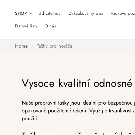
Přeskočit
na obsah
SHOP
Udržitelnost
Zakázková výroba
Vzorové pož
Datové listy
O nás
Home
/
Tašky pro nosiče
Vysoce kvalitní odnosné 
Naše přepravní tašky jsou ideální pro bezpečnou p
opakovaně použitelné řešení. Využijte trvanlivost
použití.