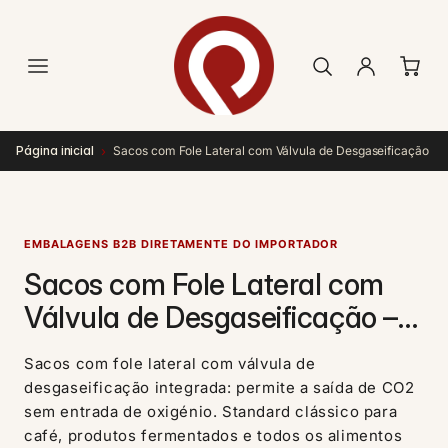
Saltar
para o
conteúdo
›
Página inicial
Sacos com Fole Lateral com Válvula de Desgaseificação
EMBALAGENS B2B DIRETAMENTE DO IMPORTADOR
Sacos com Fole Lateral com
Válvula de Desgaseificação –
libertação de CO2 para
Sacos com fole lateral com válvula de
alimentos frescos
desgaseificação integrada: permite a saída de CO2
sem entrada de oxigénio. Standard clássico para
café, produtos fermentados e todos os alimentos