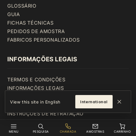
GLOSSÁRIO
GUIA
FICHAS TÉCNICAS
PEDIDOS DE AMOSTRA
FABRICOS PERSONALIZADOS
INFORMAÇÕES LEGAIS
TERMOS E CONDIÇÕES
INFORMAÇÕES LEGAIS
PRIVACIDADE
View this site in English
International
ACESSIBILIDADE
INSTRUÇÕES DE RETRATAÇÃO
CONHECIMENTO
MENU
PESQUISA
CHAMADA
AMOSTRAS
CARRINHO