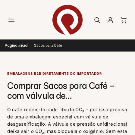
Saltar
para o
conteúdo
›
Página inicial
Sacos para Café
EMBALAGENS B2B DIRETAMENTE DO IMPORTADOR
Comprar Sacos para Café –
com válvula de
desgaseificação para
O café recém-torrado liberta CO₂ – por isso precisa
torrefação, café e torra caseira
de uma embalagem especial com válvula de
desgaseificação. A válvula de pressão unidirecional
deixa sair o CO₂, mas bloqueia o oxigénio. Sem esta