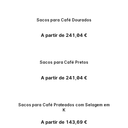
PPWR
Sacos para Café Dourados
Preço normal
A partir de 241,04 €
PPWR
Sacos para Café Pretos
Preço normal
A partir de 241,04 €
PPWR
Sacos para Café Prateados com Selagem em
K
Preço normal
A partir de 143,69 €