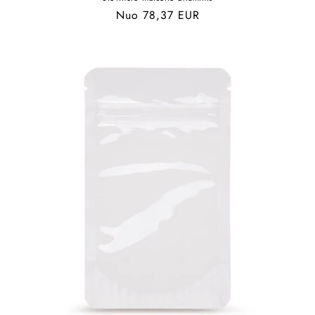
Įprasta
Nuo 78,37 EUR
kaina