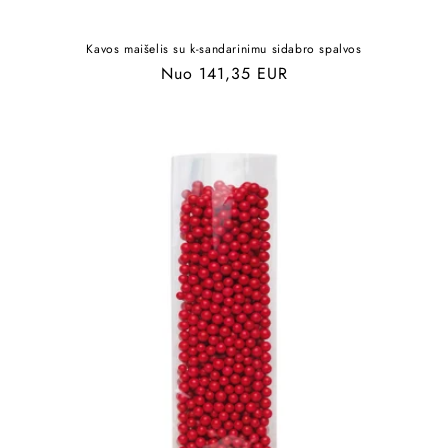
Kavos maišelis su k-sandarinimu sidabro spalvos
Įprasta
Nuo 141,35 EUR
kaina