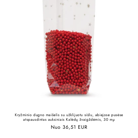
Kryžminio dugno maišelis su užklijuotu siūlu, abiejose pusėse
atspausdintas auksiniais Kalėdų žvaigždėmis, 30 mµ
Įprasta
Nuo 36,51 EUR
kaina