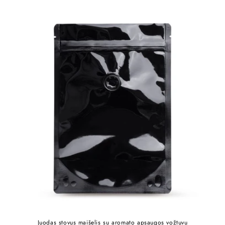
Juodas stovus maišelis su aromato apsaugos vožtuvu