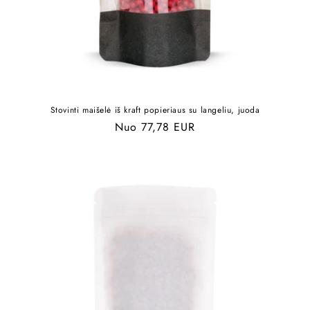
Stovinti maišelė iš kraft popieriaus su langeliu, juoda
Įprasta
Nuo 77,78 EUR
kaina