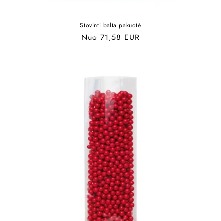
Stovinti balta pakuotė
Įprasta
Nuo 71,58 EUR
kaina