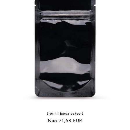
Stovinti juoda pakuotė
Įprasta
Nuo 71,58 EUR
kaina