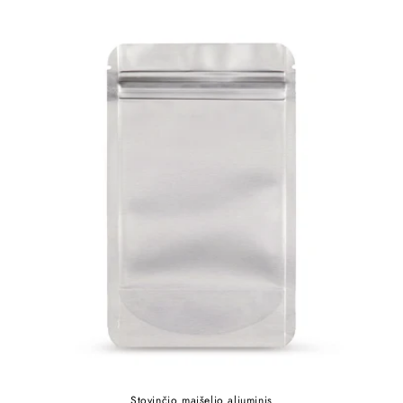
Stovinčio maišelio aliuminis