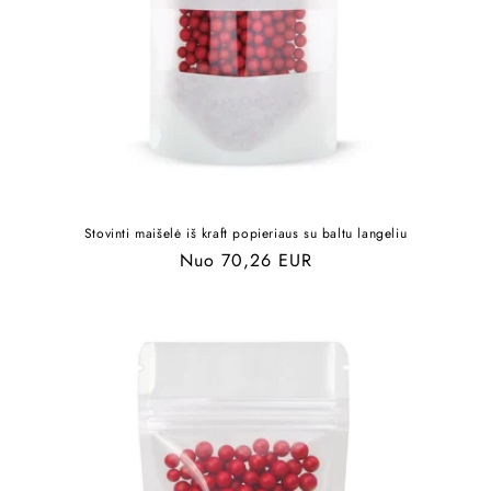
Stovinti maišelė iš kraft popieriaus su baltu langeliu
Įprasta
Nuo 70,26 EUR
kaina