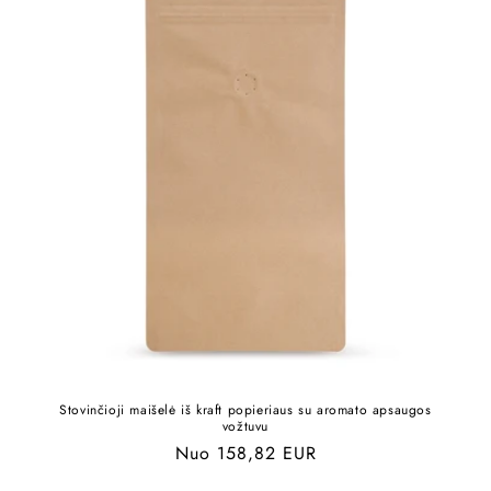
Stovinčioji maišelė iš kraft popieriaus su aromato apsaugos
vožtuvu
Įprasta
Nuo 158,82 EUR
kaina