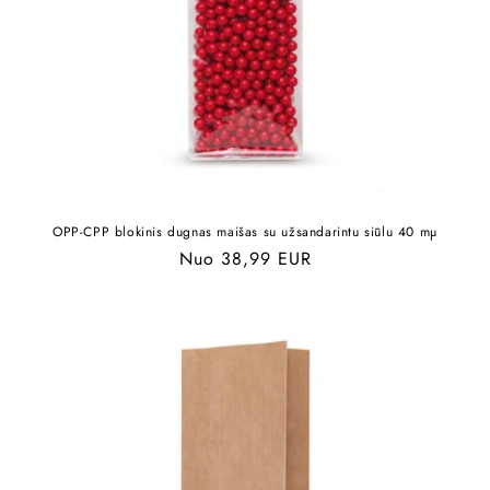
OPP-CPP blokinis dugnas maišas su užsandarintu siūlu 40 mµ
Įprasta
Nuo 38,99 EUR
kaina