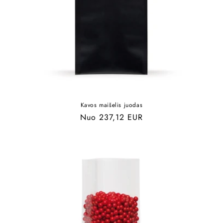
Kavos maišelis juodas
Įprasta
Nuo 237,12 EUR
kaina