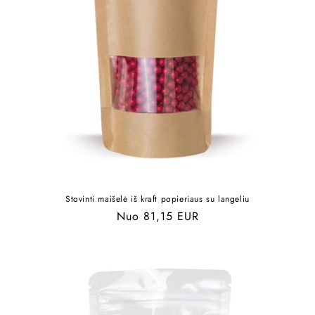
Stovinti maišelė iš kraft popieriaus su langeliu
Įprasta
Nuo 81,15 EUR
kaina