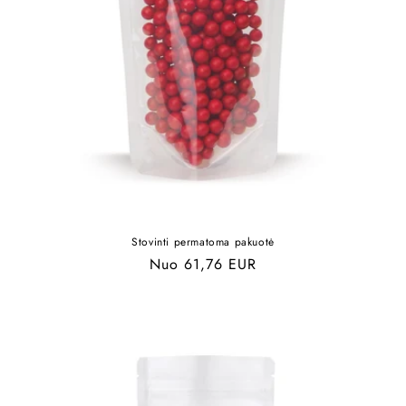
Stovinti permatoma pakuotė
Įprasta
Nuo 61,76 EUR
kaina