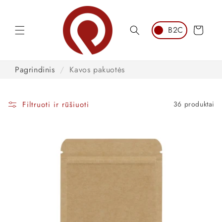
Pereiti
prie
turinio
Krepšelis
Pagrindinis
/
Kavos pakuotės
Filtruoti ir rūšiuoti
36 produktai