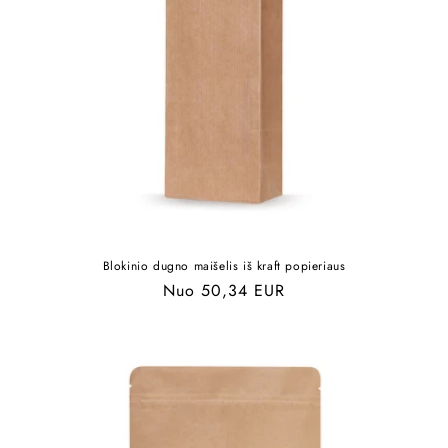
Blokinio dugno maišelis iš kraft popieriaus
Įprasta
Nuo 50,34 EUR
kaina