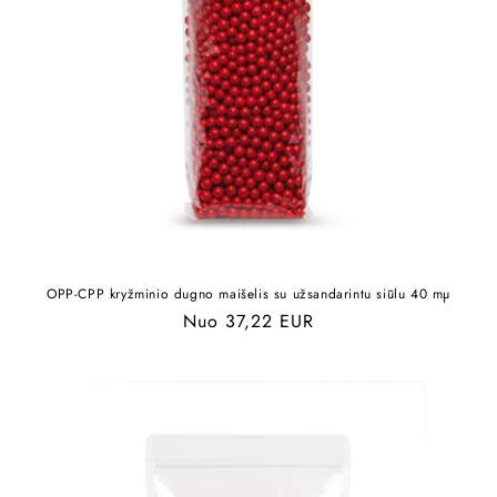
OPP-CPP kryžminio dugno maišelis su užsandarintu siūlu 40 mµ
Įprasta
Nuo 37,22 EUR
kaina