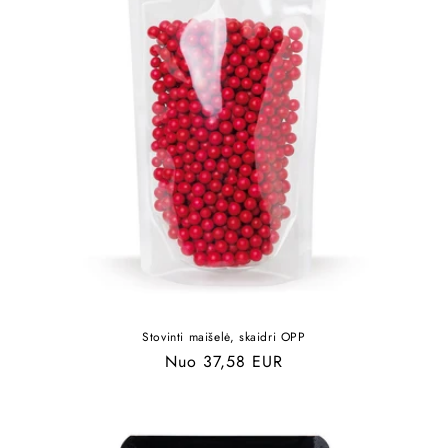
Stovinti maišelė, skaidri OPP
Įprasta
Nuo 37,58 EUR
kaina