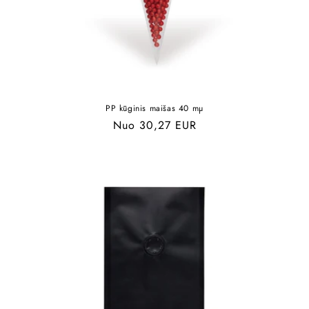
PP kūginis maišas 40 mµ
Įprasta
Nuo 30,27 EUR
kaina