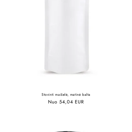
Stovinti maišelė, matinė balta
Įprasta
Nuo 54,04 EUR
kaina