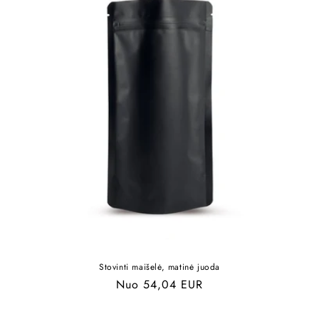
Stovinti maišelė, matinė juoda
Įprasta
Nuo 54,04 EUR
kaina