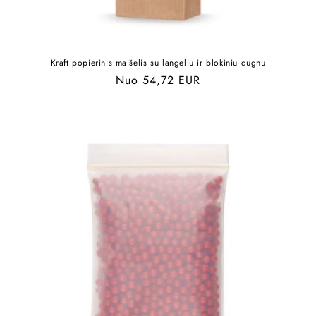
Kraft popierinis maišelis su langeliu ir blokiniu dugnu
Įprasta
Nuo 54,72 EUR
kaina