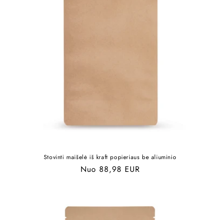
Stovinti maišelė iš kraft popieriaus be aliuminio
Įprasta
Nuo 88,98 EUR
kaina