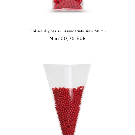
Blokinis dugnas su užsandarintu siūlu 50 mµ
Įprasta
Nuo 50,75 EUR
kaina