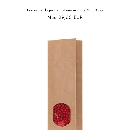
Kryžminis dugnas su užsandarintu siūlu 30 mµ
Įprasta
Nuo 29,60 EUR
kaina