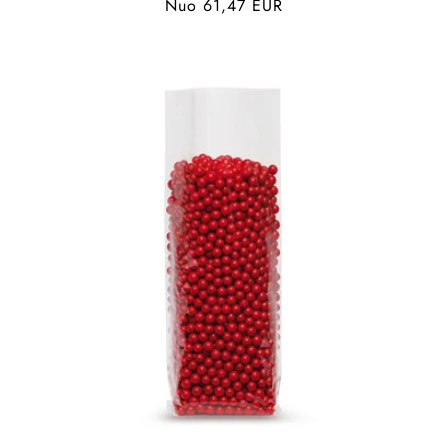
Įprasta
Nuo 61,47 EUR
kaina