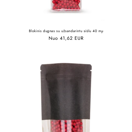
Blokinis dugnas su užsandarintu siūlu 40 mµ
Įprasta
Nuo 41,62 EUR
kaina