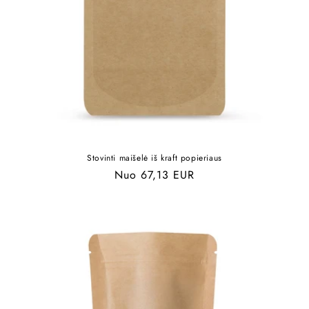
Stovinti maišelė iš kraft popieriaus
Įprasta
Nuo 67,13 EUR
kaina