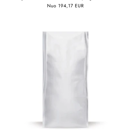
Įprasta
Nuo 194,17 EUR
kaina