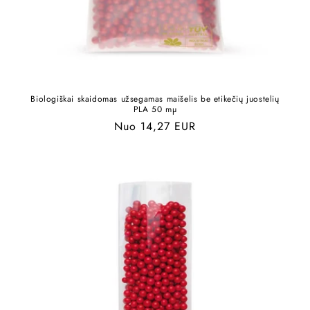
Biologiškai skaidomas užsegamas maišelis be etikečių juostelių
PLA 50 mµ
Įprasta
Nuo 14,27 EUR
kaina