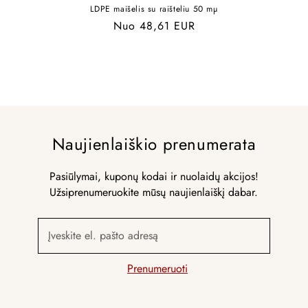
LDPE maišelis su raišteliu 50 mµ
Įprasta
Nuo 48,61 EUR
kaina
Naujienlaiškio prenumerata
Pasiūlymai, kuponų kodai ir nuolaidų akcijos!
Užsiprenumeruokite mūsų naujienlaiškį dabar.
Įveskite el. pašto adresą
Prenumeruoti