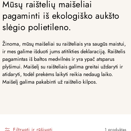
Mūsų raištelių maišeliai
pagaminti iš ekologiško aukšto
slėgio polietileno.
Žinoma, mūsų maišeliai su raišteliais yra saugūs maistui,
ir mes galime išduoti jums atitikties deklaraciją. Raištelis
pagamintas iš baltos medvilnės ir yra ypač atsparus
plyšimui. Maišelį su raišteliais galima greitai uždaryti ir
atidaryti, todėl prekėms laikyti reikia nedaug laiko.
Maišelį galima pakabinti už raištelio kilpos.
Filtruoti ir rūšiuoti
1 produktas