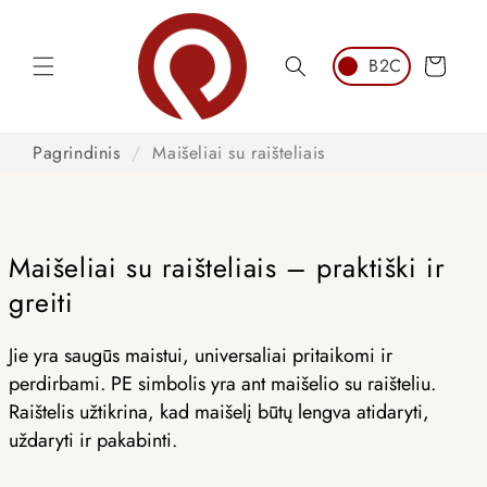
Pereiti
prie
turinio
Krepšelis
Pagrindinis
/
Maišeliai su raišteliais
Maišeliai su raišteliais – praktiški ir
greiti
Jie yra saugūs maistui, universaliai pritaikomi ir
perdirbami. PE simbolis yra ant maišelio su raišteliu.
Raištelis užtikrina, kad maišelį būtų lengva atidaryti,
uždaryti ir pakabinti.