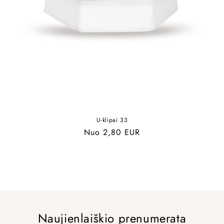
U-klipai 33
Įprasta
Nuo 2,80 EUR
kaina
Naujienlaiškio prenumerata