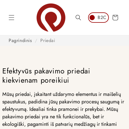
Pereiti
prie
turinio
Krepšelis
Pagrindinis
/
Priedai
Efektyvūs pakavimo priedai
kiekvienam poreikiui
Mūsų priedai, įskaitant uždarymo elementus ir maišelių
spaustukus, padidina jūsų pakavimo procesų saugumą ir
efektyvumą. Idealiai tinka pramonei ir prekybai. Mūsų
pakavimo priedai yra ne tik funkcionalūs, bet ir
ekologiški, pagaminti iš patvarių medžiagų ir tinkami