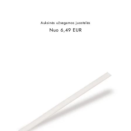
Auksinės užsegamos juostelės
Įprasta
Nuo 6,49 EUR
kaina