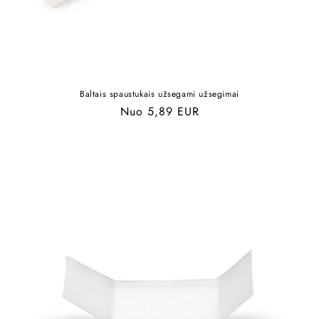
Baltais spaustukais užsegami užsegimai
Įprasta
Nuo 5,89 EUR
kaina