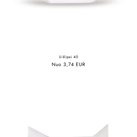
U-klipai 40
Įprasta
Nuo 3,74 EUR
kaina