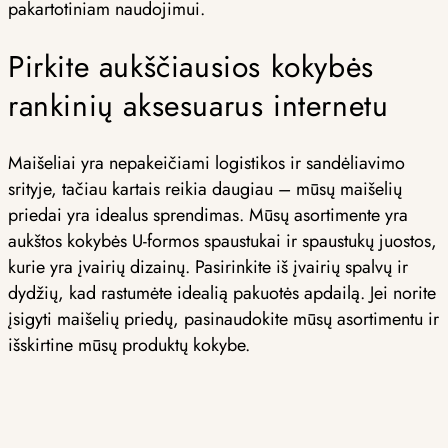
pakartotiniam naudojimui.
Pirkite aukščiausios kokybės
rankinių aksesuarus internetu
Maišeliai yra nepakeičiami logistikos ir sandėliavimo
srityje, tačiau kartais reikia daugiau – mūsų maišelių
priedai yra idealus sprendimas. Mūsų asortimente yra
aukštos kokybės U-formos spaustukai ir spaustukų juostos,
kurie yra įvairių dizainų. Pasirinkite iš įvairių spalvų ir
dydžių, kad rastumėte idealią pakuotės apdailą. Jei norite
įsigyti maišelių priedų, pasinaudokite mūsų asortimentu ir
išskirtine mūsų produktų kokybe.