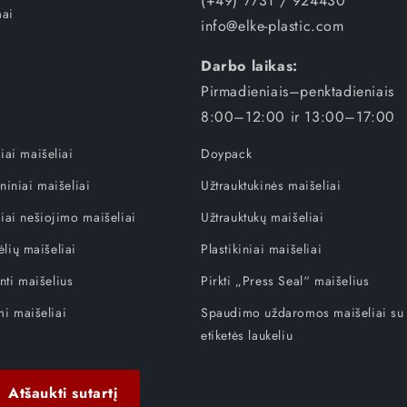
(+49) 7731 / 924430
ai
info@elke-plastic.com
Darbo laikas:
Pirmadieniais–penktadieniais
8:00–12:00 ir 13:00–17:00
niai maišeliai
Doypack
eniniai maišeliai
Užtrauktukinės maišeliai
niai nešiojimo maišeliai
Užtrauktukų maišeliai
lių maišeliai
Plastikiniai maišeliai
nti maišelius
Pirkti „Press Seal“ maišelius
i maišeliai
Spaudimo uždaromos maišeliai su
etiketės laukeliu
Atšaukti sutartį