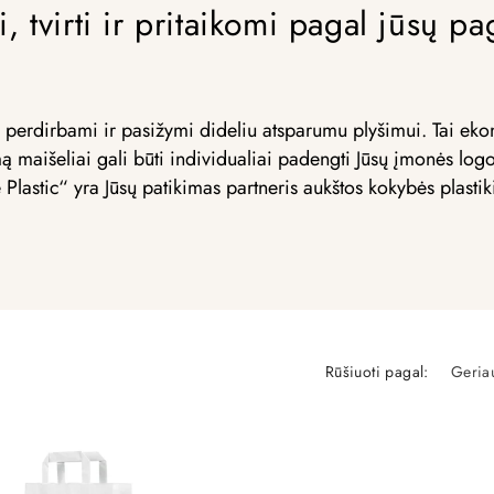
i, tvirti ir pritaikomi pagal jūsų 
, perdirbami ir pasižymi dideliu atsparumu plyšimui. Tai e
aišeliai gali būti individualiai padengti Jūsų įmonės logot
lastic“ yra Jūsų patikimas partneris aukštos kokybės plastiki
Rūšiuoti pagal: