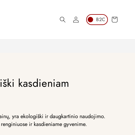
Krepšelis
Prisijunkite
giški kasdieniam
izainų, yra ekologiški ir daugkartinio naudojimo.
, renginiuose ir kasdieniame gyvenime.