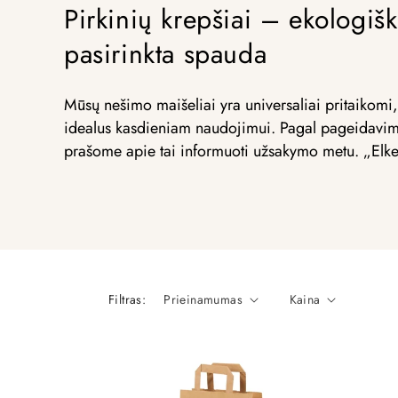
Pirkinių krepšiai – ekologišk
pasirinkta spauda
Mūsų nešimo maišeliai yra universaliai pritaikomi
idealus kasdieniam naudojimui. Pagal pageidavimą m
prašome apie tai informuoti užsakymo metu. „Elke P
Filtras:
Prieinamumas
Kaina