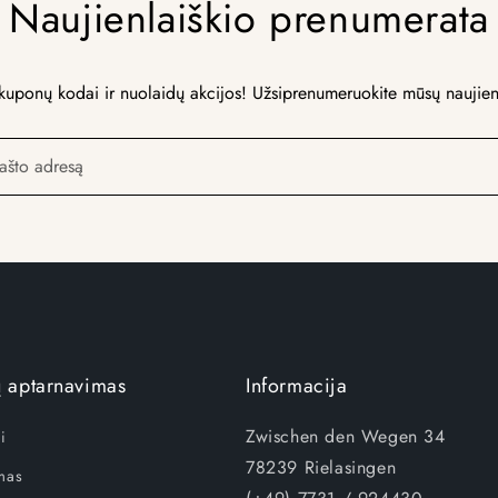
Naujienlaiškio prenumerata
kuponų kodai ir nuolaidų akcijos! Užsiprenumeruokite mūsų naujien
pašto adresą
ų aptarnavimas
Informacija
Zwischen den Wegen 34
i
78239 Rielasingen
ymas