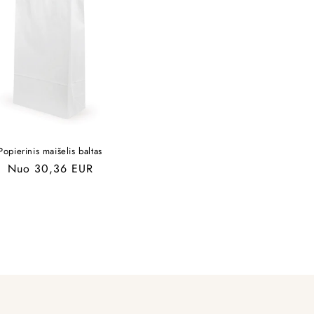
Popierinis maišelis baltas
Įprasta
Nuo 30,36 EUR
kaina