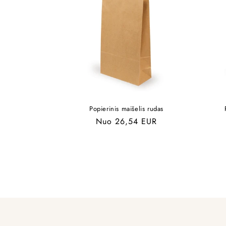
Popierinis maišelis rudas
Įprasta
Nuo 26,54 EUR
kaina