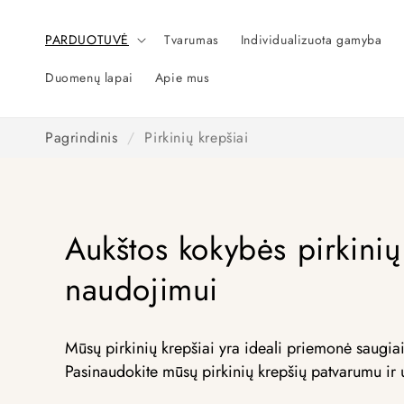
Pereiti
prie
turinio
PARDUOTUVĖ
Tvarumas
Individualizuota gamyba
Duomenų lapai
Apie mus
Pagrindinis
/
Pirkinių krepšiai
Aukštos kokybės pirkinių
naudojimui
Mūsų pirkinių krepšiai yra ideali priemonė saugiai 
Pasinaudokite mūsų pirkinių krepšių patvarumu ir