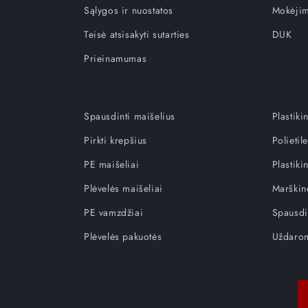
Sąlygos ir nuostatos
Mokėjim
Teisė atsisakyti sutarties
DUK
Prieinamumas
Spausdinti maišelius
Plastiki
Pirkti krepšius
Polietil
PE maišeliai
Plastiki
Plėvelės maišeliai
Marškinė
PE vamzdžiai
Spausdi
Plėvelės pakuotės
Uždarom