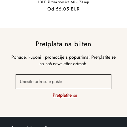
LDPE klizna vrećica 60 - 70 mµ
Redovna
Od 56,05 EUR
cijena
Pretplata na bilten
Ponude, kuponi i promocije s popustima! Pretplatite se
na naš newsletter odmah.
Unesite adresu e-pošte
Pretplatite se