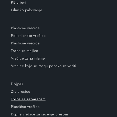
PE cijevi
Filmsko pakovanje
Plastične vrećice
Polietilenske vrećice
Plastične vrećice
Torbe za majice
Vrećice za printanje
Vrećice koje se mogu ponovo zatvoriti
Dojpak
Zip vrećice
Torbe sa zatvaračem
Plastične vrećice
Kupite vrećice za sečenje presom