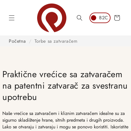
Preskoči
na
sadržaj
Košarica
Početna
/
Torbe sa zatvaračem
Praktične vrećice sa zatvaračem
na patentni zatvarač za svestranu
upotrebu
Naše vrećice sa zatvaračem i kliznim zatvaračem idealne su za
sigurno skladištenje hrane, sitnih predmeta i drugih proizvoda.
Lako se otvaraju i zatvaraju i mogu se ponovo koristiti. Iskoristite