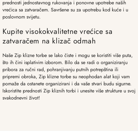
prednosti jednostavnog rukovanja i ponovne upotrebe naših
vrećica sa zatvaračem. Savršene su za upotrebu kod kuće i u
poslovnom svijetu.
Kupite visokokvalitetne vrećice sa
zatvaračem na klizač odmah
Naše Zip klizne torbe se lako čiste i mogu se koristiti više puta,
što ih čini isplativim izborom. Bilo da se radi o organiziranju
pribora za ručni rad, pohranjivanju putnih potrepština ili
pripremi obroka, Zip klizne torbe su neophodan alat koji vam
pomaže da ostanete organizirani i da vaše stvari budu sigurne.
Iskoristite prednosti Zip kliznih torbi i unesite više strukture u svoj
svakodnevni život!