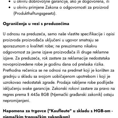
u okviru dobrovoljne garancije, ako je dogovorena, ili
u okviru primjene Zakona o odgovornosti za proizvod
(Produkthaftungsgesetz).
Ograničenja u vezi s preduzećima
U odnosu na preduzeća, samo naše vlastite specifikacije i opisi
proizvoda proizvođača uključeni u ugovor smatraju se
sporazumom o kvaliteti robe; ne preuzimamo nikakvu
odgovornost za javne izjave proizvođača ili druge reklamne
izjave. Za preduzeća, rok zastare za reklamacije nedostataka
novoproizvedene robe je godinu dana od prelaska rizika.
Prethodna rečenica se ne odnosi na predmet koji je korišten za
gradnju u skladu sa svojom uobičajenom upotrebom i koji je
uzrokovao nedostatak zgrade. Prodaja rabljene robe podliježe
isključenju svake garancije. Zakonski rokovi zastare za pravo na
regres prema § 445a BGB (Njemački građanski zakonik) ostaju
nepromijenjeni.
Napomena za trgovce ("Kaufleute" u skladu s HGB-om -
njemačkim trgovačkim zakonikom)