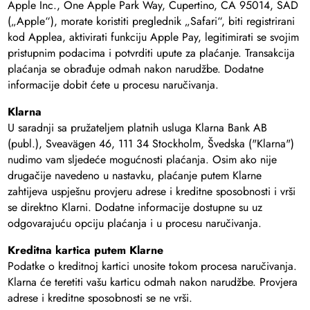
Apple Inc., One Apple Park Way, Cupertino, CA 95014, SAD
(„Apple“), morate koristiti preglednik „Safari“, biti registrirani
kod Applea, aktivirati funkciju Apple Pay, legitimirati se svojim
pristupnim podacima i potvrditi upute za plaćanje. Transakcija
plaćanja se obrađuje odmah nakon narudžbe. Dodatne
informacije dobit ćete u procesu naručivanja.
Klarna
U saradnji sa pružateljem platnih usluga Klarna Bank AB
(publ.), Sveavägen 46, 111 34 Stockholm, Švedska ("Klarna")
nudimo vam sljedeće mogućnosti plaćanja. Osim ako nije
drugačije navedeno u nastavku, plaćanje putem Klarne
zahtijeva uspješnu provjeru adrese i kreditne sposobnosti i vrši
se direktno Klarni. Dodatne informacije dostupne su uz
odgovarajuću opciju plaćanja i u procesu naručivanja.
Kreditna kartica putem Klarne
Podatke o kreditnoj kartici unosite tokom procesa naručivanja.
Klarna će teretiti vašu karticu odmah nakon narudžbe. Provjera
adrese i kreditne sposobnosti se ne vrši.