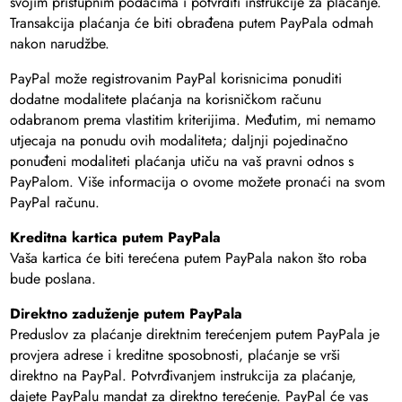
svojim pristupnim podacima i potvrditi instrukcije za plaćanje.
Transakcija plaćanja će biti obrađena putem PayPala odmah
nakon narudžbe.
PayPal može registrovanim PayPal korisnicima ponuditi
dodatne modalitete plaćanja na korisničkom računu
odabranom prema vlastitim kriterijima. Međutim, mi nemamo
utjecaja na ponudu ovih modaliteta; daljnji pojedinačno
ponuđeni modaliteti plaćanja utiču na vaš pravni odnos s
PayPalom. Više informacija o ovome možete pronaći na svom
PayPal računu.
Kreditna kartica putem PayPala
Vaša kartica će biti terećena putem PayPala nakon što roba
bude poslana.
Direktno zaduženje putem PayPala
Preduslov za plaćanje direktnim terećenjem putem PayPala je
provjera adrese i kreditne sposobnosti, plaćanje se vrši
direktno na PayPal. Potvrđivanjem instrukcija za plaćanje,
dajete PayPalu mandat za direktno terećenje. PayPal će vas