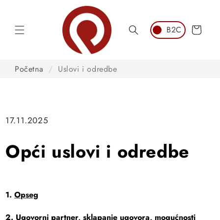
Preskoči
na
sadržaj
Košarica
Početna
/
Uslovi i odredbe
17.11.2025
Opći uslovi i odredbe
1.
Opseg
2.
Ugovorni partner, sklapanje ugovora, mogućnosti