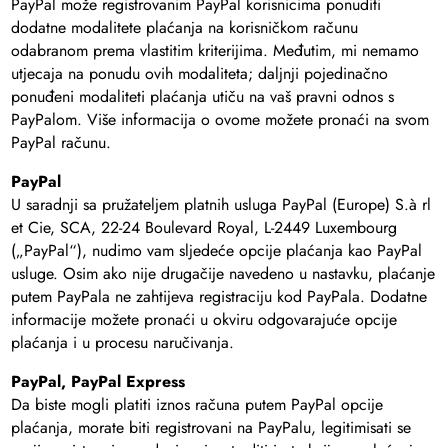
PayPal može registrovanim PayPal korisnicima ponuditi
dodatne modalitete plaćanja na korisničkom računu
odabranom prema vlastitim kriterijima. Međutim, mi nemamo
utjecaja na ponudu ovih modaliteta; daljnji pojedinačno
ponuđeni modaliteti plaćanja utiču na vaš pravni odnos s
PayPalom. Više informacija o ovome možete pronaći na svom
PayPal računu.
PayPal
U saradnji sa pružateljem platnih usluga PayPal (Europe) S.à rl
et Cie, SCA, 22-24 Boulevard Royal, L-2449 Luxembourg
(„PayPal“), nudimo vam sljedeće opcije plaćanja kao PayPal
usluge. Osim ako nije drugačije navedeno u nastavku, plaćanje
putem PayPala ne zahtijeva registraciju kod PayPala. Dodatne
informacije možete pronaći u okviru odgovarajuće opcije
plaćanja i u procesu naručivanja.
PayPal, PayPal Express
Da biste mogli platiti iznos računa putem PayPal opcije
plaćanja, morate biti registrovani na PayPalu, legitimisati se