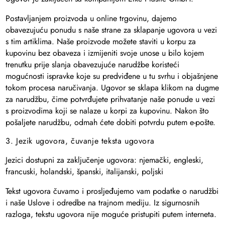
Postavljanjem proizvoda u online trgovinu, dajemo
obavezujuću ponudu s naše strane za sklapanje ugovora u vezi
s tim artiklima. Naše proizvode možete staviti u korpu za
kupovinu bez obaveza i izmijeniti svoje unose u bilo kojem
trenutku prije slanja obavezujuće narudžbe koristeći
mogućnosti ispravke koje su predviđene u tu svrhu i objašnjene
tokom procesa naručivanja. Ugovor se sklapa klikom na dugme
za narudžbu, čime potvrđujete prihvatanje naše ponude u vezi
s proizvodima koji se nalaze u korpi za kupovinu. Nakon što
pošaljete narudžbu, odmah ćete dobiti potvrdu putem e-pošte.
3. Jezik ugovora, čuvanje teksta ugovora
Jezici dostupni za zaključenje ugovora: njemački, engleski,
francuski, holandski, španski, italijanski, poljski
Tekst ugovora čuvamo i prosljeđujemo vam podatke o narudžbi
i naše Uslove i odredbe na trajnom mediju. Iz sigurnosnih
razloga, tekstu ugovora nije moguće pristupiti putem interneta.