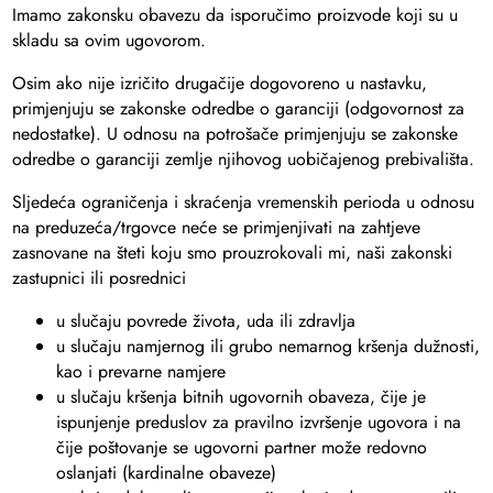
Imamo zakonsku obavezu da isporučimo proizvode koji su u
skladu sa ovim ugovorom.
Osim ako nije izričito drugačije dogovoreno u nastavku,
primjenjuju se zakonske odredbe o garanciji (odgovornost za
nedostatke). U odnosu na potrošače primjenjuju se zakonske
odredbe o garanciji zemlje njihovog uobičajenog prebivališta.
Sljedeća ograničenja i skraćenja vremenskih perioda u odnosu
na preduzeća/trgovce neće se primjenjivati ​​na zahtjeve
zasnovane na šteti koju smo prouzrokovali mi, naši zakonski
zastupnici ili posrednici
u slučaju povrede života, uda ili zdravlja
u slučaju namjernog ili grubo nemarnog kršenja dužnosti,
kao i prevarne namjere
u slučaju kršenja bitnih ugovornih obaveza, čije je
ispunjenje preduslov za pravilno izvršenje ugovora i na
čije poštovanje se ugovorni partner može redovno
oslanjati (kardinalne obaveze)