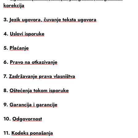
korekcija
3.
Jezik ugovora, čuvanje teksta ugovora
4.
Uslovi isporuke
5.
Plaćanje
6.
Pravo na otkazivanje
7.
Zadržavanje prava vlasništva
8.
Oštećenja tokom isporuke
9.
Garancija i garancije
10.
Odgovornost
11.
Kodeks ponašanja