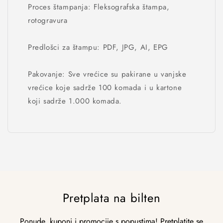
Proces štampanja: Fleksografska štampa,
rotogravura
Predlošci za štampu: PDF, JPG, AI, EPG
Pakovanje: Sve vrećice su pakirane u vanjske
vrećice koje sadrže 100 komada i u kartone
koji sadrže 1.000 komada.
Pretplata na bilten
Ponude, kuponi i promocije s popustima! Pretplatite se