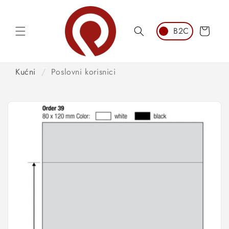
Preskoči
na
sadržaj
Košarica
Kućni
/
Poslovni korisnici