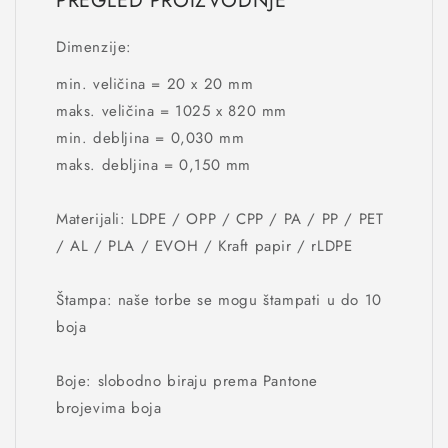
PREGLED PROIZVODNJE
Dimenzije:
min. veličina = 20 x 20 mm
maks. veličina = 1025 x 820 mm
min. debljina = 0,030 mm
maks. debljina = 0,150 mm
Materijali: LDPE / OPP / CPP / PA / PP / PET
/ AL / PLA / EVOH / Kraft papir / rLDPE
Štampa: naše torbe se mogu štampati u do 10
boja
Boje: slobodno biraju prema Pantone
brojevima boja