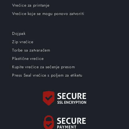
Vrećice za printanje
Vrećice koje se mogu ponovo zatvoriti
Dojpak
Zip vrećice
Torbe sa zatvaračem
Plastične vrećice
Kupite vrećice za sečenje presom
Press Seal vrećice s poljem za etiketu