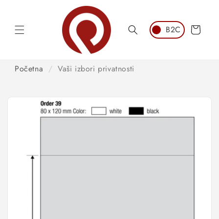
Preskoči
na
sadržaj
Košarica
Početna
/
Vaši izbori privatnosti