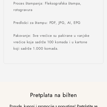
Proces štampanja: Fleksografska štampa,
rotogravura
Predlošci za štampu: PDF, JPG, AI, EPG
Pakovanje: Sve vrećice su pakirane u vanjske
vrećice koje sadrže 100 komada i u kartone
koji sadrže 1.000 komada.
Pretplata na bilten
Ponude, kuponi i promocije s popustima! Pretplatite se