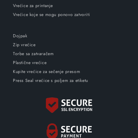
Vrećice za printanje
Vrećice koje se mogu ponovo zatvoriti
Dojpak
Zip vrećice
Torbe sa zatvaračem
Plastične vrećice
Kupite vrećice za sečenje presom
Press Seal vrećice s poljem za etiketu