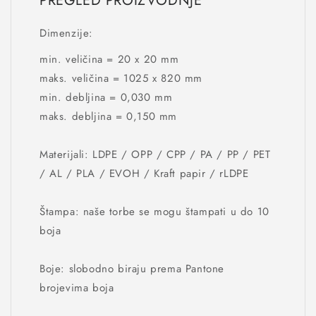
PREGLED PROIZVODNJE
Dimenzije:
min. veličina = 20 x 20 mm
maks. veličina = 1025 x 820 mm
min. debljina = 0,030 mm
maks. debljina = 0,150 mm
Materijali: LDPE / OPP / CPP / PA / PP / PET
/ AL / PLA / EVOH / Kraft papir / rLDPE
Štampa: naše torbe se mogu štampati u do 10
boja
Boje: slobodno biraju prema Pantone
brojevima boja