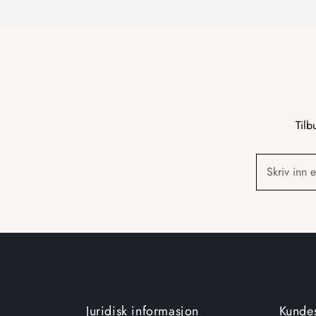
Tilb
Skriv inn 
Juridisk informasjon
Kunde