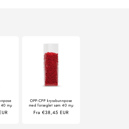
nnpose
OPP-CPP kryssbunnpose
m 40 mµ
med forseglet søm 40 mµ
 EUR
Ordinær
Fra €38,45 EUR
pris