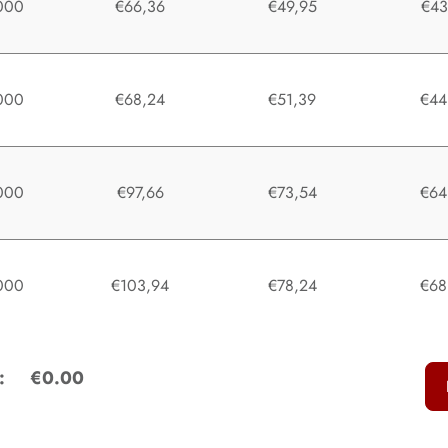
000
€66,36
€49,95
€43
000
€68,24
€51,39
€44
000
€97,66
€73,54
€64
000
€103,94
€78,24
€68
:
€0.00