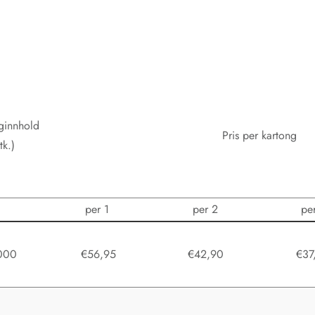
ginnhold
Pris per kartong
tk.)
per 1
per 2
pe
000
€56,95
€42,90
€37