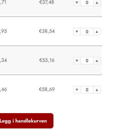
,71
€37,48
,95
€38,54
,34
€55,16
,46
€58,69
Legg i handlekurven