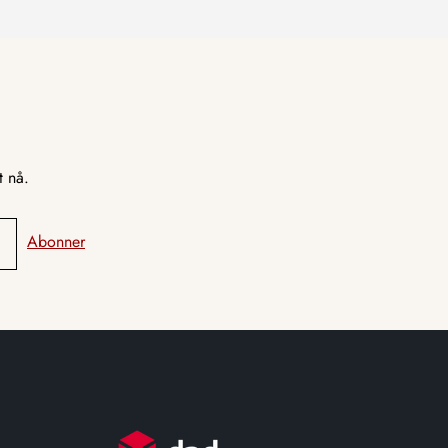
t nå.
Abonner