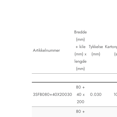
Bredde
(mm)
+ kile
Tykkelse
Karton
Artikkelnummer
(mm) x
(mm)
(s
lengde
(mm)
80 +
3SFB080+40X20030
40 x
0.030
1
200
80 +