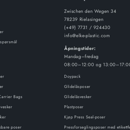
Zwischen den Wegen 34
78239 Rielasingen
(+49) 7731 / 924430
er
info@elke-plastic.com
 spørsmål
Åpningstider:
Mandag–fredag
08:00–12:00 og 13:00–17:0
ser
Doypack
er
Glidelåsposer
Carrier Bags
Glidelåsvesker
evesker
Plastposer
sker
Kjøp Press Seal-poser
kbare poser
Pressforseglingsposer med etikettfe