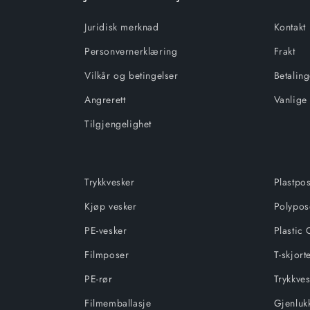
Juridisk merknad
Kontakt
Personvernerklæring
Frakt
Vilkår og betingelser
Betaling
Angrerett
Vanlige
Tilgjengelighet
Trykkvesker
Plastpo
Kjøp vesker
Polypos
PE-vesker
Plastic 
Filmposer
T-skjort
PE-rør
Trykkve
Filmemballasje
Gjenluk