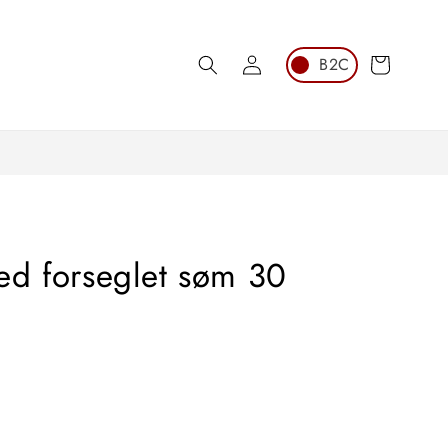
Logg
Handlekurv
inn
ed forseglet søm 30