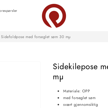
orespørsler
Sidefoldpose med forseglet søm 30 mµ
Sidekilepose m
mµ
Materiale: OPP
med forseglet søm
svært gjennomsiktig