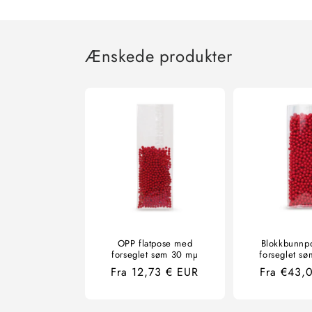
Ænskede produkter
OPP flatpose med
Blokkbunnp
forseglet søm 30 mµ
forseglet s
Ordinær
Fra 12,73 € EUR
Ordinær
Fra €43,
pris
pris