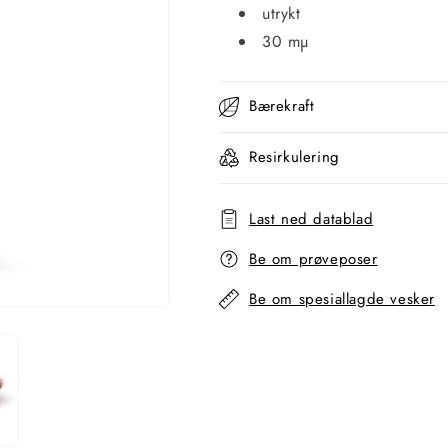
utrykt
30 mµ
Bærekraft
Resirkulering
Last ned datablad
Be om prøveposer
Be om spesiallagde vesker