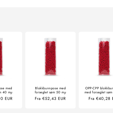
ose med
Blokkbunnpose med
OPP-CPP blokkbu
øm 40 mµ
forseglet søm 50 mµ
med forseglet sø
00 EUR
Ordinær
Fra €52,43 EUR
Ordinær
Fra €40,28
pris
pris