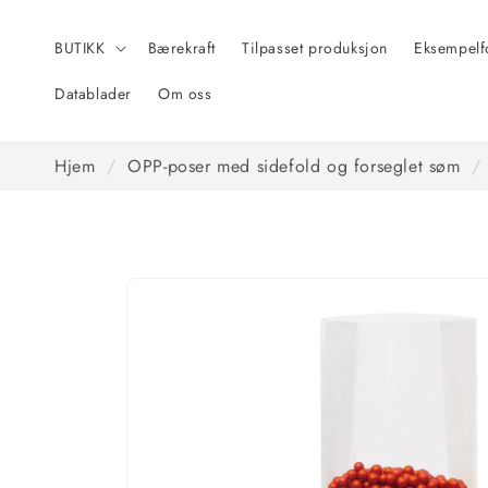
Hopp til
innhold
BUTIKK
Bærekraft
Tilpasset produksjon
Eksempelf
Datablader
Om oss
Hjem
/
OPP-poser med sidefold og forseglet søm
/
Hopp til
produktinformasjon