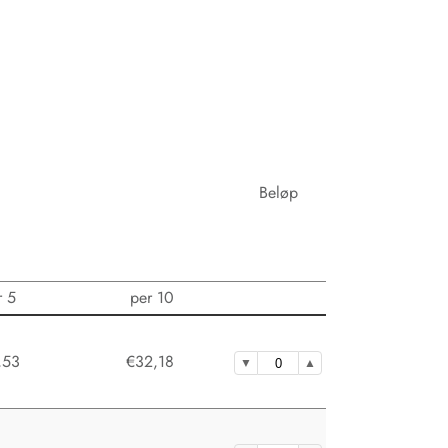
Beløp
r 5
per 10
,53
€32,18