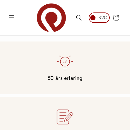
Hopp til
innhold
Handlekurv
50 års erfaring