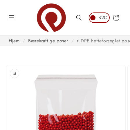
Hopp til
innhold
Handlekurv
Hjem
/
Bærekraftige poser
/
rLDPE hefteforseglet pose
opp til
roduktinformasjon