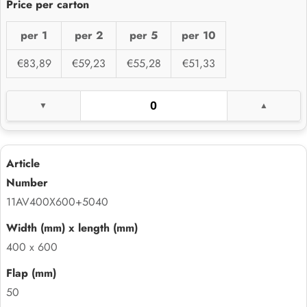
per 1
per 2
per 5
per 10
€83,89
€59,23
€55,28
€51,33
11AV400X600+5040
400 x 600
50