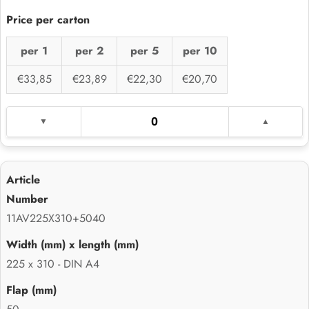
per 1
per 2
per 5
per 10
€33,85
€23,89
€22,30
€20,70
11AV225X310+5040
225 x 310 - DIN A4