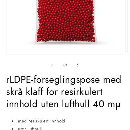
Åpne
Å
media
m
1
2
av
1
/
4
i
i
modal
m
rLDPE-forseglingspose med
skrå klaff for resirkulert
innhold uten lufthull 40 mµ
med resirkulert innhold
uten lufthull