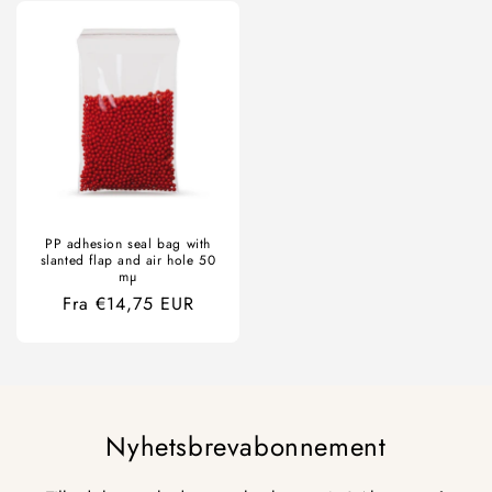
PP adhesion seal bag with
slanted flap and air hole 50
mµ
Ordinær
Fra €14,75 EUR
pris
Nyhetsbrevabonnement