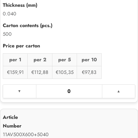
0.040
500
per 1
per 2
per 5
per 10
€159,91
€112,88
€105,35
€97,83
11AV500X600+5040