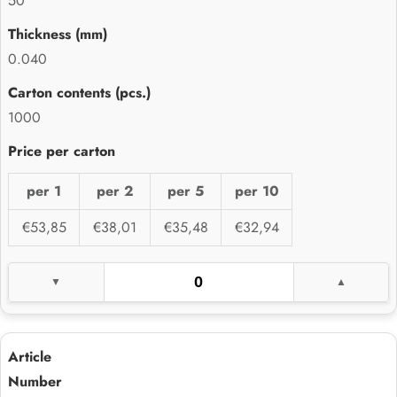
50
0.040
1000
per 1
per 2
per 5
per 10
€53,85
€38,01
€35,48
€32,94