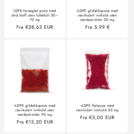
LDPE-forseglet pose med
rLDPE glidelåspose med
skrå klaff uten luftehull 50–
resirkulert innhold uten
70 mµ
merkestrimler 50 mµ
Ordinær
Fra €28,63 EUR
Ordinær
Fra 5,99 €
pris
pris
rLDPE glidelåspose med
rLDPE flatpose med
resirkulert innhold uten
resirkulert innhold 50 mµ
merkestrimler 90 mµ
Ordinær
Fra €3,00 EUR
Ordinær
Fra €13,20 EUR
pris
pris