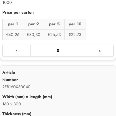
1000
per 1
per 2
per 5
per 10
€40,26
€30,30
€26,53
€22,73
2FB160X30040
160 x 300