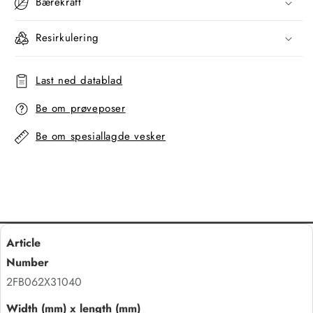
Bærekraft
Resirkulering
Last ned datablad
Be om prøveposer
Be om spesiallagde vesker
2FB062X31040