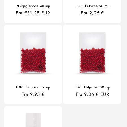
PP-kjeglepose 40 mµ
LDPE flatpose 50 mµ
Ordinær
Fra €31,28 EUR
Ordinær
Fra 2,25 €
pris
pris
LDPE flatpose 25 mµ
LDPE flatpose 100 mµ
Ordinær
Fra 9,95 €
Ordinær
Fra 9,36 € EUR
pris
pris