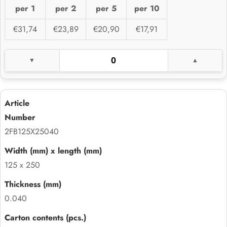
per 1
per 2
per 5
per 10
€31,74
€23,89
€20,90
€17,91
2FB125X25040
125 x 250
0.040