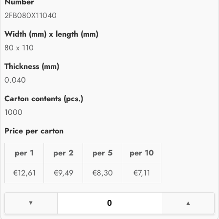
2FB080X11040
80 x 110
0.040
1000
per 1
per 2
per 5
per 10
€12,61
€9,49
€8,30
€7,11