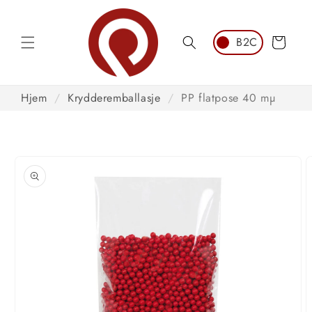
Hopp til
innhold
Handlekurv
Hjem
/
Krydderemballasje
/
PP flatpose 40 mµ
opp til
roduktinformasjon