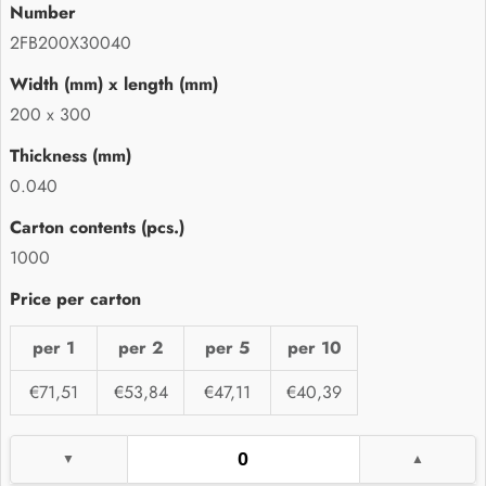
2FB200X30040
200 x 300
0.040
1000
per 1
per 2
per 5
per 10
€71,51
€53,84
€47,11
€40,39