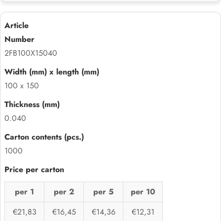
2FB100X15040
100 x 150
0.040
1000
per 1
per 2
per 5
per 10
€21,83
€16,45
€14,36
€12,31