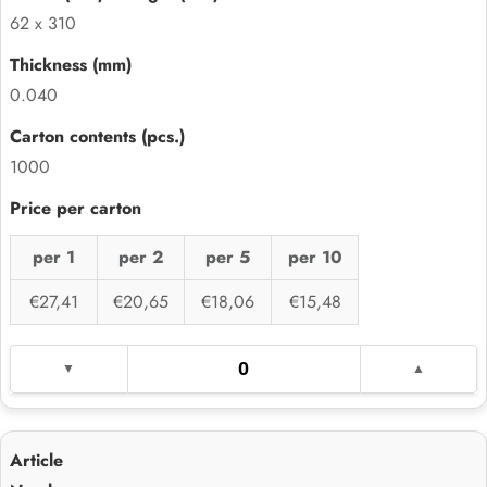
62 x 310
0.040
1000
per 1
per 2
per 5
per 10
€27,41
€20,65
€18,06
€15,48