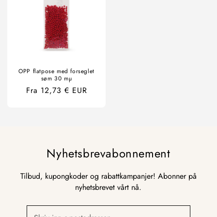
OPP flatpose med forseglet
søm 30 mµ
Ordinær
Fra 12,73 € EUR
pris
Nyhetsbrevabonnement
Tilbud, kupongkoder og rabattkampanjer! Abonner på
nyhetsbrevet vårt nå.