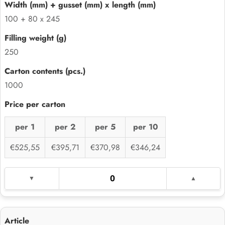
100 + 80 x 245
250
1000
per 1
per 2
per 5
per 10
€525,55
€395,71
€370,98
€346,24