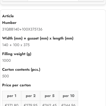
31QBB140+100X375136
140 + 100 x 375
1000
500
per 1
per 2
per 5
per 10
€371,80
€279,95
€262,45
€244,96