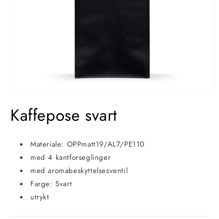
Åpne
media
Kaffepose svart
1
i
modal
Materiale: OPPmatt19/AL7/PE110
med 4 kantforseglinger
med aromabeskyttelsesventil
Farge: Svart
utrykt