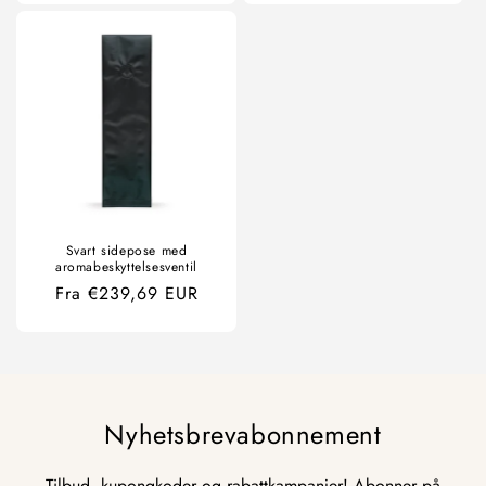
Svart sidepose med
aromabeskyttelsesventil
Ordinær
Fra €239,69 EUR
pris
Nyhetsbrevabonnement
Tilbud, kupongkoder og rabattkampanjer! Abonner på