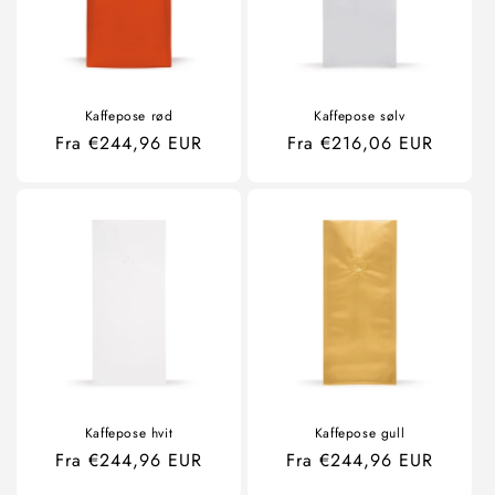
Kaffepose rød
Kaffepose sølv
Ordinær
Fra €244,96 EUR
Ordinær
Fra €216,06 EUR
pris
pris
Kaffepose hvit
Kaffepose gull
Ordinær
Fra €244,96 EUR
Ordinær
Fra €244,96 EUR
pris
pris