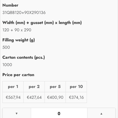
31QBB120+90X290136
120 + 90 x 290
500
1000
per 1
per 2
per 5
per 10
€567,94
€427,64
€400,90
€374,16