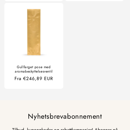
Gullfarget pose med
aromabeskyttelsesventil
Ordinær
Fra €246,89 EUR
pris
Nyhetsbrevabonnement
Tilbud, kupongkoder og rabattkampanjer! Abonner på