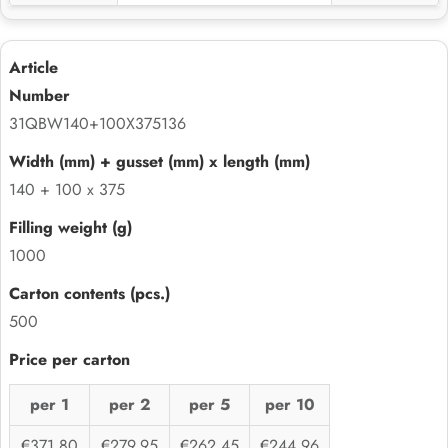
31QBW140+100X375136
140 + 100 x 375
1000
500
per 1
per 2
per 5
per 10
€371,80
€279,95
€262,45
€244,96