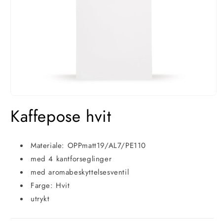
Åpne
media
Kaffepose hvit
1
i
modal
Materiale: OPPmatt19/AL7/PE110
med 4 kantforseglinger
med aromabeskyttelsesventil
Farge: Hvit
utrykt