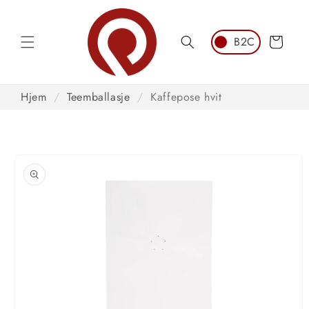
Hopp til
innhold
Handlekurv
Hjem
/
Teemballasje
/
Kaffepose hvit
opp til
roduktinformasjon