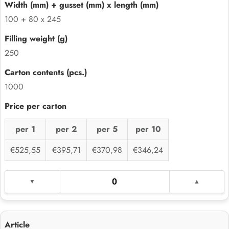
100 + 80 x 245
250
1000
per 1
per 2
per 5
per 10
€525,55
€395,71
€370,98
€346,24