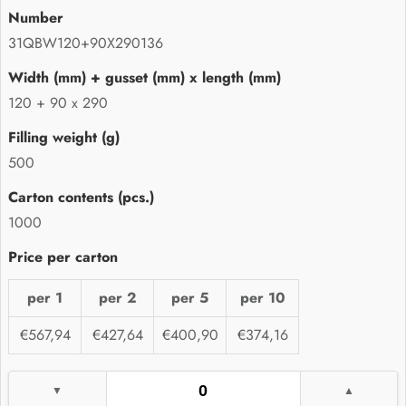
31QBW120+90X290136
120 + 90 x 290
500
1000
per 1
per 2
per 5
per 10
€567,94
€427,64
€400,90
€374,16