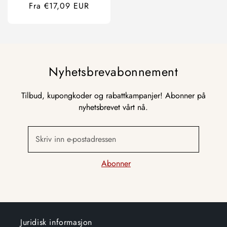
Ordinær
Fra €17,09 EUR
pris
Nyhetsbrevabonnement
Tilbud, kupongkoder og rabattkampanjer! Abonner på
nyhetsbrevet vårt nå.
Skriv inn e-postadressen
Abonner
Juridisk informasjon