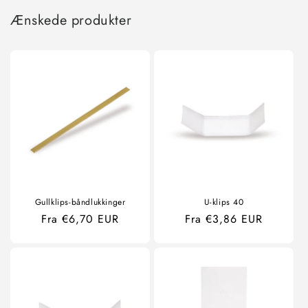
Ænskede produkter
Gullklips-båndlukkinger
U-klips 40
Ordinær
Fra €6,70 EUR
Ordinær
Fra €3,86 EUR
pris
pris