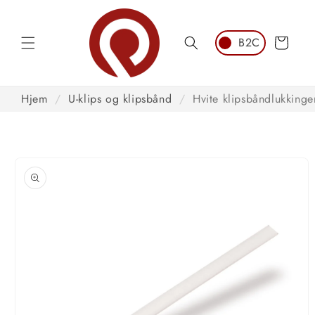
Hopp til
innhold
Handlekurv
Hjem
/
U-klips og klipsbånd
/
Hvite klipsbåndlukkinge
opp til
roduktinformasjon