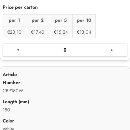
per 1
per 2
per 5
per 10
€23,10
€17,40
€15,24
€13,04
CBP180W
180
White