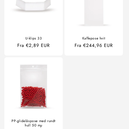
U-klips 33
Kaffepose hvit
Ordinær
Fra €2,89 EUR
Ordinær
Fra €244,96 EUR
pris
pris
PP-glidelåspose med rundt
hull 50 mµ