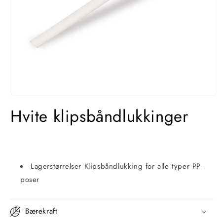
Åpne
media
Hvite klipsbåndlukkinger
1
i
modal
Lagerstørrelser Klipsbåndlukking for alle typer PP-
poser
Bærekraft