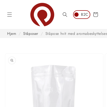
Hopp til
innhold
Handlekurv
Hjem
/
Ståposer
/
Ståpose hvit med aromabeskyttelses
opp til
roduktinformasjon