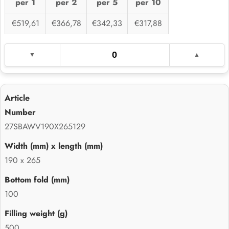
per 1
per 2
per 5
per 10
€519,61
€366,78
€342,33
€317,88
27SBAWV190X265129
190 x 265
100
500