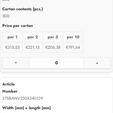
500
per 1
per 2
per 5
per 10
€313,25
€221,13
€206,38
€191,64
27SBAWV250X340129