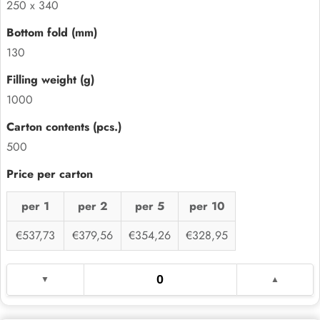
250 x 340
130
1000
500
per 1
per 2
per 5
per 10
€537,73
€379,56
€354,26
€328,95