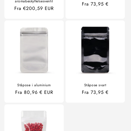
aromabeskyttelsesventil
Ordinær
Fra 73,95 €
Ordinær
Fra €200,59 EUR
pris
pris
Ståpose i aluminium
Ståpose svart
Ordinær
Fra 80,96 € EUR
Ordinær
Fra 73,95 €
pris
pris