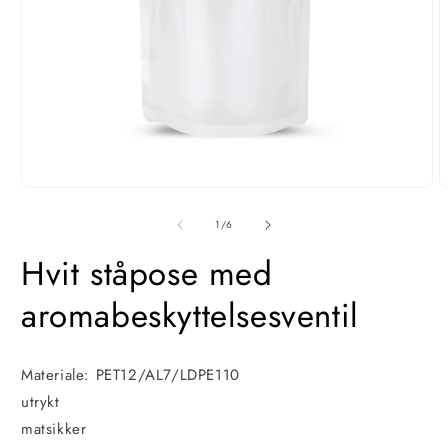
Åpne
Å
media
m
1
2
av
1
/
6
i
i
modal
m
Hvit ståpose med
aromabeskyttelsesventil
Materiale: PET12/AL7/LDPE110
utrykt
matsikker