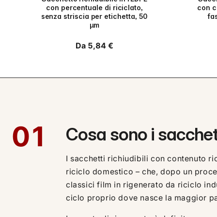
con percentuale di riciclato,
con c
senza striscia per etichetta, 50
fa
µm
Prezzo
Da 5,84 €
di
listino
01
Cosa sono i sacchett
I sacchetti richiudibili con contenuto
riciclo domestico – che, dopo un proces
classici film in rigenerato da riciclo i
ciclo proprio dove nasce la maggior par