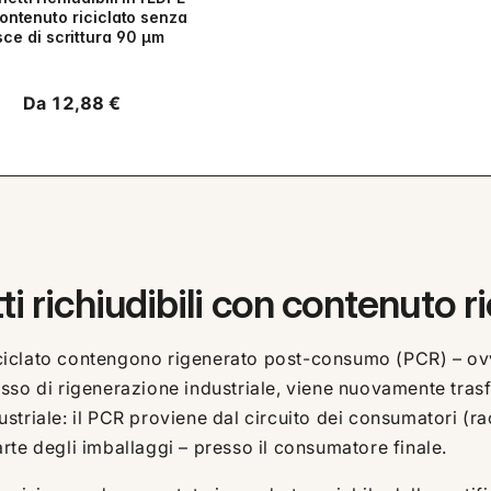
ontenuto riciclato senza
sce di scrittura 90 µm
Prezzo
Da 12,88 €
di
listino
i richiudibili con contenuto ri
 riciclato contengono rigenerato post-consumo (PCR) – ov
so di rigenerazione industriale, viene nuovamente trasfo
ndustriale: il PCR proviene dal circuito dei consumatori (
te degli imballaggi – presso il consumatore finale.