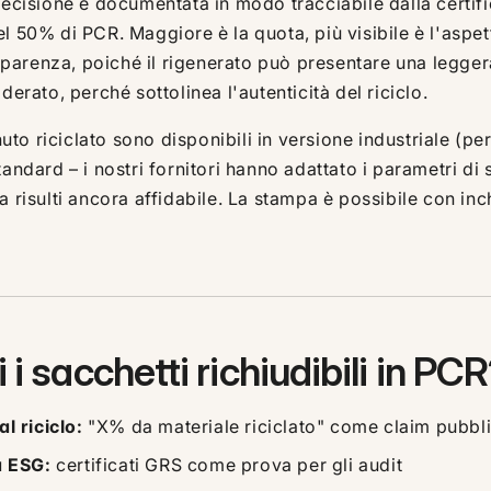
precisione e documentata in modo tracciabile dalla cert
 50% di PCR. Maggiore è la quota, più visibile è l'aspetto
asparenza, poiché il rigenerato può presentare una legger
derato, perché sottolinea l'autenticità del riciclo.
enuto riciclato sono disponibili in versione industriale (p
andard – i nostri fornitori hanno adattato i parametri di
 risulti ancora affidabile. La stampa è possibile con inchi
i sacchetti richiudibili in PC
l riciclo:
"X% da materiale riciclato" come claim pubbli
a ESG:
certificati GRS come prova per gli audit