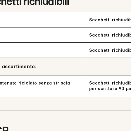
hetti richiudibili
Sacchetti richiudib
Sacchetti richiudib
Sacchetti richiudi
to assortimento:
ntenuto riciclato senza striscia
Sacchetti richiudib
per scrittura 90 µ
CR