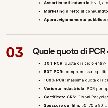
Assortimenti industriali:
viti, a
Marketing diretto al consumator
Approvvigionamento pubblico:
03
Quale quota di PCR 
30% PCR:
quota di riciclo entry-
50% PCR:
compromesso equilibrat
100% PCR:
massima quota di rici
Variante industriale:
PCR per app
Certificato GRS:
Global Recycled 
Spessore del film:
50, 70 e 90 µm