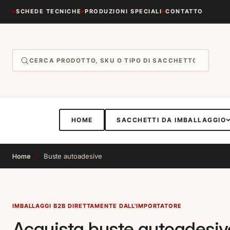
Vai
direttamente
SCHEDE TECNICHE
PRODUZIONI SPECIALI
CONTATTO
ai contenuti
HOME
SACCHETTI DA IMBALLAGGIO
›
Home
Buste autoadesive
IMBALLAGGI B2B DIRETTAMENTE DALL'IMPORTATORE
Acquista buste autoadesive