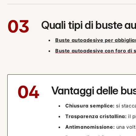
03
Quali tipi di buste 
Buste autoadesive per abbigli
Buste autoadesive con foro di s
04
Vantaggi delle bu
Chiusura semplice:
si stacca
Trasparenza cristallina:
il p
Antimanomissione:
una volta