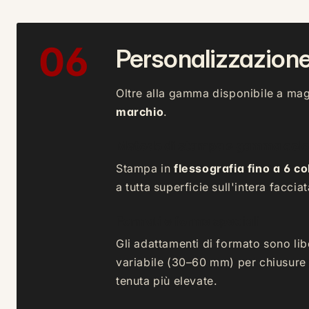
06
Personalizzazione
Oltre alla gamma disponibile a ma
marchio
.
Metodo di stampa e gamma colo
Stampa in
flessografia fino a 6 co
a tutta superficie sull'intera facci
Formati e forme speciali
Gli adattamenti di formato sono li
variabile (30–60 mm) per chiusure p
tenuta più elevate.