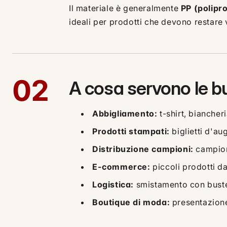
Il materiale è generalmente
PP (polipr
ideali per prodotti che devono restare v
02
A cosa servono le b
Abbigliamento:
t-shirt, biancher
Prodotti stampati:
biglietti d'aug
Distribuzione campioni:
campion
E-commerce:
piccoli prodotti da
Logistica:
smistamento con bust
Boutique di moda:
presentazione