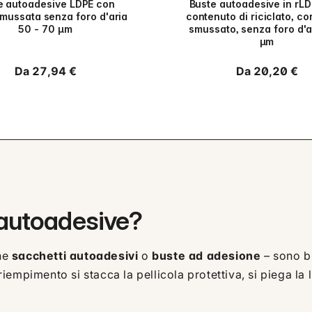
e autoadesive LDPE con
Buste autoadesive in rL
smussata senza foro d'aria
contenuto di riciclato, c
50 - 70 µm
smussato, senza foro d'a
µm
Prezzo
Da 27,94 €
Prezzo
Da 20,20 €
di
di
listino
listino
 autoadesive?
he
sacchetti autoadesivi
o
buste ad adesione
– sono bu
empimento si stacca la pellicola protettiva, si piega la 