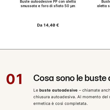
Buste autoadesive PP con aletta
Bust
smussata e foro di sfiato 50 µm
aletta 
Prezzo
Da 14,40 €
di
listino
01
Cosa sono le buste
Le
buste autoadesive
– chiamate anc
chiusura autoadesiva. Al momento del ri
ermetica è così completata.