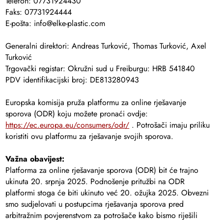
Telefon: 07731924430
Faks: 07731924444
E-pošta: info@elke-plastic.com
Generalni direktori: Andreas Turković, Thomas Turković, Axel
Turković
Trgovački registar: Okružni sud u Freiburgu: HRB 541840
PDV identifikacijski broj: DE813280943
Europska komisija pruža platformu za online rješavanje
sporova (ODR) koju možete pronaći ovdje:
https://ec.europa.eu/consumers/odr/
. Potrošači imaju priliku
koristiti ovu platformu za rješavanje svojih sporova.
Važna obavijest:
Platforma za online rješavanje sporova (ODR) bit će trajno
ukinuta 20. srpnja 2025. Podnošenje pritužbi na ODR
platformi stoga će biti ukinuto već 20. ožujka 2025. Obvezni
smo sudjelovati u postupcima rješavanja sporova pred
arbitražnim povjerenstvom za potrošače kako bismo riješili