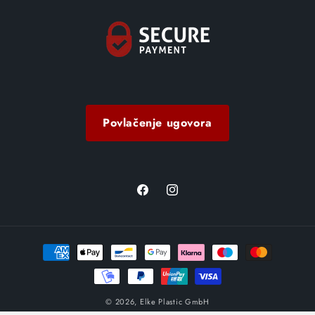
Povlačenje ugovora
Facebook
Instagram
Načini
plaćanja
© 2026,
Elke Plastic GmbH