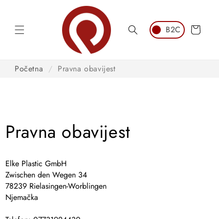
Preskoči
na
sadržaj
Košarica
Početna
/
Pravna obavijest
Pravna obavijest
Elke Plastic GmbH
Zwischen den Wegen 34
78239 Rielasingen-Worblingen
Njemačka