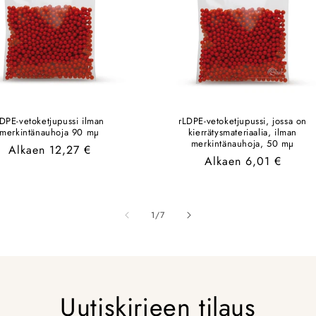
DPE-vetoketjupussi ilman
rLDPE-vetoketjupussi, jossa on
merkintänauhoja 90 mµ
kierrätysmateriaalia, ilman
merkintänauhoja, 50 mµ
Normaalihinta
Alkaen 12,27 €
Normaalihinta
Alkaen 6,01 €
/
1
/
7
Uutiskirjeen tilaus