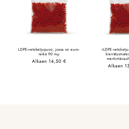
LDPE-vetoketjupussi, jossa on euro-
rLDPE-vetoketju
reikä 90 mµ
kierrätysmater
merkintänau
Normaalihinta
Alkaen 14,50 €
Normaali
Alkaen 1
hinta