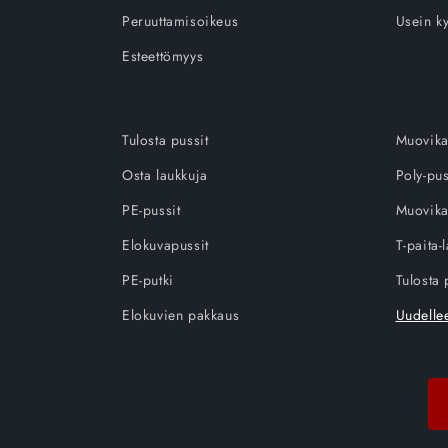
Peruuttamisoikeus
Usein ky
Esteettömyys
Tulosta pussit
Muovika
Osta laukkuja
Poly-pus
PE-pussit
Muovika
Elokuvapussit
T-paita-
PE-putki
Tulosta 
Elokuvien pakkaus
Uudellee