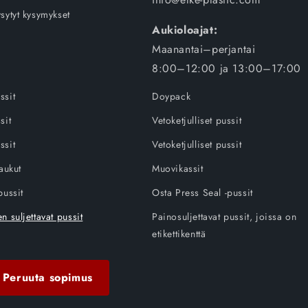
sytyt kysymykset
Aukioloajat:
Maanantai–perjantai
8:00–12:00 ja 13:00–17:00
ssit
Doypack
sit
Vetoketjulliset pussit
ssit
Vetoketjulliset pussit
laukut
Muovikassit
pussit
Osta Press Seal -pussit
n suljettavat pussit
Painosuljettavat pussit, joissa on
etikettikenttä
Peruuta sopimus