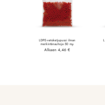
LDPE-vetoketjupussi ilman
L
merkintänauhoja 50 mµ
Normaalihinta
Alkaen 4,46 €