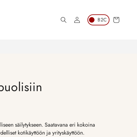
Kirjaudu
Ostoskori
sisään
puolisiin
lliseen säilytykseen. Saatavana eri kokoina
lliset kotikäyttöön ja yrityskäyttöön.