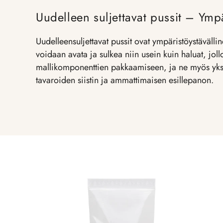
Uudelleen suljettavat pussit – Ympä
Uudelleensuljettavat pussit ovat ympäristöystävälline
voidaan avata ja sulkea niin usein kuin haluat, jollo
mallikomponenttien pakkaamiseen, ja ne myös yksinke
tavaroiden siistin ja ammattimaisen esillepanon.