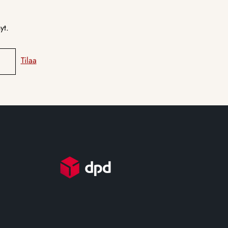
yt.
Tilaa