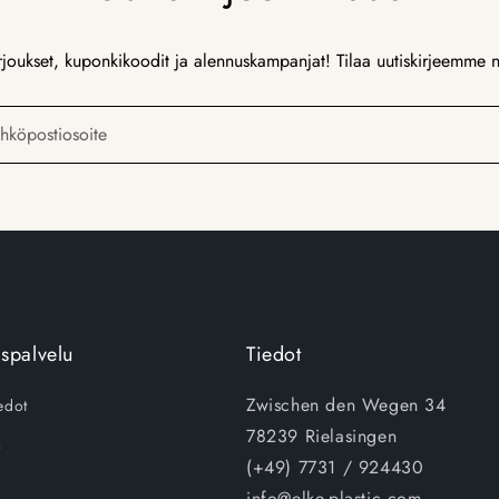
rjoukset, kuponkikoodit ja alennuskampanjat! Tilaa uutiskirjeemme n
hköpostiosoite
spalvelu
Tiedot
Zwischen den Wegen 34
edot
78239 Rielasingen
s
(+49) 7731 / 924430
info@elke-plastic.com