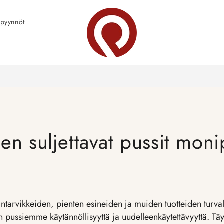
pyynnöt
en suljettavat pussit moni
intarvikkeiden, pienten esineiden ja muiden tuotteiden turva
pussiemme käytännöllisyyttä ja uudelleenkäytettävyyttä. Täyde