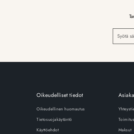
Ta
Syötä sä
Oikeudelliset tiedot
Asiaka
Oikeudellinen huomautus
Yhteysti
Tietosuojakäytäntö
Toimitu
Käyttöehdot
Maksut