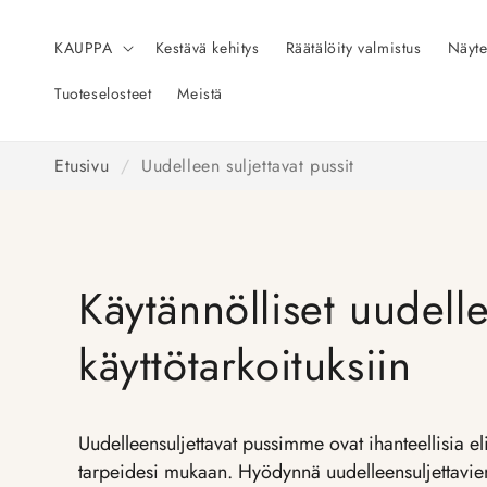
Siirry
sisältöön
KAUPPA
Kestävä kehitys
Räätälöity valmistus
Näyte
Tuoteselosteet
Meistä
Etusivu
/
Uudelleen suljettavat pussit
Käytännölliset uudelle
käyttötarkoituksiin
Uudelleensuljettavat pussimme ovat ihanteellisia el
tarpeidesi mukaan. Hyödynnä uudelleensuljettavien 