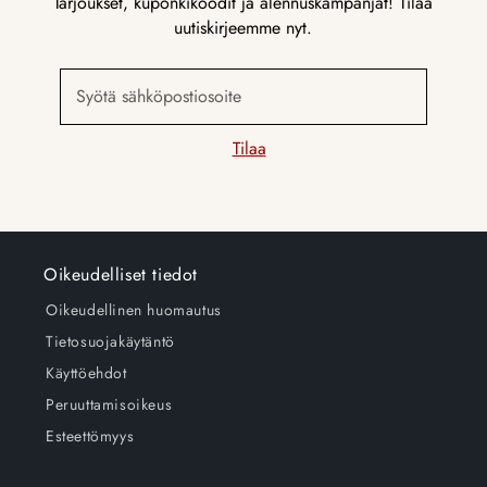
Tarjoukset, kuponkikoodit ja alennuskampanjat! Tilaa
uutiskirjeemme nyt.
Syötä sähköpostiosoite
Tilaa
Oikeudelliset tiedot
Oikeudellinen huomautus
Tietosuojakäytäntö
Käyttöehdot
Peruuttamisoikeus
Esteettömyys