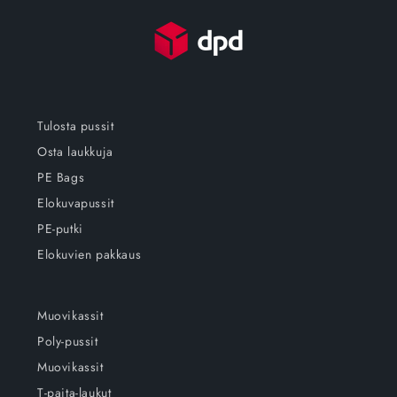
Tulosta pussit
Osta laukkuja
PE Bags
Elokuvapussit
PE-putki
Elokuvien pakkaus
Muovikassit
Poly-pussit
Muovikassit
T-paita-laukut