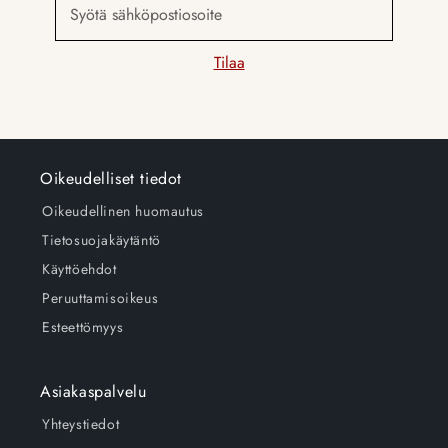
Syötä sähköpostiosoite
a
s
Tilaa
i
s
ä
l
t
Oikeudelliset tiedot
ö
Oikeudellinen huomautus
Tietosuojakäytäntö
Käyttöehdot
Peruuttamisoikeus
Esteettömyys
Asiakaspalvelu
Yhteystiedot