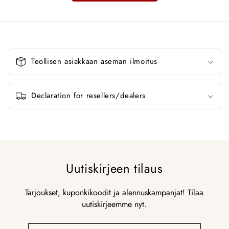
K
o
Teollisen asiakkaan aseman ilmoitus
k
o
o
Declaration for resellers/dealers
n
t
a
i
t
Uutiskirjeen tilaus
e
t
Tarjoukset, kuponkikoodit ja alennuskampanjat! Tilaa
t
uutiskirjeemme nyt.
a
v