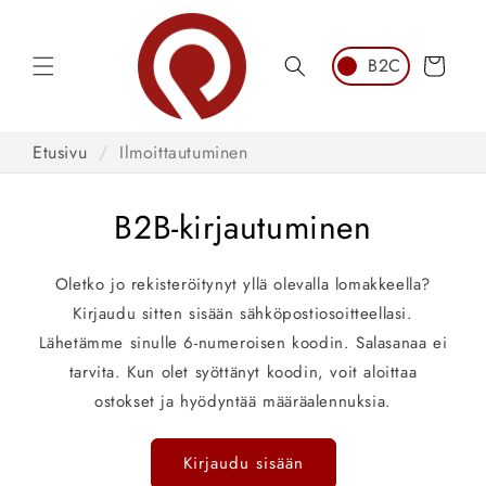
Siirry
sisältöön
Ostoskori
Etusivu
/
Ilmoittautuminen
B2B-kirjautuminen
Oletko jo rekisteröitynyt yllä olevalla lomakkeella?
Kirjaudu sitten sisään sähköpostiosoitteellasi.
Lähetämme sinulle 6-numeroisen koodin. Salasanaa ei
tarvita. Kun olet syöttänyt koodin, voit aloittaa
ostokset ja hyödyntää määräalennuksia.
Kirjaudu sisään