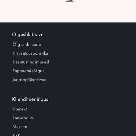
Õiguslik teave
Õiguslik teade
Privaatsuspoliitika
Kasutustingimused
Taganemisõigus
Juurdepääsetavus
Klienditeenindus
Kontakt
Laevandus
Maksed
KKK