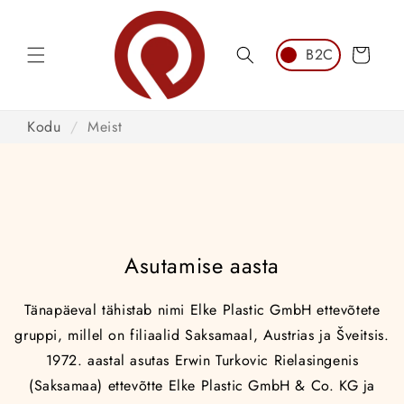
Jätka
sisu
juurde
Ostukorv
Kodu
/
Meist
Asutamise aasta
Tänapäeval tähistab nimi Elke Plastic GmbH ettevõtete
gruppi, millel on filiaalid Saksamaal, Austrias ja Šveitsis.
1972. aastal asutas Erwin Turkovic Rielasingenis
(Saksamaa) ettevõtte Elke Plastic GmbH & Co. KG ja