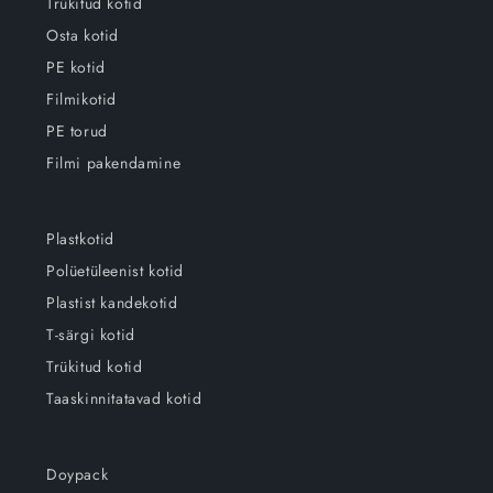
Trükitud kotid
Osta kotid
PE kotid
Filmikotid
PE torud
Filmi pakendamine
Plastkotid
Polüetüleenist kotid
Plastist kandekotid
T-särgi kotid
Trükitud kotid
Taaskinnitatavad kotid
Doypack