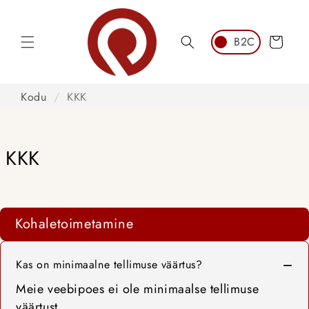
Jätka
sisu
juurde
Ostukorv
Kodu
/
KKK
KKK
Kohaletoimetamine
Kas on minimaalne tellimuse väärtus?
Meie veebipoes ei ole minimaalse tellimuse
väärtust.