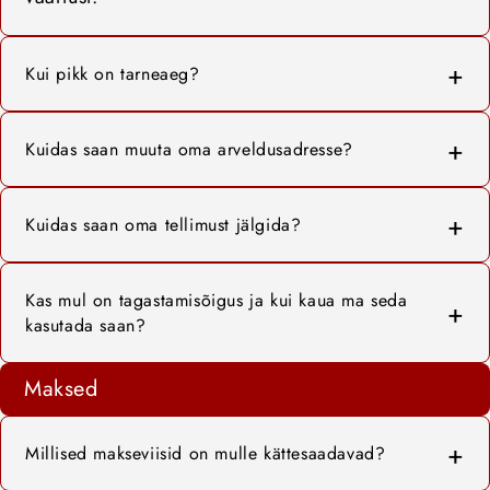
Kui pikk on tarneaeg?
Kui tellimus on esitatud enne kella 14:00,
saadetakse see välja tellimuse päeval. DPD-ga
Kuidas saan muuta oma arveldusadresse?
toimetamine võib võtta aega 1–5 päeva.
Palun võtke ühendust meie
raamatupidamisosakonnaga aadressil:
Kuidas saan oma tellimust jälgida?
info@elke-plastic.com
Pärast meie pakiteenuse osutaja esimest
skaneerimist saate e-postiga jälgimisnumbri.
Kas mul on tagastamisõigus ja kui kaua ma seda
Jälgimisnumber lisatakse ka teie kliendikontole
kasutada saan?
vastava tellimuse juurde rubriigis „Tellimused”.
Palun tutvuge meie tühistamistingimustega:
Siin saate igal ajal jälgida oma tellimuse praegust
Maksed
Tühistamistingimused
staatust.
Millised makseviisid on mulle kättesaadavad?