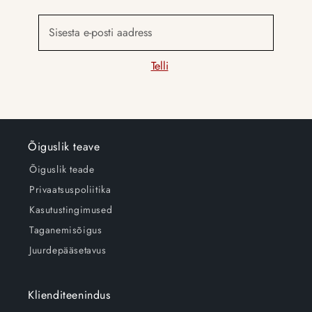
Sisesta e-posti aadress
Telli
Õiguslik teave
Õiguslik teade
Privaatsuspoliitika
Kasutustingimused
Taganemisõigus
Juurdepääsetavus
Klienditeenindus