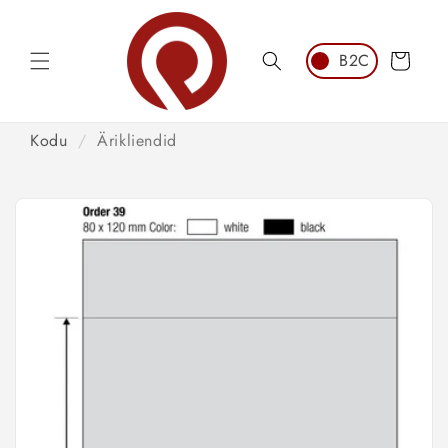
Jätka
sisu
juurde
Ostukorv
Kodu
/
Ärikliendid