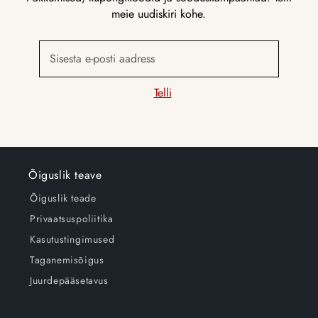
meie uudiskiri kohe.
Sisesta e-posti aadress
Telli
Õiguslik teave
Õiguslik teade
Privaatsuspoliitika
Kasutustingimused
Taganemisõigus
Juurdepääsetavus