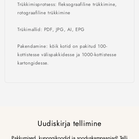
Trükkimisprotsess: fleksograafiline trükkimine,
rotograafiline trükkimine
Trükimallid: PDF, JPG, AI, EPG
Pakendamine: kõik kotid on pakitud 100-
kottistesse välispakkidesse ja 1000-kottistesse
kartongidesse.
Uudiskirja tellimine
Pakkumised, kupongikoodid ja sooduskampaaniad! Telli