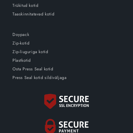
Trükitud kotid
Taaskinnitatavad kotid
Doypack
Zip-kotid
Zip-liuguriga kotid
Plastkotid
Osta Press Seal kotid
Press Seal kotid sildiväljaga