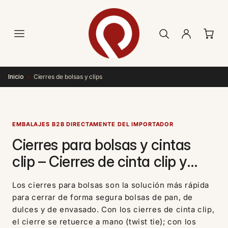
Ir
directamente
al contenido
›
Inicio
Cierres de bolsas y clips
EMBALAJES B2B DIRECTAMENTE DEL IMPORTADOR
Cierres para bolsas y cintas
clip – Cierres de cinta clip y
clips en U para bolsas de
Los cierres para bolsas son la solución más rápida
envasado
para cerrar de forma segura bolsas de pan, de
dulces y de envasado. Con los cierres de cinta clip,
el cierre se retuerce a mano (twist tie); con los