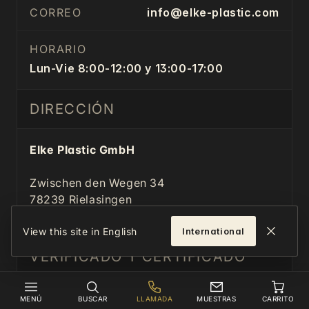
CORREO
info@elke-plastic.com
HORARIO
Lun-Vie 8:00-12:00 y 13:00-17:00
DIRECCIÓN
Elke Plastic GmbH
Zwischen den Wegen 34
78239 Rielasingen
Alemania
View this site in English
International
VERIFICADO Y CERTIFICADO
Certificado por Trusted Shops
MENÚ
BUSCAR
LLAMADA
MUESTRAS
CARRITO