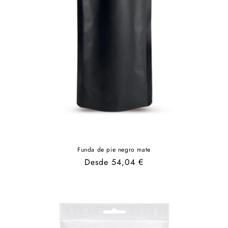
Funda de pie negro mate
Precio
Desde 54,04 €
habitual