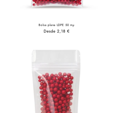
Bolsa plana LDPE 50 mµ
Precio
Desde 2,18 €
habitual