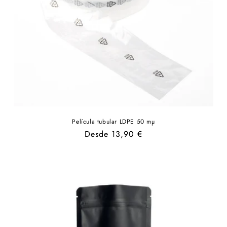
Película tubular LDPE 50 mµ
Precio
Desde 13,90 €
habitual