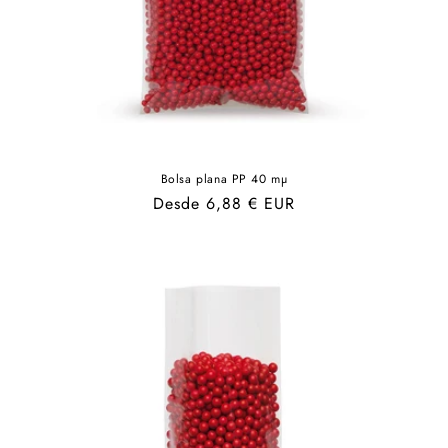
Bolsa plana PP 40 mµ
Precio
Desde 6,88 € EUR
habitual