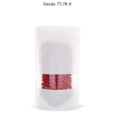
Precio
Desde 77,78 €
habitual