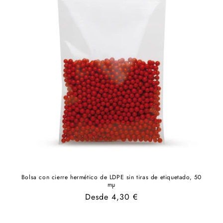
Bolsa con cierre hermético de LDPE sin tiras de etiquetado, 50
mµ
Precio
Desde 4,30 €
habitual