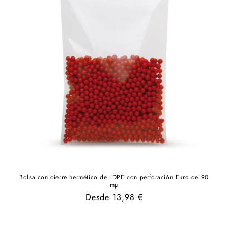
Bolsa con cierre hermético de LDPE con perforación Euro de 90
mµ
Precio
Desde 13,98 €
habitual