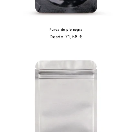
Funda de pie negra
Precio
Desde 71,58 €
habitual