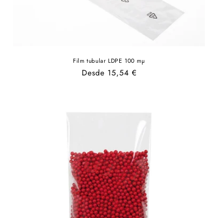
Film tubular LDPE 100 mµ
Precio
Desde 15,54 €
habitual