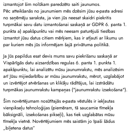
izmantojot šim nolūkam paredzēto saiti jaunumos.
Pēc atteikšanās no jaunumiem mēs dzēsim jūsu e-pasta adresi
no saņēmēju saraksta, ja vien jūs neesat skaidri piekritis
turpmākai savu datu izmantošanai saskaņā ar GDPR 6. panta 1.
punkta a) apakšpunktu vai mēs neesam paturējuši tiesības
izmantot jūsu datus citiem mērķiem, kas ir atļauti ar likumu un
par kuriem mēs jūs informējam šajā privātuma politikā.
Ja Jūs papildus esat devis mums savu piekrišanu saskaņā ar
Vispārīgās datu aizsardzības regulas 6. panta 1. punkta 1.
apakšpunktu, lai analizētu mūsu jaunumrakstu, mēs analizēsim
arī Jūsu mijiedarbību ar mūsu jaunumrakstu, mērot, uzglabājot
un izvērtējot atvēršanas un klikšķu rādītājus, lai izstrādātu
turpmākas jaunumrakstu kampaņas ("jaunumrakstu izsekošana").
Šim novērtējumam nosūtītajās e-pasta vēstulēs ir iekļautas
vienpikseļu tehnoloģijas (piemēram, tā saucamie tīmekļa
bāksignāli, izsekošanas pikseļi), kas tiek uzglabātas mūsu
tīmekļa vietnē. Novērtējumiem mēs saistām jo īpaši šādus
„biļetena datus”