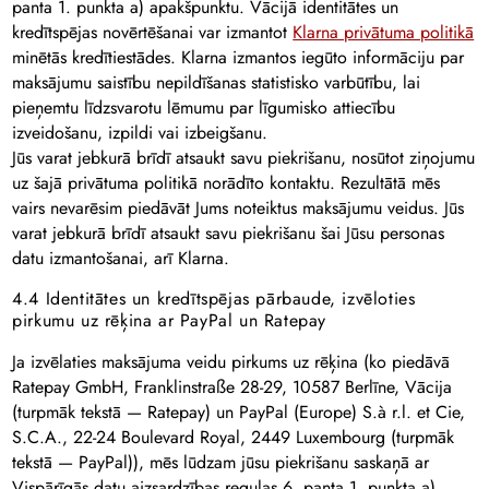
panta 1. punkta a) apakšpunktu. Vācijā identitātes un
kredītspējas novērtēšanai var izmantot
Klarna privātuma politikā
minētās kredītiestādes. Klarna izmantos iegūto informāciju par
maksājumu saistību nepildīšanas statistisko varbūtību, lai
pieņemtu līdzsvarotu lēmumu par līgumisko attiecību
izveidošanu, izpildi vai izbeigšanu.
Jūs varat jebkurā brīdī atsaukt savu piekrišanu, nosūtot ziņojumu
uz šajā privātuma politikā norādīto kontaktu. Rezultātā mēs
vairs nevarēsim piedāvāt Jums noteiktus maksājumu veidus. Jūs
varat jebkurā brīdī atsaukt savu piekrišanu šai Jūsu personas
datu izmantošanai, arī Klarna.
4.4 Identitātes un kredītspējas pārbaude, izvēloties
pirkumu uz rēķina ar PayPal un Ratepay
Ja izvēlaties maksājuma veidu pirkums uz rēķina (ko piedāvā
Ratepay GmbH, Franklinstraße 28-29, 10587 Berlīne, Vācija
(turpmāk tekstā — Ratepay) un PayPal (Europe) S.à r.l. et Cie,
S.C.A., 22-24 Boulevard Royal, 2449 Luxembourg (turpmāk
tekstā — PayPal)), mēs lūdzam jūsu piekrišanu saskaņā ar
Vispārīgās datu aizsardzības regulas 6. panta 1. punkta a)