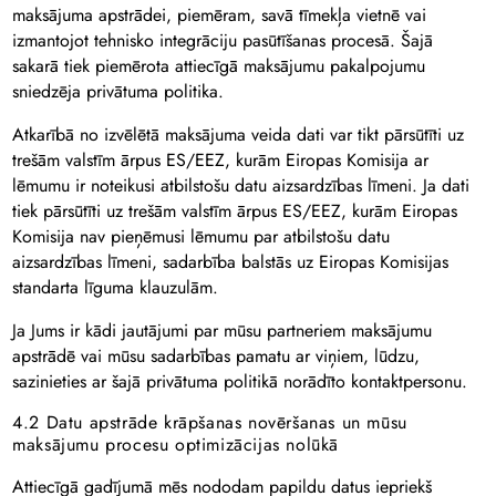
maksājuma apstrādei, piemēram, savā tīmekļa vietnē vai
izmantojot tehnisko integrāciju pasūtīšanas procesā. Šajā
sakarā tiek piemērota attiecīgā maksājumu pakalpojumu
sniedzēja privātuma politika.
Atkarībā no izvēlētā maksājuma veida dati var tikt pārsūtīti uz
trešām valstīm ārpus ES/EEZ, kurām Eiropas Komisija ar
lēmumu ir noteikusi atbilstošu datu aizsardzības līmeni. Ja dati
tiek pārsūtīti uz trešām valstīm ārpus ES/EEZ, kurām Eiropas
Komisija nav pieņēmusi lēmumu par atbilstošu datu
aizsardzības līmeni, sadarbība balstās uz Eiropas Komisijas
standarta līguma klauzulām.
Ja Jums ir kādi jautājumi par mūsu partneriem maksājumu
apstrādē vai mūsu sadarbības pamatu ar viņiem, lūdzu,
sazinieties ar šajā privātuma politikā norādīto kontaktpersonu.
4.2 Datu apstrāde krāpšanas novēršanas un mūsu
maksājumu procesu optimizācijas nolūkā
Attiecīgā gadījumā mēs nododam papildu datus iepriekš