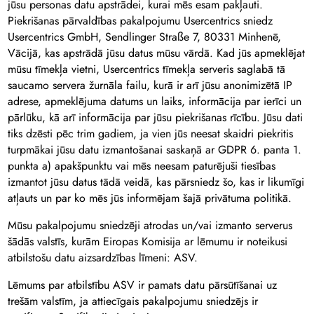
jūsu personas datu apstrādei, kurai mēs esam pakļauti.
Piekrišanas pārvaldības pakalpojumu Usercentrics sniedz
Usercentrics GmbH, Sendlinger Straße 7, 80331 Minhenē,
Vācijā, kas apstrādā jūsu datus mūsu vārdā. Kad jūs apmeklējat
mūsu tīmekļa vietni, Usercentrics tīmekļa serveris saglabā tā
saucamo servera žurnāla failu, kurā ir arī jūsu anonimizētā IP
adrese, apmeklējuma datums un laiks, informācija par ierīci un
pārlūku, kā arī informācija par jūsu piekrišanas rīcību. Jūsu dati
tiks dzēsti pēc trim gadiem, ja vien jūs neesat skaidri piekritis
turpmākai jūsu datu izmantošanai saskaņā ar GDPR 6. panta 1.
punkta a) apakšpunktu vai mēs neesam paturējuši tiesības
izmantot jūsu datus tādā veidā, kas pārsniedz šo, kas ir likumīgi
atļauts un par ko mēs jūs informējam šajā privātuma politikā.
Mūsu pakalpojumu sniedzēji atrodas un/vai izmanto serverus
šādās valstīs, kurām Eiropas Komisija ar lēmumu ir noteikusi
atbilstošu datu aizsardzības līmeni: ASV.
Lēmums par atbilstību ASV ir pamats datu pārsūtīšanai uz
trešām valstīm, ja attiecīgais pakalpojumu sniedzējs ir