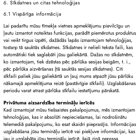
6. Sīkdatnes un citas tehnoloģijas
6.1 Vispārīga informācija
Lai padarītu mūsu tīmekļa vietnes apmeklējumu pievilcīgu un
ļautu izmantot noteiktas funkcijas, parādīt piemērotus produktus
vai veikt tirgus izpēti, dažādās lapās izmantojam tehnoloģijas,
tostarp tā sauktās sīkdatnes. Sīkdatnes ir nelieli teksta faili, kas
automātiski tiek saglabāti jūsu galiekārtā. Dažas no sīkdatnēm,
ko izmantojam, tiek dzēstas pēc pārlūka sesijas beigām, t. i.,
pēc pārlūka aizvēršanas (tā sauktās sesijas sīkdatnes). Citi
sīkfaili paliek jūsu galiekārtā un ļauj mums atpazīt jūsu pārlūku
nākamajā apmeklējuma reizē (pastāvīgie sīkfaili). Uzglabāšanas
periodu varat atrast pārlūka sīkfailu iestatījumu pārskatā.
Privātuma aizsardzība termināļu ierīcēs
Kad izmantojat mūsu tiešsaistes pakalpojumus, mēs izmantojam
tehnoloģijas, kas ir absolūti nepieciešamas, lai nodrošinātu
telemediā pakalpojumu, ko esat skaidri pieprasījis. Informācijas
uzglabāšana jūsu termināļu ierīcē vai piekļuve informācijai, kas
jau ir uzglabāta jūsu termināļu ierīcē, šajā ziņā neprasa