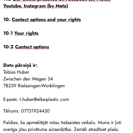
Youtube, Instagram (by Meta)
10.
Contact options and your rights
10.1
Your rights
10.2
Contact options
Datu pārziņš ir:
Tobias Huber
Zwischen den Wegen 34
78239 Rielasingen-Worblingen
E-pasts: t.huber@elke-plastic.com
Tālrunis: 07731924430
Paldies, ka apmeklējāt mūsu tiešsaistes veikalu. Mums ir ļoti
svarīga jūsu privātuma aizsardzība. Zemāk atradīsiet plašu