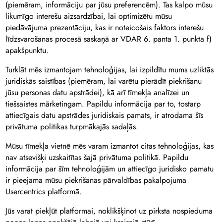
(piemēram, informāciju par jūsu preferencēm). Tas kalpo mūsu
likumīgo interešu aizsardzībai, lai optimizētu mūsu
piedāvājuma prezentāciju, kas ir noteicošais faktors interešu
līdzsvarošanas procesā saskaņā ar VDAR 6. panta 1. punkta f)
apakšpunktu.
Turklāt mēs izmantojam tehnoloģijas, lai izpildītu mums uzliktās
juridiskās saistības (piemēram, lai varētu pierādīt piekrišanu
jūsu personas datu apstrādei), kā arī tīmekļa analīzei un
tiešsaistes mārketingam. Papildu informācija par to, tostarp
attiecīgais datu apstrādes juridiskais pamats, ir atrodama šīs
privātuma politikas turpmākajās sadaļās.
Mūsu tīmekļa vietnē mēs varam izmantot citas tehnoloģijas, kas
nav atsevišķi uzskaitītas šajā privātuma politikā. Papildu
informācija par šīm tehnoloģijām un attiecīgo juridisko pamatu
ir pieejama mūsu piekrišanas pārvaldības pakalpojuma
Usercentrics platformā.
Jūs varat piekļūt platformai, noklikšķinot uz pirksta nospieduma