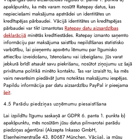
apakšpunktu, ka mēs varam nosūtīt Ratepay datus, kas
nepieciešami maksājuma apstrādei un identitātes un
kredītspējas pārbaudei. Vācijā identitātes un kredītspējas
pārbaudei var tikt izmantotas
Ratepay datu aizsardzības
deklarācijā
minētās kredītiestādes. Ratepay izmanto saņemto
informāciju par maksājuma saistību nepildīšanas statistisko
varbūtību, lai pieņemtu apsvērtu lēmumu par līgumisko
attiecību izveidošanu, īstenošanu vai izbeigšanu. Jūs varat
jebkurā brīdī atsaukt savu piekrišanu, nosūtot ziņojumu uz šajā
privātuma politikā minēto kontaktu. Tas var izraisīt to, ka mēs
vairs nevarēsim piedāvāt Jums noteiktas maksājumu iespējas.
Papildu informācija par datu aizsardzību PayPal ir pieejama
šeit
.
4.5 Parādu piedziņas uzņēmumu piesaistīšana
Lai izpildītu līgumu saskaņā ar GDPR 6. panta 1. punkta b)
apakšpunktu, mēs nosūtām jūsu datus pilnvarotai parādu
piedziņas aģentūrai (Akzepta Inkasso GmbH,
Elsenheimerstraße 43, 80687 München, Vācija), ja mūsu