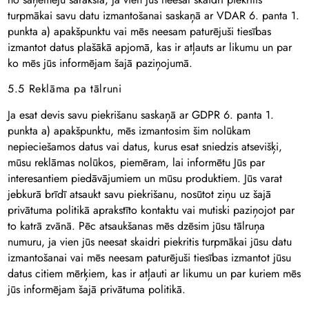
turpmākai savu datu izmantošanai saskaņā ar VDAR 6. panta 1.
punkta a) apakšpunktu vai mēs neesam paturējuši tiesības
izmantot datus plašākā apjomā, kas ir atļauts ar likumu un par
ko mēs jūs informējam šajā paziņojumā.
5.5 Reklāma pa tālruni
Ja esat devis savu piekrišanu saskaņā ar GDPR 6. panta 1.
punkta a) apakšpunktu, mēs izmantosim šim nolūkam
nepieciešamos datus vai datus, kurus esat sniedzis atsevišķi,
mūsu reklāmas nolūkos, piemēram, lai informētu Jūs par
interesantiem piedāvājumiem un mūsu produktiem. Jūs varat
jebkurā brīdī atsaukt savu piekrišanu, nosūtot ziņu uz šajā
privātuma politikā aprakstīto kontaktu vai mutiski paziņojot par
to katrā zvānā. Pēc atsaukšanas mēs dzēsim jūsu tālruņa
numuru, ja vien jūs neesat skaidri piekritis turpmākai jūsu datu
izmantošanai vai mēs neesam paturējuši tiesības izmantot jūsu
datus citiem mērķiem, kas ir atļauti ar likumu un par kuriem mēs
jūs informējam šajā privātuma politikā.