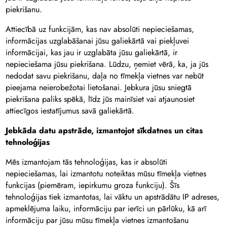
piekrišanu.
Attiecībā uz funkcijām, kas nav absolūti nepieciešamas,
informācijas uzglabāšanai jūsu galiekārtā vai piekļuvei
informācijai, kas jau ir uzglabāta jūsu galiekārtā, ir
nepieciešama jūsu piekrišana. Lūdzu, ņemiet vērā, ka, ja jūs
nedodat savu piekrišanu, daļa no tīmekļa vietnes var nebūt
pieejama neierobežotai lietošanai. Jebkura jūsu sniegtā
piekrišana paliks spēkā, līdz jūs mainīsiet vai atjaunosiet
attiecīgos iestatījumus savā galiekārtā.
Jebkāda datu apstrāde, izmantojot sīkdatnes un citas
tehnoloģijas
Mēs izmantojam tās tehnoloģijas, kas ir absolūti
nepieciešamas, lai izmantotu noteiktas mūsu tīmekļa vietnes
funkcijas (piemēram, iepirkumu groza funkciju). Šīs
tehnoloģijas tiek izmantotas, lai vāktu un apstrādātu IP adreses,
apmeklējuma laiku, informāciju par ierīci un pārlūku, kā arī
informāciju par jūsu mūsu tīmekļa vietnes izmantošanu