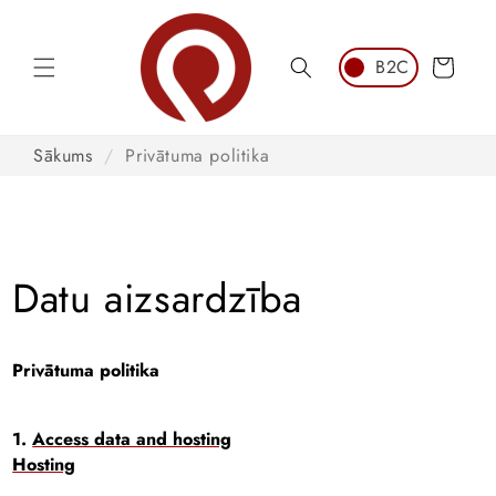
Pāriet
uz
saturu
Grozs
Sākums
/
Privātuma politika
Datu aizsardzība
Privātuma politika
1.
Access data and hosting
Hosting