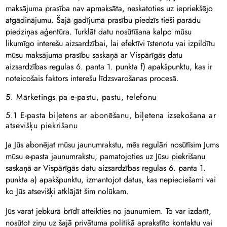
maksājuma prasība nav apmaksāta, neskatoties uz iepriekšējo
atgādinājumu. Šajā gadījumā prasību piedzīs tieši parādu
piedziņas aģentūra. Turklāt datu nosūtīšana kalpo mūsu
likumīgo interešu aizsardzībai, lai efektīvi īstenotu vai izpildītu
mūsu maksājuma prasību saskaņā ar Vispārīgās datu
aizsardzības regulas 6. panta 1. punkta f) apakšpunktu, kas ir
noteicošais faktors interešu līdzsvarošanas procesā.
5. Mārketings pa e-pastu, pastu, telefonu
5.1 E-pasta biļetens ar abonēšanu, biļetena izsekošana ar
atsevišķu piekrišanu
Ja Jūs abonējat mūsu jaunumrakstu, mēs regulāri nosūtīsim Jums
mūsu e-pasta jaunumrakstu, pamatojoties uz Jūsu piekrišanu
saskaņā ar Vispārīgās datu aizsardzības regulas 6. panta 1.
punkta a) apakšpunktu, izmantojot datus, kas nepieciešami vai
ko Jūs atsevišķi atklājāt šim nolūkam.
Jūs varat jebkurā brīdī atteikties no jaunumiem. To var izdarīt,
nosūtot ziņu uz šajā privātuma politikā aprakstīto kontaktu vai