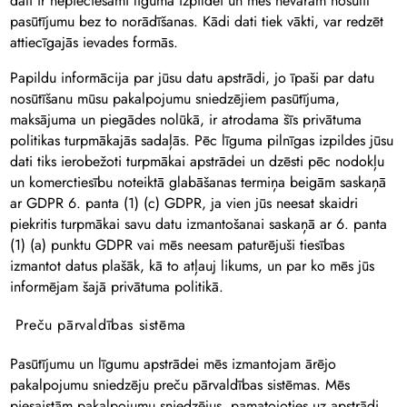
dati ir nepieciešami līguma izpildei un mēs nevaram nosūtīt
pasūtījumu bez to norādīšanas. Kādi dati tiek vākti, var redzēt
attiecīgajās ievades formās.
Papildu informācija par jūsu datu apstrādi, jo īpaši par datu
nosūtīšanu mūsu pakalpojumu sniedzējiem pasūtījuma,
maksājuma un piegādes nolūkā, ir atrodama šīs privātuma
politikas turpmākajās sadaļās. Pēc līguma pilnīgas izpildes jūsu
dati tiks ierobežoti turpmākai apstrādei un dzēsti pēc nodokļu
un komerctiesību noteiktā glabāšanas termiņa beigām saskaņā
ar GDPR 6. panta (1) (c) GDPR, ja vien jūs neesat skaidri
piekritis turpmākai savu datu izmantošanai saskaņā ar 6. panta
(1) (a) punktu GDPR vai mēs neesam paturējuši tiesības
izmantot datus plašāk, kā to atļauj likums, un par ko mēs jūs
informējam šajā privātuma politikā.
Preču pārvaldības sistēma
Pasūtījumu un līgumu apstrādei mēs izmantojam ārējo
pakalpojumu sniedzēju preču pārvaldības sistēmas. Mēs
piesaistām pakalpojumu sniedzējus, pamatojoties uz apstrādi