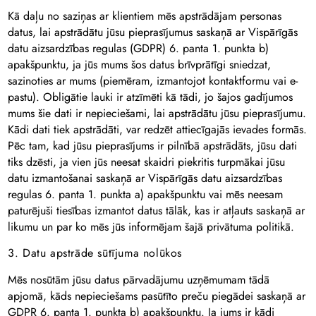
Kā daļu no saziņas ar klientiem mēs apstrādājam personas
datus, lai apstrādātu jūsu pieprasījumus saskaņā ar Vispārīgās
datu aizsardzības regulas (GDPR) 6. panta 1. punkta b)
apakšpunktu, ja jūs mums šos datus brīvprātīgi sniedzat,
sazinoties ar mums (piemēram, izmantojot kontaktformu vai e-
pastu). Obligātie lauki ir atzīmēti kā tādi, jo šajos gadījumos
mums šie dati ir nepieciešami, lai apstrādātu jūsu pieprasījumu.
Kādi dati tiek apstrādāti, var redzēt attiecīgajās ievades formās.
Pēc tam, kad jūsu pieprasījums ir pilnībā apstrādāts, jūsu dati
tiks dzēsti, ja vien jūs neesat skaidri piekritis turpmākai jūsu
datu izmantošanai saskaņā ar Vispārīgās datu aizsardzības
regulas 6. panta 1. punkta a) apakšpunktu vai mēs neesam
paturējuši tiesības izmantot datus tālāk, kas ir atļauts saskaņā ar
likumu un par ko mēs jūs informējam šajā privātuma politikā.
3. Datu apstrāde sūtījuma nolūkos
Mēs nosūtām jūsu datus pārvadājumu uzņēmumam tādā
apjomā, kāds nepieciešams pasūtīto preču piegādei saskaņā ar
GDPR 6. panta 1. punkta b) apakšpunktu. Ja jums ir kādi