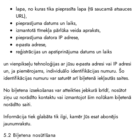
lapa, no kuras tika pieprasīta lapa (tā saucamā atsauces
URL),
pieprasījuma datums un laiks,
izmantotā tīmekļa pārlūka veida apraksts,
pieprasījuma datora IP adrese,
e-pasta adrese,
reģistrācijas un apstiprinājuma datums un laiks
un vienpikseļu tehnoloģijas ar jūsu e-pasta adresi vai IP adresi
un, ja piemērojams, individuālo identifikācijas numuru. Šo
identifikācijas numuru var saturēt arī biļetenā iekļautās saites.
No biļetena izsekošanas var atteikties jebkurā brīdī, nosūtot
ziņu uz norādīto kontaktu vai izmantojot šim nolūkam biļetenā
norādīto saiti.
Informācija tiek glabāta tik ilgi, kamēr Jūs esat abonējis
jaunumrakstu.
5.2 Biļetena nosūtīšana