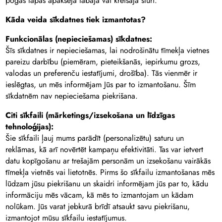
pogas lapas apakšējā labajā vai kreisajā stūrī.
Kāda veida sīkdatnes tiek izmantotas?
Funkcionālas (nepieciešamas) sīkdatnes:
Šīs sīkdatnes ir nepieciešamas, lai nodrošinātu tīmekļa vietnes
pareizu darbību (piemēram, pieteikšanās, iepirkumu grozs,
valodas un preferenču iestatījumi, drošība). Tās vienmēr ir
ieslēgtas, un mēs informējam Jūs par to izmantošanu. Šīm
sīkdatnēm nav nepieciešama piekrišana.
Citi sīkfaili (mārketings/izsekošana un līdzīgas
tehnoloģijas):
Šie sīkfaili ļauj mums parādīt (personalizētu) saturu un
reklāmas, kā arī novērtēt kampaņu efektivitāti. Tas var ietvert
datu kopīgošanu ar trešajām personām un izsekošanu vairākās
tīmekļa vietnēs vai lietotnēs. Pirms šo sīkfailu izmantošanas mēs
lūdzam jūsu piekrišanu un skaidri informējam jūs par to, kādu
informāciju mēs vācam, kā mēs to izmantojam un kādam
nolūkam. Jūs varat jebkurā brīdī atsaukt savu piekrišanu,
izmantojot mūsu sīkfailu iestatījumus.