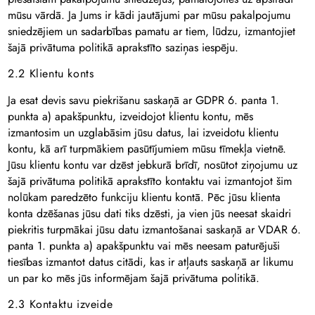
mūsu vārdā. Ja Jums ir kādi jautājumi par mūsu pakalpojumu
sniedzējiem un sadarbības pamatu ar tiem, lūdzu, izmantojiet
šajā privātuma politikā aprakstīto saziņas iespēju.
2.2 Klientu konts
Ja esat devis savu piekrišanu saskaņā ar GDPR 6. panta 1.
punkta a) apakšpunktu, izveidojot klientu kontu, mēs
izmantosim un uzglabāsim jūsu datus, lai izveidotu klientu
kontu, kā arī turpmākiem pasūtījumiem mūsu tīmekļa vietnē.
Jūsu klientu kontu var dzēst jebkurā brīdī, nosūtot ziņojumu uz
šajā privātuma politikā aprakstīto kontaktu vai izmantojot šim
nolūkam paredzēto funkciju klientu kontā. Pēc jūsu klienta
konta dzēšanas jūsu dati tiks dzēsti, ja vien jūs neesat skaidri
piekritis turpmākai jūsu datu izmantošanai saskaņā ar VDAR 6.
panta 1. punkta a) apakšpunktu vai mēs neesam paturējuši
tiesības izmantot datus citādi, kas ir atļauts saskaņā ar likumu
un par ko mēs jūs informējam šajā privātuma politikā.
2.3 Kontaktu izveide