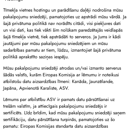
Tīmekļa vietnes hostingu un parādīšanu daļēji nodrošina mūsu
pakalpojumu sniedzēji, pamatojoties uz apstrādi mūsu vārdā. Ja
šajā privātuma politikā nav norādīts citādi, visi piekļuves dati
un visi dati, kas tiek vākti šim nolūkam paredzētajās veidlapās
šajā tīmekļa vietnē, tiek apstrādāti to serveros. Ja Jums ir kādi
jautājumi par mūsu pakalpojumu sniedzējiem un mūsu
sadarbības pamatu ar tiem, lūdzu, izmantojiet šajā privātuma
politikā aprakstīto saziņas iespēju.
Mūsu pakalpojumu sniedzēji atrodas un/vai izmanto serverus
šādās valstīs, kurām Eiropas Komisija ar lēmumu ir noteikusi
atbilstošu datu aizsardzības līmeni: Kanāda, Jaunzēlande,
Japāna, Apvienotā Karaliste, ASV.
Lēmums par atbilstību ASV ir pamats datu pārsūtīšanai uz
trešām valstīm, ja attiecīgais pakalpojumu sniedzējs ir
sertificēts. Līdz brīdim, kad mūsu pakalpojumu sniedzēji saņem
sertifikāciju, datu pārsūtīšana turpinās, pamatojoties uz šo
pamatu: Eiropas Komisijas standarta datu aizsardzības