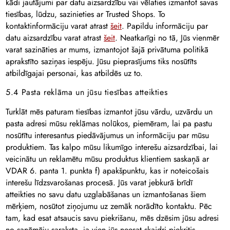
kādi jautājumi par datu aizsardzību vai vēlaties izmantot savas
tiesības, lūdzu, sazinieties ar Trusted Shops. To
kontaktinformāciju varat atrast
šeit
. Papildu informāciju par
datu aizsardzību varat atrast
šeit
. Neatkarīgi no tā, Jūs vienmēr
varat sazināties ar mums, izmantojot šajā privātuma politikā
aprakstīto saziņas iespēju. Jūsu pieprasījums tiks nosūtīts
atbildīgajai personai, kas atbildēs uz to.
5.4 Pasta reklāma un jūsu tiesības atteikties
Turklāt mēs paturam tiesības izmantot jūsu vārdu, uzvārdu un
pasta adresi mūsu reklāmas nolūkos, piemēram, lai pa pastu
nosūtītu interesantus piedāvājumus un informāciju par mūsu
produktiem. Tas kalpo mūsu likumīgo interešu aizsardzībai, lai
veicinātu un reklamētu mūsu produktus klientiem saskaņā ar
VDAR 6. panta 1. punkta f) apakšpunktu, kas ir noteicošais
interešu līdzsvarošanas procesā. Jūs varat jebkurā brīdī
atteikties no savu datu uzglabāšanas un izmantošanas šiem
mērķiem, nosūtot ziņojumu uz zemāk norādīto kontaktu. Pēc
tam, kad esat atsaucis savu piekrišanu, mēs dzēsim jūsu adresi
no saņēmēju saraksta, ja vien jūs neesat skaidri piekritis