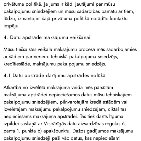
privātuma politikā. Ja jums ir kādi jautājumi par mūsu
pakalpojumu sniedzējiem un mūsu sadarbības pamatu ar tiem,
lūdzu, izmantojiet šajā privātuma politikā norādīto kontaktu
iespēju.
4. Datu apstrāde maksājumu veikšanai
Mūsu tiešsaistes veikala maksājumu procesā mēs sadarbojamies
ar šādiem partneriem: tehniskā pakalpojuma sniedzējs,
kredītiestāde, maksājumu pakalpojumu sniedzējs.
4.1 Datu apstrāde darījumu apstrādes nolūkā
Atkarībā no izvēlētā maksājuma veida mēs pārsūtām
maksājuma apstrādei nepieciešamos datus mūsu tehniskajiem
pakalpojumu sniedzējiem, pilnvarotajām kredītiestādēm vai
izvēlētajam maksājumu pakalpojumu sniedzējam, ciktāl tas
nepieciešams maksājuma apstrādei. Tas tiek darīts līguma
izpildei saskaņā ar Vispārīgās datu aizsardzības regulas 6.
panta 1. punkta b) apakšpunktu. Dažos gadījumos maksājumu
pakalpojumu sniedzēji paši vāc datus, kas nepieciešami