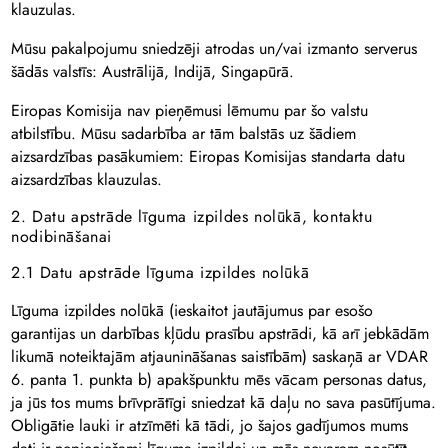
klauzulas.
Mūsu pakalpojumu sniedzēji atrodas un/vai izmanto serverus
šādās valstīs: Austrālijā, Indijā, Singapūrā.
Eiropas Komisija nav pieņēmusi lēmumu par šo valstu
atbilstību. Mūsu sadarbība ar tām balstās uz šādiem
aizsardzības pasākumiem: Eiropas Komisijas standarta datu
aizsardzības klauzulas.
2. Datu apstrāde līguma izpildes nolūkā, kontaktu
nodibināšanai
2.1 Datu apstrāde līguma izpildes nolūkā
Līguma izpildes nolūkā (ieskaitot jautājumus par esošo
garantijas un darbības kļūdu prasību apstrādi, kā arī jebkādām
likumā noteiktajām atjaunināšanas saistībām) saskaņā ar VDAR
6. panta 1. punkta b) apakšpunktu mēs vācam personas datus,
ja jūs tos mums brīvprātīgi sniedzat kā daļu no sava pasūtījuma.
Obligātie lauki ir atzīmēti kā tādi, jo šajos gadījumos mums