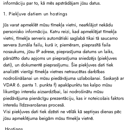
informāciju par to, kā mēs apstrādājam jūsu datus.
1. Piekļuve datiem un hostings
Jūs varat apmeklēt mūsu tīmekļa vietni, neatklājot nekādu
personisko informāciju. Katru reizi, kad apmeklējat tīmekļa
vietni, tīmekļa serveris automātiski saglabā tikai tā saucamo
servera žurnāla failu, kurā ir, piemēram, pieprasītā faila
nosaukums, jūsu IP adrese, pieprasījuma datums un laiks,
pārsūtīto datu apjoms un pieprasījuma sniedzējs (piekļuves
dati), un dokumentē pieprasījumu. Šie piekļuves dati tiek
analizēti vienīgi tīmekļa vietnes netraucētas darbības
nodrošināšanai un mūsu piedāvājuma uzlabošanai. Saskaņā ar
VDAR 6. panta 1. punkta f) apakšpunktu tas kalpo mūsu
likumīgo interešu aizsardzībai, lai nodrošinātu mūsu
piedāvājuma pienācīgu prezentāciju, kas ir noteicošais faktors
interešu līdzsvarošanas procesā.
Visi piekļuves dati tiek dzēsti ne vēlāk kā septiņas dienas pēc
jūsu apmeklējuma beigām mūsu tīmekļa vietnē.
Hostings