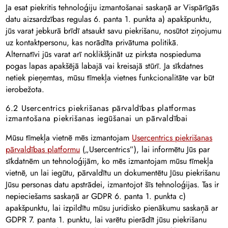
Ja esat piekritis tehnoloģiju izmantošanai saskaņā ar Vispārīgās
datu aizsardzības regulas 6. panta 1. punkta a) apakšpunktu,
jūs varat jebkurā brīdī atsaukt savu piekrišanu, nosūtot ziņojumu
uz kontaktpersonu, kas norādīta privātuma politikā.
Alternatīvi jūs varat arī noklikšķināt uz pirksta nospieduma
pogas lapas apakšējā labajā vai kreisajā stūrī. Ja sīkdatnes
netiek pieņemtas, mūsu tīmekļa vietnes funkcionalitāte var būt
ierobežota.
6.2 Usercentrics piekrišanas pārvaldības platformas
izmantošana piekrišanas iegūšanai un pārvaldībai
Mūsu tīmekļa vietnē mēs izmantojam
Usercentrics piekrišanas
pārvaldības platformu
(„Usercentrics”), lai informētu Jūs par
sīkdatnēm un tehnoloģijām, ko mēs izmantojam mūsu tīmekļa
vietnē, un lai iegūtu, pārvaldītu un dokumentētu Jūsu piekrišanu
Jūsu personas datu apstrādei, izmantojot šīs tehnoloģijas. Tas ir
nepieciešams saskaņā ar GDPR 6. panta 1. punkta c)
apakšpunktu, lai izpildītu mūsu juridisko pienākumu saskaņā ar
GDPR 7. panta 1. punktu, lai varētu pierādīt jūsu piekrišanu