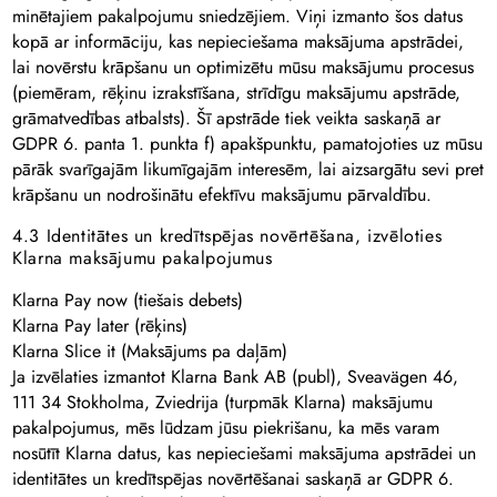
minētajiem pakalpojumu sniedzējiem. Viņi izmanto šos datus
kopā ar informāciju, kas nepieciešama maksājuma apstrādei,
lai novērstu krāpšanu un optimizētu mūsu maksājumu procesus
(piemēram, rēķinu izrakstīšana, strīdīgu maksājumu apstrāde,
grāmatvedības atbalsts). Šī apstrāde tiek veikta saskaņā ar
GDPR 6. panta 1. punkta f) apakšpunktu, pamatojoties uz mūsu
pārāk svarīgajām likumīgajām interesēm, lai aizsargātu sevi pret
krāpšanu un nodrošinātu efektīvu maksājumu pārvaldību.
4.3 Identitātes un kredītspējas novērtēšana, izvēloties
Klarna maksājumu pakalpojumus
Klarna Pay now (tiešais debets)
Klarna Pay later (rēķins)
Klarna Slice it (Maksājums pa daļām)
Ja izvēlaties izmantot Klarna Bank AB (publ), Sveavägen 46,
111 34 Stokholma, Zviedrija (turpmāk Klarna) maksājumu
pakalpojumus, mēs lūdzam jūsu piekrišanu, ka mēs varam
nosūtīt Klarna datus, kas nepieciešami maksājuma apstrādei un
identitātes un kredītspējas novērtēšanai saskaņā ar GDPR 6.