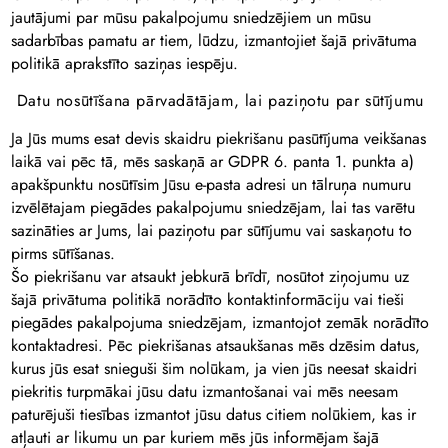
jautājumi par mūsu pakalpojumu sniedzējiem un mūsu
sadarbības pamatu ar tiem, lūdzu, izmantojiet šajā privātuma
politikā aprakstīto saziņas iespēju.
Datu nosūtīšana pārvadātājam, lai paziņotu par sūtījumu
Ja Jūs mums esat devis skaidru piekrišanu pasūtījuma veikšanas
laikā vai pēc tā, mēs saskaņā ar GDPR 6. panta 1. punkta a)
apakšpunktu nosūtīsim Jūsu e-pasta adresi un tālruņa numuru
izvēlētajam piegādes pakalpojumu sniedzējam, lai tas varētu
sazināties ar Jums, lai paziņotu par sūtījumu vai saskaņotu to
pirms sūtīšanas.
Šo piekrišanu var atsaukt jebkurā brīdī, nosūtot ziņojumu uz
šajā privātuma politikā norādīto kontaktinformāciju vai tieši
piegādes pakalpojuma sniedzējam, izmantojot zemāk norādīto
kontaktadresi. Pēc piekrišanas atsaukšanas mēs dzēsim datus,
kurus jūs esat snieguši šim nolūkam, ja vien jūs neesat skaidri
piekritis turpmākai jūsu datu izmantošanai vai mēs neesam
paturējuši tiesības izmantot jūsu datus citiem nolūkiem, kas ir
atļauti ar likumu un par kuriem mēs jūs informējam šajā