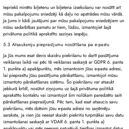
Iepriekš minēto biļetenu un biļetena izsekošanu var nosūtīt arī
mūsu pakalpojumu sniedzēji kā daļu no apstrādes mūsu vārdā.
Ja Jums ir kādi jautājumi par mūsu pakalpojumu sniedzējiem un
mūsu sadarbības pamatu ar tiem, lūdzu, izmantojiet šajā
privātuma politikā aprakstīto saziņas iespēju.
5.3 Atsauksmju pieprasījumu nosūtīšana pa e-pastu
Ja Jūs mums esat devis skaidru piekrišanu to darīt pasūtījuma
veikšanas laikā vai pēc tā veikšanas saskaņā ar GDPR 6. panta
1. punkta a) apakšpunktu, mēs izmantosim Jūsu e-pasta adresi,
lai pieprasītu Jūsu pasūtījuma pārskatīšanu, izmantojot mūsu
izmantoto pārskatīšanas sistēmu. Šo piekrišanu var atsaukt
jebkurā brīdī, nosūtot ziņojumu uz šajā privātuma politikā
aprakstīto kontaktu vai izmantojot šim nolūkam paredzēto saiti
pārskatīšanas pieprasījumā. Pēc tam, kad esat atsaucis savu
piekrišanu, mēs dzēsim jūsu e-pasta adresi no saņēmēju
saraksta, ja vien jūs neesat skaidri piekritis turpmākai savu datu
izmantošanai saskaņā ar VDAR 6. panta 1. punkta a)
apakšpunktu vai mēs neesam paturējuši tiesības izmantot datus