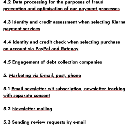
4.2
Data processing for the purposes of fraud
prevention and optimisation of our payment processes
4.3
Identity and credit assessment when selecting Klarna
payment services
4.4
Identity and credit check when selecting purchase
on account via PayPal and Ratepay
4.5
Engagement of debt collection companies
5.
Marketing via E-mail, post, phone
5.1
Email newsletter wit subscription, newsletter tracking
with separate consent
5.2
Newsletter mailing
5.3
Sending review requests by e-mail