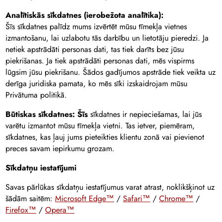
Analītiskās sīkdatnes (ierobežota analītika):
Šīs sīkdatnes palīdz mums izvērtēt mūsu tīmekļa vietnes
izmantošanu, lai uzlabotu tās darbību un lietotāju pieredzi. Ja
netiek apstrādāti personas dati, tas tiek darīts bez jūsu
piekrišanas. Ja tiek apstrādāti personas dati, mēs vispirms
lūgsim jūsu piekrišanu. Šādos gadījumos apstrāde tiek veikta uz
derīga juridiska pamata, ko mēs sīki izskaidrojam mūsu
Privātuma politikā.
Būtiskas sīkdatnes: Šīs
sīkdatnes ir nepieciešamas, lai jūs
varētu izmantot mūsu tīmekļa vietni. Tas ietver, piemēram,
sīkdatnes, kas ļauj jums pieteikties klientu zonā vai pievienot
preces savam iepirkumu grozam.
Sīkdatņu iestatījumi
Savas pārlūkas sīkdatņu iestatījumus varat atrast, noklikšķinot uz
šādām saitēm:
Microsoft Edge™
/
Safari™
/
Chrome™
/
Firefox™
/
Opera™