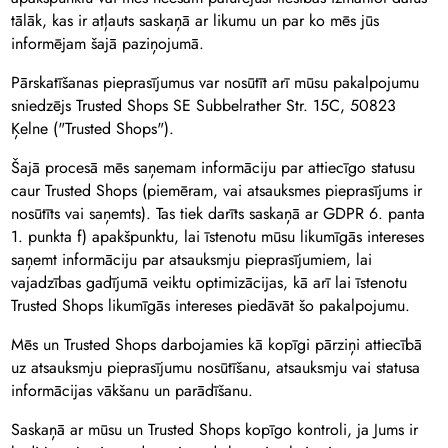
tālāk, kas ir atļauts saskaņā ar likumu un par ko mēs jūs
informējam šajā paziņojumā.
Pārskatīšanas pieprasījumus var nosūtīt arī mūsu pakalpojumu
sniedzējs Trusted Shops SE Subbelrather Str. 15C, 50823
Ķelne ("Trusted Shops").
Šajā procesā mēs saņemam informāciju par attiecīgo statusu
caur Trusted Shops (piemēram, vai atsauksmes pieprasījums ir
nosūtīts vai saņemts). Tas tiek darīts saskaņā ar GDPR 6. panta
1. punkta f) apakšpunktu, lai īstenotu mūsu likumīgās intereses
saņemt informāciju par atsauksmju pieprasījumiem, lai
vajadzības gadījumā veiktu optimizācijas, kā arī lai īstenotu
Trusted Shops likumīgās intereses piedāvāt šo pakalpojumu.
Mēs un Trusted Shops darbojamies kā kopīgi pārziņi attiecībā
uz atsauksmju pieprasījumu nosūtīšanu, atsauksmju vai statusa
informācijas vākšanu un parādīšanu.
Saskaņā ar mūsu un Trusted Shops kopīgo kontroli, ja Jums ir