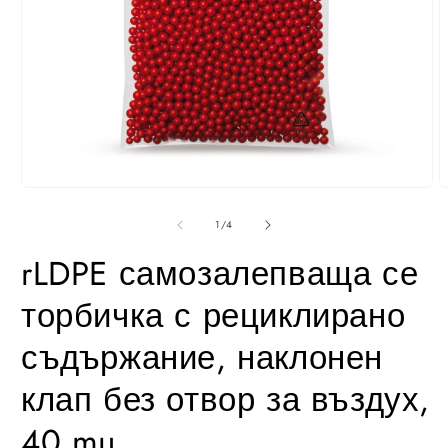
Отвори
О
медия
м
1
2
от
1
/
4
в
в
модал
м
rLDPE самозалепваща се
торбичка с рециклирано
съдържание, наклонен
клап без отвор за въздух,
40 mµ