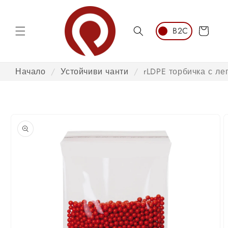
Преминаване
към
съдържанието
Количка
Начало
/
Устойчиви чанти
/
rLDPE торбичка с ле
Преминаване
към
информация
за продукта