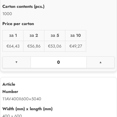
1000
за 1
за 2
за 5
за 10
€64,43
€56,86
€53,06
€49,27
11AV400X600+5040
400 x 600