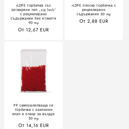
rLDPE торбичка със
rLDPE плоска торбичка с
затваряне тип „zip lock“
рециклирано
с рециклирано
съдържание 50 mµ
съдържание без етикети
Обичайна
От 2,88 EUR
90 mµ
цена
Обичайна
От 12,67 EUR
цена
PP самозалепваща се
торбичка с наклонен
клап и отвор за въздух
50 mµ
Обичайна
От 14,16 EUR