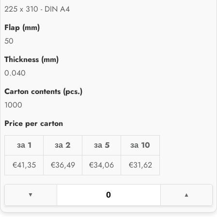
225 x 310 - DIN A4
50
0.040
1000
за 1
за 2
за 5
за 10
€41,35
€36,49
€34,06
€31,62