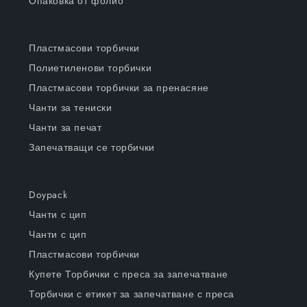
Опаковка от фолио
Пластмасови торбички
Полиетиленови торбички
Пластмасови торбички за пренасяне
Чанти за тениски
Чанти за печат
Запечатващи се торбички
Doypack
Чанти с цип
Чанти с цип
Пластмасови торбички
Купете Торбички с преса за запечатване
Торбички с етикет за запечатване с преса