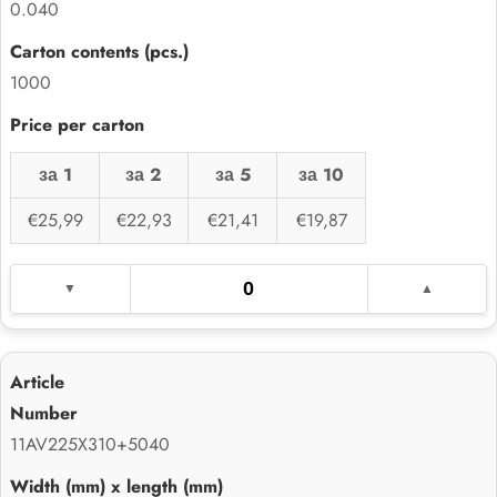
0.040
1000
за 1
за 2
за 5
за 10
€25,99
€22,93
€21,41
€19,87
11AV225X310+5040