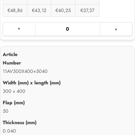
€48,86
€43,12
€40,25
€37,37
11AV300X400+5040
300 x 400
50
0.040