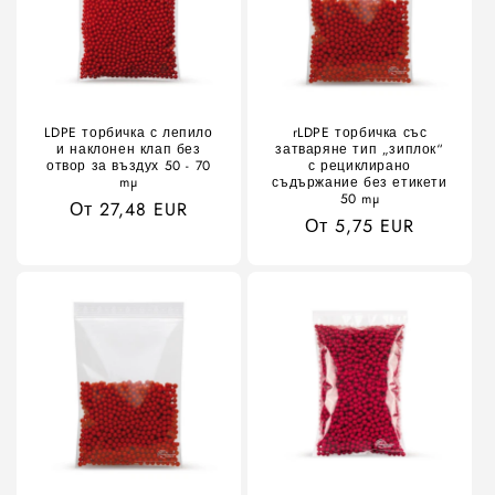
LDPE торбичка с лепило
rLDPE торбичка със
и наклонен клап без
затваряне тип „зиплок“
отвор за въздух 50 - 70
с рециклирано
mµ
съдържание без етикети
50 mµ
Обичайна
От 27,48 EUR
Обичайна
От 5,75 EUR
цена
цена