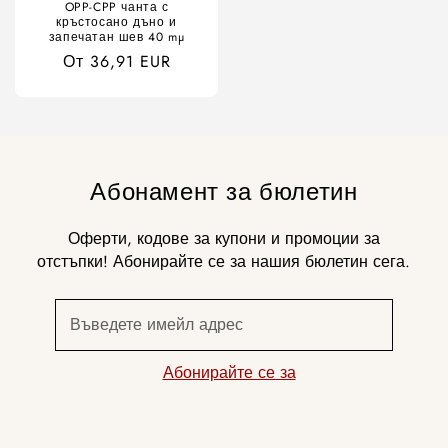
OPP-CPP чанта с
кръстосано дъно и
запечатан шев 40 mµ
Обичайна
От 36,91 EUR
цена
Абонамент за бюлетин
Оферти, кодове за купони и промоции за
отстъпки! Абонирайте се за нашия бюлетин сега.
Въведете имейл адрес
Абонирайте се за