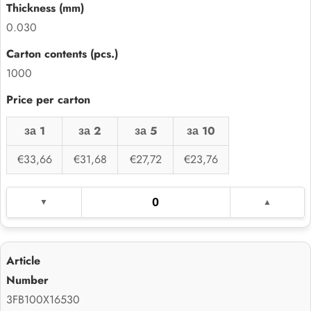
0.030
1000
за 1
за 2
за 5
за 10
€33,66
€31,68
€27,72
€23,76
3FB100X16530