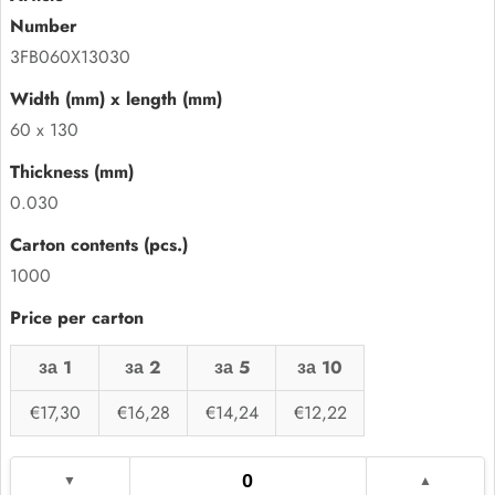
3FB060X13030
60 x 130
0.030
1000
за 1
за 2
за 5
за 10
€17,30
€16,28
€14,24
€12,22