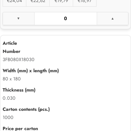
€24,04
€22,62
€19,79
€16,97
3FB080X18030
80 x 180
0.030
1000