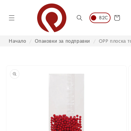
Преминаване
към
съдържанието
Количка
Начало
/
Опаковки за подправки
/
OPP плоска т
Преминаване
към
информация
за продукта