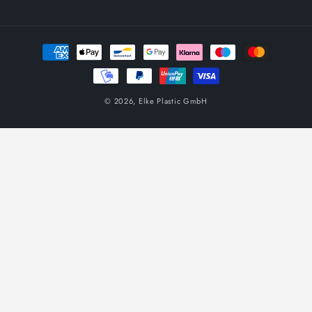
Методи
на
плащане
© 2026,
Elke Plastic GmbH