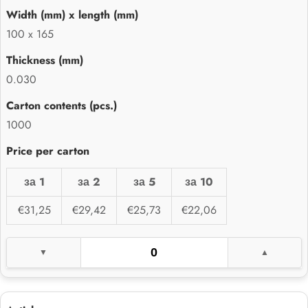
100 x 165
0.030
1000
за 1
за 2
за 5
за 10
€31,25
€29,42
€25,73
€22,06