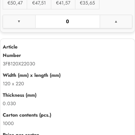
€50,47
€47,51
€41,57
€35,65
3FB120X22030
120 x 220
0.030
1000