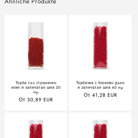
Ähnliche Produkte
Торба със страничен
Торбичка с блоково дъно
клин и запечатан шев 30
и запечатан шев 40 mµ
mµ
Редовна
От 41,28 EUR
Обичайна
От 30,89 EUR
цена
цена