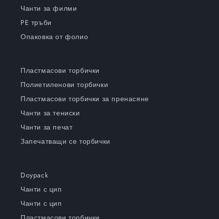
Чанти за филми
PE тръби
Опаковка от фолио
Пластмасови торбички
Полиетиленови торбички
Пластмасови торбички за пренасяне
Чанти за тениски
Чанти за печат
Запечатващи се торбички
Doypack
Чанти с цип
Чанти с цип
Пластмасови торбички