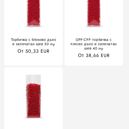
Торбичка с блоково дъно
OPP-CPP торбичка с
и запечатан шев 50 mµ
плоско дъно и запечатан
шев 40 mµ
Обичайна
От 50,33 EUR
Обичайна
От 38,66 EUR
цена
цена