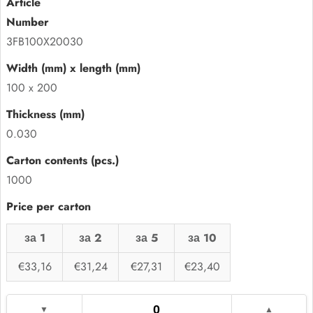
3FB100X20030
100 x 200
0.030
1000
за 1
за 2
за 5
за 10
€33,16
€31,24
€27,31
€23,40