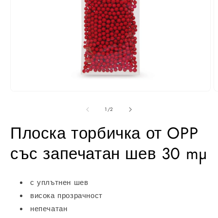
Отвори
О
медия
м
1
2
от
1
/
2
в
в
модал
м
Плоска торбичка от OPP
със запечатан шев 30 mµ
с уплътнен шев
висока прозрачност
непечатан