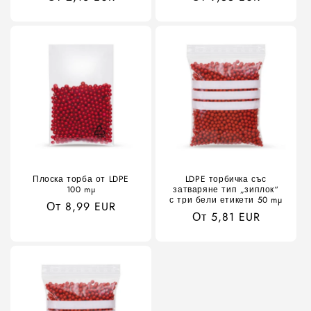
цена
цена
Плоска торба от LDPE
LDPE торбичка със
100 mµ
затваряне тип „зиплок“
с три бели етикети 50 mµ
Обичайна
От 8,99 EUR
Обичайна
От 5,81 EUR
цена
цена