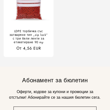
LDPE торбичка със
затваряне тип „zip lock”
с три бели ленти за
етикетиране 90 mµ
Редовна
От 4,56 EUR
цена
Абонамент за бюлетин
Оферти, кодове за купони и промоции за
отстъпки! Абонирайте се за нашия бюлетин сега.