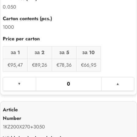
0.050
1000
за 1
за 2
за 5
за 10
€95,47
€89,26
€78,36
€66,95
1KZ200X270+3050