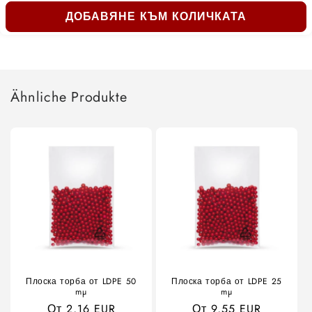
ДОБАВЯНЕ КЪМ КОЛИЧКАТА
Ähnliche Produkte
Плоска торба от LDPE 50
Плоска торба от LDPE 25
mµ
mµ
Редовна
От 2,16 EUR
Обичайна
От 9,55 EUR