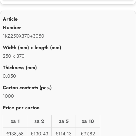
1KZ250X370+3050
250 x 370
0.050
1000
за 1
за 2
за 5
за 10
€138,58
€130,43
€114,13
€97,82