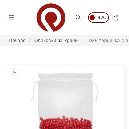
Преминаване
към
съдържанието
Количка
Начало
/
Опаковки за храни
/
LDPE торбичка с в
Преминаване
към
информация
за продукта