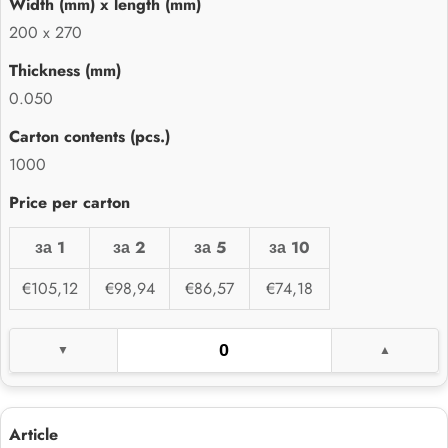
200 x 270
0.050
1000
за 1
за 2
за 5
за 10
€105,12
€98,94
€86,57
€74,18