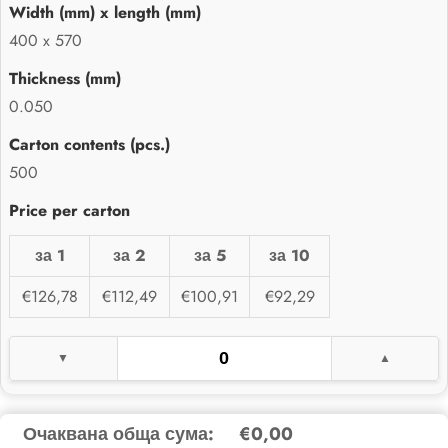
400 x 570
0.050
500
за 1
за 2
за 5
за 10
€126,78
€112,49
€100,91
€92,29
Очаквана обща сума:
€0,00