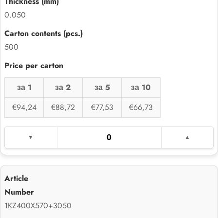
0.050
500
за 1
за 2
за 5
за 10
€94,24
€88,72
€77,53
€66,73
1KZ400X570+3050