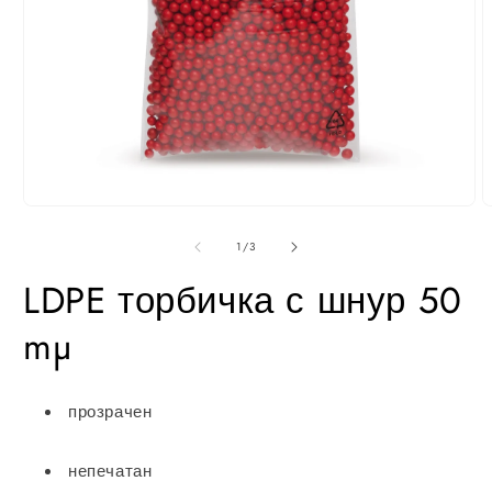
Отвори
О
медия
м
1
2
от
1
/
3
в
в
модал
м
LDPE торбичка с шнур 50
mµ
прозрачен
непечатан