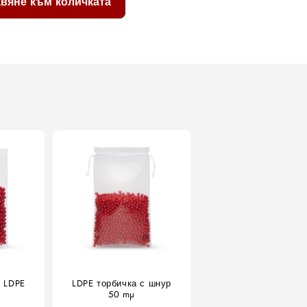
вяне към количката
т LDPE
LDPE торбичка с шнур
50 mµ