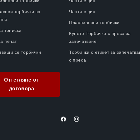
иленови торбички
Чанти с цип
асови торбички за
Чанти с цип
яне
Пластмасови торбички
за тениски
Купете Торбички с преса за
за печат
запечатване
тващи се торбички
Торбички с етикет за запечатва
с преса
Оттегляне от
договора
Facebook
Instagram