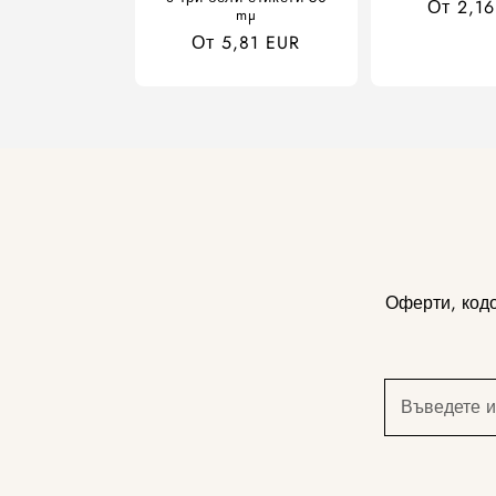
Редовн
От 2,1
mµ
цена
Обичайна
От 5,81 EUR
цена
Оферти, кодо
Въведете 