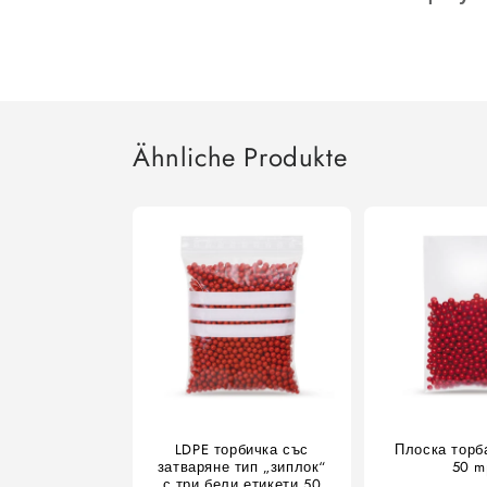
Ähnliche Produkte
LDPE торбичка със
Плоска торб
затваряне тип „зиплок“
50 m
с три бели етикети 50