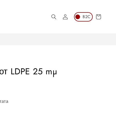
Влезте в
Количка
системата
от LDPE 25 mµ
тата