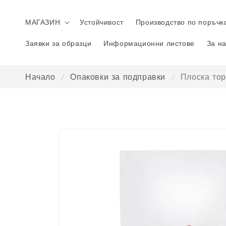
Преминаване
към
съдържанието
МАГАЗИН
Устойчивост
Производство по поръчк
Заявки за образци
Информационни листове
За н
Начало
/
Опаковки за подправки
/
Плоска тор
Преминаване
към
информация
за продукта