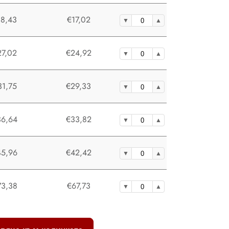
18,43
€17,02
27,02
€24,92
31,75
€29,33
36,64
€33,82
45,96
€42,42
73,38
€67,73