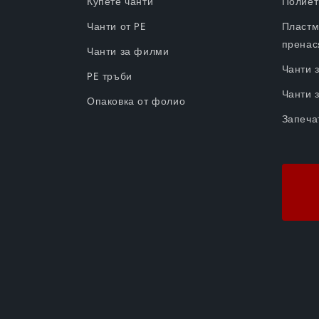
Купете чанти
Полиет
Чанти от PE
Пластм
пренас
Чанти за филми
Чанти 
PE тръби
Чанти 
Опаковка от фолио
Запеча