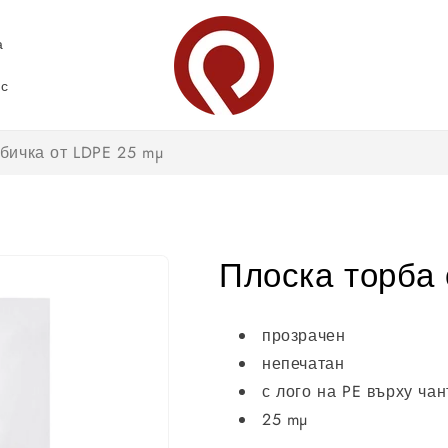
а
ас
бичка от LDPE 25 mµ
Плоска торба 
прозрачен
непечатан
с лого на PE върху чан
25 mµ