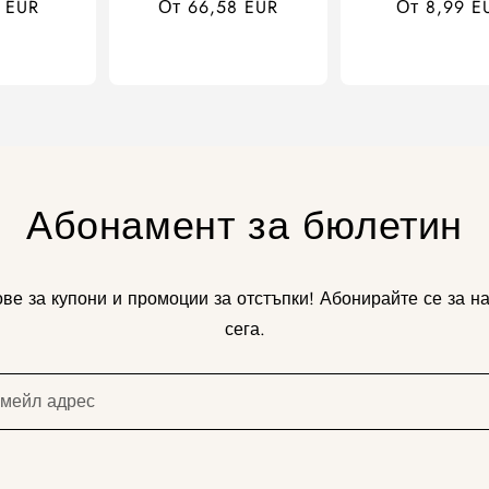
а
6 EUR
Обичайна
От 66,58 EUR
Обичайна
От 8,99 E
цена
цена
Абонамент за бюлетин
ве за купони и промоции за отстъпки! Абонирайте се за 
сега.
имейл адрес