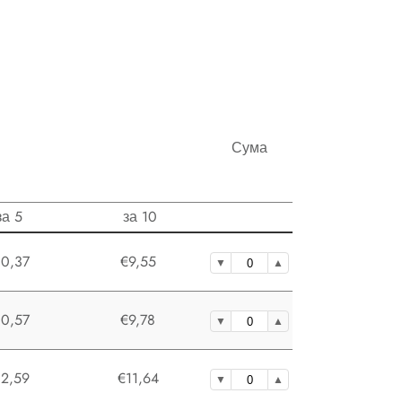
Сума
за 5
за 10
10,37
€9,55
10,57
€9,78
12,59
€11,64