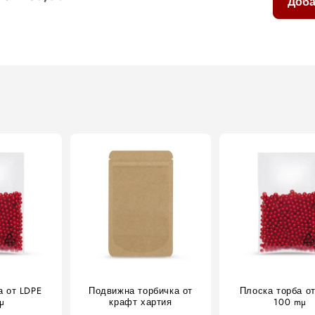
Доба
а от LDPE
Подвижна торбичка от
Плоска торба о
µ
крафт хартия
100 mµ