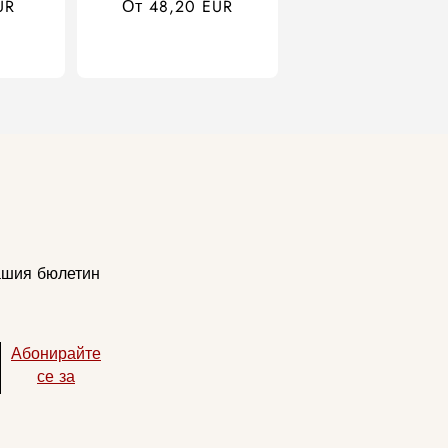
UR
Обичайна
От 48,20 EUR
цена
нашия бюлетин
Абонирайте
се за