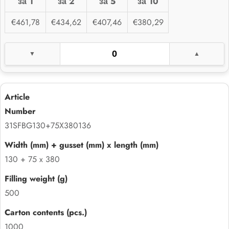
за 1
за 2
за 5
за 10
€461,78
€434,62
€407,46
€380,29
31SFBG130+75X380136
130 + 75 x 380
500
1000