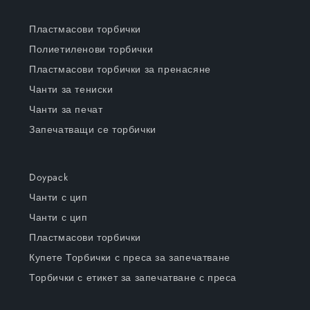
Пластмасови торбички
Полиетиленови торбички
Пластмасови торбички за пренасяне
Чанти за тениски
Чанти за печат
Запечатващи се торбички
Doypack
Чанти с цип
Чанти с цип
Пластмасови торбички
Купете Торбички с преса за запечатване
Торбички с етикет за запечатване с преса