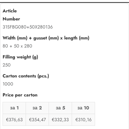
31SFBG080+50X280136
80 + 50 x 280
250
1000
за 1
за 2
за 5
за 10
€376,63
€354,47
€332,33
€310,16