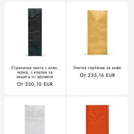
Странична чанта с клин,
Златна торбичка за кафе
черна, с клапан за
Обичайна
От 235,16 EUR
защита от аромати
цена
Обичайна
От 230,10 EUR
цена