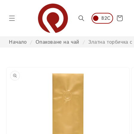
Преминаване
към
съдържанието
Количка
Начало
/
Опаковане на чай
/
Златна торбичка с
Преминаване
към
информация
за продукта