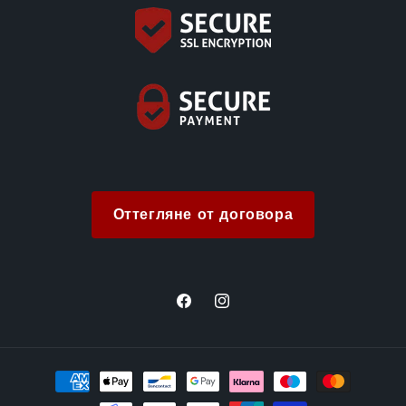
Оттегляне от договора
Facebook
Instagram
Методи
на