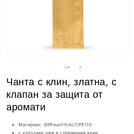
Отвори
О
медия
м
1
2
от
1
/
4
в
в
модал
м
Чанта с клин, златна, с
клапан за защита от
аромати
Материал: OPPmatt19/AL7/PE110
с уплътнен шев в страничния клин